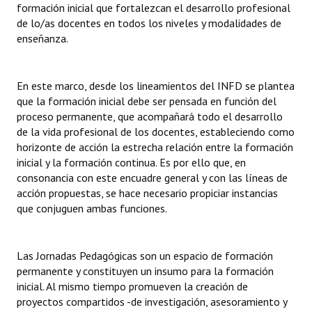
formación inicial que fortalezcan el desarrollo profesional
INSTITUCIONAL
de lo/as docentes en todos los niveles y modalidades de
enseñanza.
Antiguos Pobladores
Noticias Destacadas
En este marco, desde los lineamientos del INFD se plantea
Registros y Distinciones
que la formación inicial debe ser pensada en función del
proceso permanente, que acompañará todo el desarrollo
Datos Históricos
de la vida profesional de los docentes, estableciendo como
horizonte de acción la estrecha relación entre la formación
Premio al Mérito - Registro
inicial y la formación continua. Es por ello que, en
consonancia con este encuadre general y con las líneas de
Audiencias Públicas - Registro
acción propuestas, se hace necesario propiciar instancias
que conjuguen ambas funciones.
Mujeres que Dejaron Huellas - Registro
Periodistas Decanos - Registro
Las Jornadas Pedagógicas son un espacio de formación
Ciudadano Ilustre - Registro
permanente y constituyen un insumo para la formación
inicial. Al mismo tiempo promueven la creación de
Banca del Vecino - Registro
proyectos compartidos -de investigación, asesoramiento y