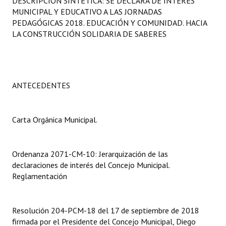
DESCRIPCIÓN SINTÉTICA: SE DECLARA DE INTERÉS
Programas
MUNICIPAL Y EDUCATIVO A LAS JORNADAS
PEDAGÓGICAS 2018. EDUCACIÓN Y COMUNIDAD. HACIA
LEGISLACIÓN
LA CONSTRUCCIÓN SOLIDARIA DE SABERES
Constitución Nacional
Constitución Provincial
ANTECEDENTES
Carta Orgánica 2007
Reglamento Interno
Carta Orgánica Municipal.
Digesto
Ordenanza 2071-CM-10: Jerarquización de las
Organigrama
declaraciones de interés del Concejo Municipal.
Reglamentación
DOCUMENTOS
Informes de Gestión
Resolución 204-PCM-18 del 17 de septiembre de 2018
firmada por el Presidente del Concejo Municipal, Diego
Proyectos Presentados