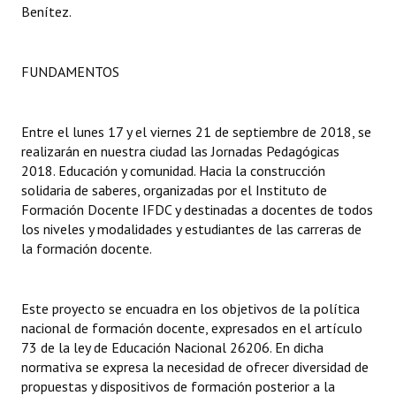
Benítez.
Dictámenes Asesoría Letrada
FUNDAMENTOS
Actas de Sesión
Informes de Unidad Coordinadora
Entre el lunes 17 y el viernes 21 de septiembre de 2018, se
Ejecución Presupuestaria
realizarán en nuestra ciudad las Jornadas Pedagógicas
2018. Educación y comunidad. Hacia la construcción
Actas de Audiencias Públicas
solidaria de saberes, organizadas por el Instituto de
Formación Docente IFDC y destinadas a docentes de todos
NORMATIVA
los niveles y modalidades y estudiantes de las carreras de
la formación docente.
Comunicaciones
Declaraciones
Este proyecto se encuadra en los objetivos de la política
nacional de formación docente, expresados en el artículo
Resoluciones
73 de la ley de Educación Nacional 26206. En dicha
normativa se expresa la necesidad de ofrecer diversidad de
Resoluciones de Presidencia
propuestas y dispositivos de formación posterior a la