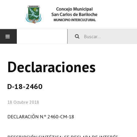
INICIO
Declaraciones
CONCEJO
Bloques Políticos
D-18-2460
Integrantes del Concejo
18 Octubre 2018
Comisiones Permanentes
DECLARACIÓN N.º 2460-CM-18
Comisiones Especiales
Concejales Mandato Cumplido