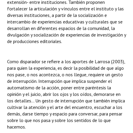
extensión- entre instituciones. También proponen
Huéspedes de Honor - Registro
fortalecer la articulación y vínculos entre el instituto y las
diversas instituciones, a partir de la socialización e
Antiguos Pobladores - Registro
intercambio de experiencias educativas y culturales que se
desarrollan en diferentes espacios de la comunidad, la
Reconocimientos - Registro
divulgación y socialización de experiencias de investigación y
de producciones editoriales.
Bariloche, Municipio intercultural
Entrega de distinciones
Como disparador se refiere a los aportes de Larrosa (2003),
REFORMA DE LA CARTA ORGÁNICA
para quien la experiencia, es decir la posibilidad de que algo
nos pase, o nos acontezca, o nos llegue, requiere un gesto
de interrupción. Interrupción que implica suspender el
automatismo de la acción, poner entre paréntesis la
opinión y el juicio, abrir los ojos y los oídos, demorarse en
los detalles... Un gesto de interrupción que también implica
cultivar la atención y el arte del encuentro, escuchar a los
demás, darse tiempo y espacio para conversar, para pensar
sobre lo que nos pasa y sobre los sentidos de lo que
hacemos.