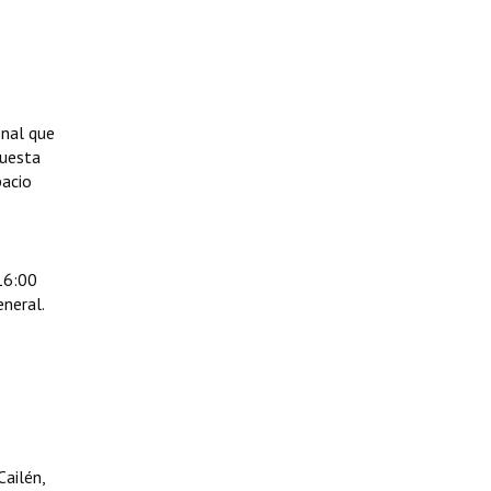
onal que
puesta
pacio
 16:00
eneral.
Cailén,