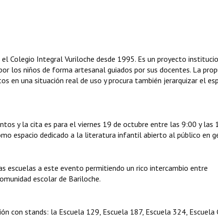
n el Colegio Integral Vuriloche desde 1995. Es un proyecto instituci
 por los niños de forma artesanal guiados por sus docentes. La pro
tos en una situación real de uso y procura también jerarquizar el es
tos y la cita es para el viernes 19 de octubre entre las 9:00 y las
omo espacio dedicado a la literatura infantil abierto al público en g
ras escuelas a este evento permitiendo un rico intercambio entre
comunidad escolar de Bariloche.
ión con stands: la Escuela 129, Escuela 187, Escuela 324, Escuela 