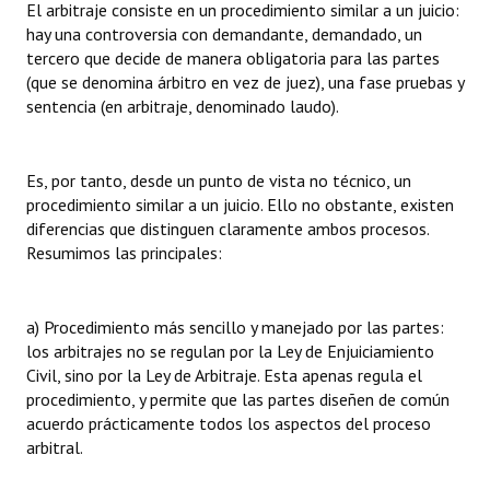
El arbitraje consiste en un procedimiento similar a un juicio:
Huéspedes de Honor - Registro
hay una controversia con demandante, demandado, un
tercero que decide de manera obligatoria para las partes
Antiguos Pobladores - Registro
(que se denomina árbitro en vez de juez), una fase pruebas y
sentencia (en arbitraje, denominado laudo).
Reconocimientos - Registro
Bariloche, Municipio intercultural
Es, por tanto, desde un punto de vista no técnico, un
Entrega de distinciones
procedimiento similar a un juicio. Ello no obstante, existen
diferencias que distinguen claramente ambos procesos.
REFORMA DE LA CARTA ORGÁNICA
Resumimos las principales:
a) Procedimiento más sencillo y manejado por las partes:
los arbitrajes no se regulan por la Ley de Enjuiciamiento
Civil, sino por la Ley de Arbitraje. Esta apenas regula el
procedimiento, y permite que las partes diseñen de común
acuerdo prácticamente todos los aspectos del proceso
arbitral.