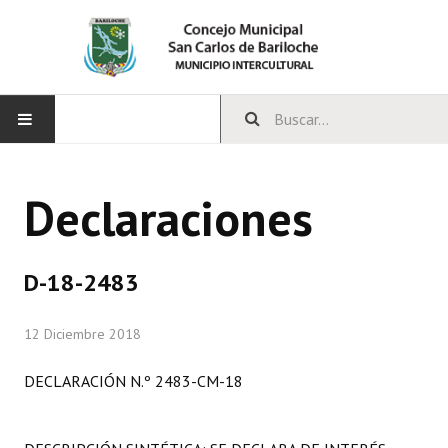
INICIO
Declaraciones
CONCEJO
Bloques Políticos
D-18-2483
Integrantes del Concejo
12 Diciembre 2018
Comisiones Permanentes
DECLARACIÓN N.º 2483-CM-18
Comisiones Especiales
Concejales Mandato Cumplido