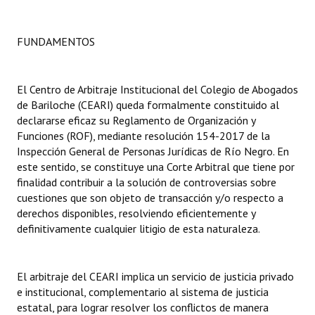
Dictámenes Asesoría Letrada
FUNDAMENTOS
Actas de Sesión
Informes de Unidad Coordinadora
El Centro de Arbitraje Institucional del Colegio de Abogados
de Bariloche (CEARI) queda formalmente constituido al
Ejecución Presupuestaria
declararse eficaz su Reglamento de Organización y
Funciones (ROF), mediante resolución 154-2017 de la
Actas de Audiencias Públicas
Inspección General de Personas Jurídicas de Río Negro. En
este sentido, se constituye una Corte Arbitral que tiene por
NORMATIVA
finalidad contribuir a la solución de controversias sobre
cuestiones que son objeto de transacción y/o respecto a
Comunicaciones
derechos disponibles, resolviendo eficientemente y
definitivamente cualquier litigio de esta naturaleza.
Declaraciones
Resoluciones
El arbitraje del CEARI implica un servicio de justicia privado
e institucional, complementario al sistema de justicia
Resoluciones de Presidencia
estatal, para lograr resolver los conflictos de manera