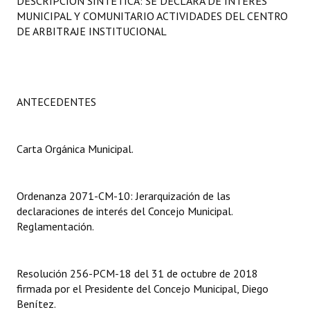
DESCRIPCIÓN SINTÉTICA: SE DECLARA DE INTERÉS
Programas
MUNICIPAL Y COMUNITARIO ACTIVIDADES DEL CENTRO
DE ARBITRAJE INSTITUCIONAL
LEGISLACIÓN
Constitución Nacional
ANTECEDENTES
Constitución Provincial
Carta Orgánica 2007
Carta Orgánica Municipal.
Reglamento Interno
Digesto
Ordenanza 2071-CM-10: Jerarquización de las
declaraciones de interés del Concejo Municipal.
Organigrama
Reglamentación.
DOCUMENTOS
Resolución 256-PCM-18 del 31 de octubre de 2018
Informes de Gestión
firmada por el Presidente del Concejo Municipal, Diego
Benítez.
Proyectos Presentados