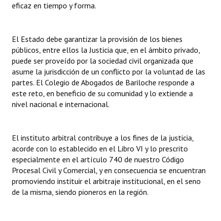
eficaz en tiempo y forma.
INSTITUCIONAL
Antiguos Pobladores
El Estado debe garantizar la provisión de los bienes
públicos, entre ellos la Justicia que, en el ámbito privado,
Noticias Destacadas
puede ser proveído por la sociedad civil organizada que
Registros y Distinciones
asume la jurisdicción de un conflicto por la voluntad de las
partes. El Colegio de Abogados de Bariloche responde a
Datos Históricos
este reto, en beneficio de su comunidad y lo extiende a
nivel nacional e internacional.
Premio al Mérito - Registro
Audiencias Públicas - Registro
El instituto arbitral contribuye a los fines de la justicia,
acorde con lo establecido en el Libro VI y lo prescrito
Mujeres que Dejaron Huellas - Registro
especialmente en el artículo 740 de nuestro Código
Procesal Civil y Comercial, y en consecuencia se encuentran
Periodistas Decanos - Registro
promoviendo instituir el arbitraje institucional, en el seno
Ciudadano Ilustre - Registro
de la misma, siendo pioneros en la región.
Banca del Vecino - Registro