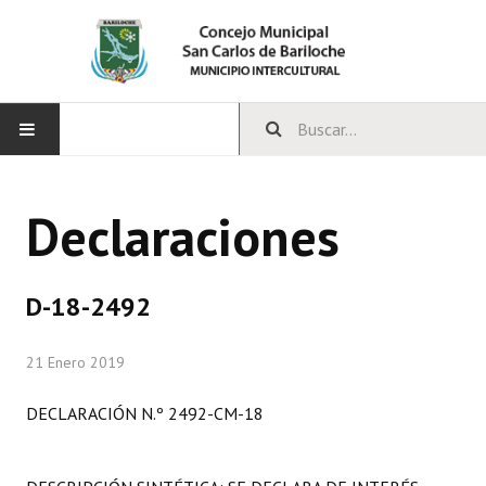
INICIO
Declaraciones
CONCEJO
Bloques Políticos
D-18-2492
Integrantes del Concejo
21 Enero 2019
Comisiones Permanentes
DECLARACIÓN N.º 2492-CM-18
Comisiones Especiales
Concejales Mandato Cumplido