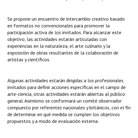
Huéspedes de Honor - Registro
Se propone un encuentro de intercambio creativo basado
Antiguos Pobladores - Registro
en formatos no convencionales para promover la
Reconocimientos - Registro
participación activa de los invitados. Para alcanzar este
objetivo, las actividades estarán articuladas con
Bariloche, Municipio intercultural
experiencias en la naturaleza, el arte culinario y la
exposición de obras resultantes de la colaboración de
Entrega de distinciones
artistas y científicos.
REFORMA DE LA CARTA ORGÁNICA
Algunas actividades estarán dirigidas a los profesionales
invitados para definir acciones específicas en el campo de
arte-ciencia, otras actividades estarán abiertas al público
general. Asimismo se conformará un comité observador
compuesto por referentes nacionales y británicos, con el fin
de determinar en qué medida se cumplen los objetivos
propuestos y a modo de evaluación externa.