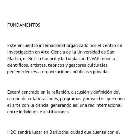
Dictámenes Asesoría Letrada
Actas de Sesión
FUNDAMENTOS
Informes de Unidad Coordinadora
Este encuentro internacional organizado por el Centro de
Ejecución Presupuestaria
Investigación en Arte-Ciencia de la Universidad de San
Martín, el British Council y la fundación INVAP reúne a
Actas de Audiencias Públicas
científicos, artistas, teóricos y gestores culturales
pertenecientes a organizaciones públicas y privadas.
NORMATIVA
Comunicaciones
Estará centrado en la reflexión, discusión y definición del
campo de colaboraciones, programas y proyectos que unen
Declaraciones
el arte con la ciencia, generando así una red internacional
entre individuos e instituciones.
Resoluciones
Resoluciones de Presidencia
H2O tendrá lugar en Bariloche, ciudad que cuenta con el