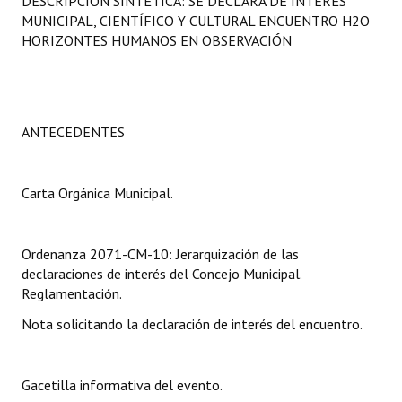
DESCRIPCIÓN SINTÉTICA: SE DECLARA DE INTERÉS
Programas
MUNICIPAL, CIENTÍFICO Y CULTURAL ENCUENTRO H2O
HORIZONTES HUMANOS EN OBSERVACIÓN
LEGISLACIÓN
Constitución Nacional
ANTECEDENTES
Constitución Provincial
Carta Orgánica 2007
Carta Orgánica Municipal.
Reglamento Interno
Digesto
Ordenanza 2071-CM-10: Jerarquización de las
declaraciones de interés del Concejo Municipal.
Organigrama
Reglamentación.
Nota solicitando la declaración de interés del encuentro.
DOCUMENTOS
Informes de Gestión
Gacetilla informativa del evento.
Proyectos Presentados