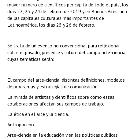
INSTITUCIONAL
mayor número de científicos per cápita de todo el país, los
días 22, 23 y 24 de febrero de 2019 y en Buenos Aires, una
de las capitales culturales más importantes de
Antiguos Pobladores
Latinoamérica, los días 25 y 26 de febrero.
Noticias Destacadas
Registros y Distinciones
Se trata de un evento no convencional para reflexionar
sobre el pasado, presente y futuro del campo arte-ciencia
Datos Históricos
cuyas temáticas serán:
Premio al Mérito - Registro
El campo del arte-ciencia: distintas definiciones, modelos
Audiencias Públicas - Registro
de programas y estrategias de comunicación.
Mujeres que Dejaron Huellas - Registro
La mirada de artistas y científicos sobre cómo estas
colaboraciones afectan sus campos de trabajo.
Periodistas Decanos - Registro
La ética en el arte y la ciencia.
Ciudadano Ilustre - Registro
Antropoceno.
Banca del Vecino - Registro
Arte-ciencia en la educación y en las políticas públicas.