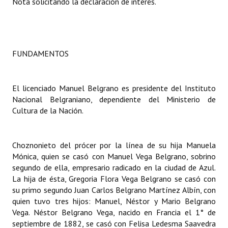
Nota solicitando la declaración de interés.
Dictámenes Asesoría Letrada
Actas de Sesión
FUNDAMENTOS
Informes de Unidad Coordinadora
Ejecución Presupuestaria
El licenciado Manuel Belgrano es presidente del Instituto
Nacional Belgraniano, dependiente del Ministerio de
Actas de Audiencias Públicas
Cultura de la Nación.
NORMATIVA
Choznonieto del prócer por la línea de su hija Manuela
Comunicaciones
Mónica, quien se casó con Manuel Vega Belgrano, sobrino
segundo de ella, empresario radicado en la ciudad de Azul.
Declaraciones
La hija de ésta, Gregoria Flora Vega Belgrano se casó con
su primo segundo Juan Carlos Belgrano Martínez Albín, con
Resoluciones
quien tuvo tres hijos: Manuel, Néstor y Mario Belgrano
Vega. Néstor Belgrano Vega, nacido en Francia el 1° de
Resoluciones de Presidencia
septiembre de 1882, se casó con Felisa Ledesma Saavedra