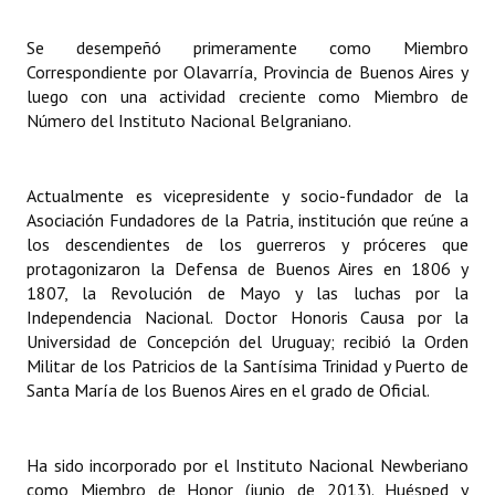
Huéspedes de Honor - Registro
Se desempeñó primeramente como Miembro
Antiguos Pobladores - Registro
Correspondiente por Olavarría, Provincia de Buenos Aires y
luego con una actividad creciente como Miembro de
Reconocimientos - Registro
Número del Instituto Nacional Belgraniano.
Bariloche, Municipio intercultural
Actualmente es vicepresidente y socio-fundador de la
Entrega de distinciones
Asociación Fundadores de la Patria, institución que reúne a
los descendientes de los guerreros y próceres que
REFORMA DE LA CARTA ORGÁNICA
protagonizaron la Defensa de Buenos Aires en 1806 y
1807, la Revolución de Mayo y las luchas por la
Independencia Nacional. Doctor Honoris Causa por la
Universidad de Concepción del Uruguay; recibió la Orden
Militar de los Patricios de la Santísima Trinidad y Puerto de
Santa María de los Buenos Aires en el grado de Oficial.
Ha sido incorporado por el Instituto Nacional Newberiano
como Miembro de Honor (junio de 2013). Huésped y