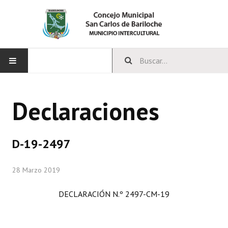
INICIO
Declaraciones
CONCEJO
Bloques Políticos
D-19-2497
Integrantes del Concejo
28 Marzo 2019
Comisiones Permanentes
DECLARACIÓN N.º 2497-CM-19
Comisiones Especiales
Concejales Mandato Cumplido