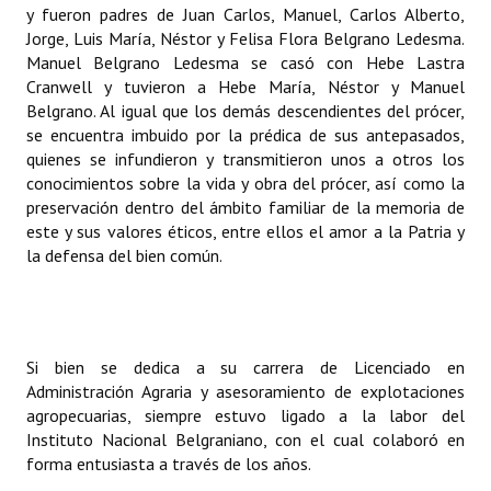
y fueron padres de Juan Carlos, Manuel, Carlos Alberto,
INSTITUCIONAL
Jorge, Luis María, Néstor y Felisa Flora Belgrano Ledesma.
Manuel Belgrano Ledesma se casó con Hebe Lastra
Antiguos Pobladores
Cranwell y tuvieron a Hebe María, Néstor y Manuel
Belgrano. Al igual que los demás descendientes del prócer,
Noticias Destacadas
se encuentra imbuido por la prédica de sus antepasados,
Registros y Distinciones
quienes se infundieron y transmitieron unos a otros los
conocimientos sobre la vida y obra del prócer, así como la
Datos Históricos
preservación dentro del ámbito familiar de la memoria de
este y sus valores éticos, entre ellos el amor a la Patria y
Premio al Mérito - Registro
la defensa del bien común.
Audiencias Públicas - Registro
Mujeres que Dejaron Huellas - Registro
Si bien se dedica a su carrera de Licenciado en
Periodistas Decanos - Registro
Administración Agraria y asesoramiento de explotaciones
agropecuarias, siempre estuvo ligado a la labor del
Ciudadano Ilustre - Registro
Instituto Nacional Belgraniano, con el cual colaboró en
forma entusiasta a través de los años.
Banca del Vecino - Registro