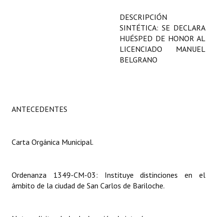
Programas
DESCRIPCIÓN
SINTÉTICA: SE DECLARA
LEGISLACIÓN
HUÉSPED DE HONOR AL
LICENCIADO MANUEL
Constitución Nacional
BELGRANO
Constitución Provincial
Carta Orgánica 2007
ANTECEDENTES
Reglamento Interno
Digesto
Carta Orgánica Municipal.
Organigrama
Ordenanza 1349-CM-03: Instituye distinciones en el
DOCUMENTOS
ámbito de la ciudad de San Carlos de Bariloche.
Informes de Gestión
Proyectos Presentados