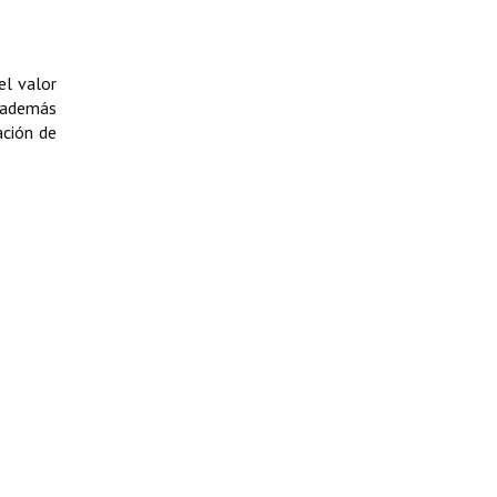
el valor
o además
ación de