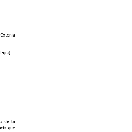
 Colonia
Negra) –
s de la
ncia que