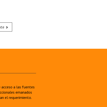
nte
re acceso a las fuentes
sdiccionales emanados
van el requerimiento.