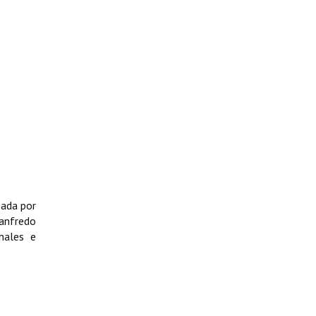
zada por
Manfredo
nales e
: