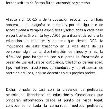
lectoescritura de forma fluida, automática y precisa.
Huéspedes de Honor - Registro
Antiguos Pobladores - Registro
Afecta a un 10-15 % de la población escolar, con un bajo
porcentaje de diagnóstico precoz y por consiguiente de
Reconocimientos - Registro
accesibilidad a terapias específicas y adecuadas a cada caso
Bariloche, Municipio intercultural
en particular. Si bien la ley 27306 garantiza el derecho a la
educación de menores y adultos que tienen DEA, la
Entrega de distinciones
implicancia de este trastorno en la vida diaria de las
personas, significa la discriminación de niños y niñas, la
REFORMA DE LA CARTA ORGÁNICA
dificultad para integrarse con sus pares la frustración a
pesar de los esfuerzos cotidianos, trastorno de ansiedad,
tips motores, trastornos de conducta y las etiquetas de
parte de adultos, incluso docentes y sus propios padres.
Dicha jornada contará con la presencia de pediatras,
neurólogos licenciados en educación y funcionarios que
brindarán información desde el punto de vista legal;
convocando a toda la comunidad, médicos pediatras,