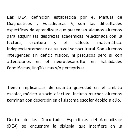
INSTITUCIONAL
Las DEA, definición establecida por el Manual de
Antiguos Pobladores
Diagnósticos y Estadísticas V, son las dificultades
Noticias Destacadas
específicas de aprendizaje que presentan algunos alumnos
para adquirir las destrezas académicas relacionada con la
Registros y Distinciones
lectura, escritura y el cálculo matemático.
Independientemente de su nivel sociocultural. Son alumnos
Datos Históricos
inteligentes sin déficit físicos, ni psíquicos pero sí con
alteraciones en el neurodesarrollo, en habilidades
Premio al Mérito - Registro
fonológicas, lingüísticas y/o perceptivas.
Audiencias Públicas - Registro
Tienen implicancias de distinta gravedad en el ámbito
Mujeres que Dejaron Huellas - Registro
escolar, médico y socio afectivo. Incluso muchos alumnos
Periodistas Decanos - Registro
terminan con deserción en el sistema escolar debido a ello.
Ciudadano Ilustre - Registro
Dentro de las Dificultades Específicas del Aprendizaje
Banca del Vecino - Registro
(DEA), se encuentra la dislexia, que interfiere en la