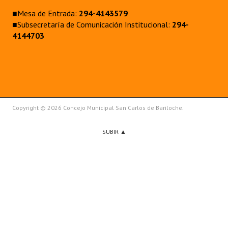
■Mesa de Entrada:
294-4143579
■Subsecretaría de Comunicación Institucional:
294-
4144703
Copyright © 2026 Concejo Municipal San Carlos de Bariloche.
SUBIR ▲