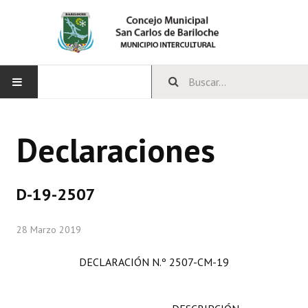
INICIO
Declaraciones
CONCEJO
Bloques Políticos
D-19-2507
Integrantes del Concejo
28 Marzo 2019
Comisiones Permanentes
DECLARACIÓN N.º 2507-CM-19
Comisiones Especiales
Concejales Mandato Cumplido