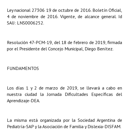
Ley nacional 27306 19 de octubre de 2016. Boletín Oficial,
Dictámenes Asesoría Letrada
4 de noviembre de 2016. Vigente, de alcance general. Id
SAIJ: LNS0006252.
Actas de Sesión
Informes de Unidad Coordinadora
Resolución 47-PCM-19, del 18 de febrero de 2019, firmada
Ejecución Presupuestaria
por el Presidente del Concejo Municipal, Diego Benítez.
Actas de Audiencias Públicas
FUNDAMENTOS
NORMATIVA
Comunicaciones
Los días 1 y 2 de marzo de 2019, se llevará a cabo en
nuestra ciudad la Jornada Dificultades Específicas del
Declaraciones
Aprendizaje-DEA.
Resoluciones
La misma está organizada por la Sociedad Argentina de
Resoluciones de Presidencia
Pediatría-SAP y la Asociación de Familia y Dislexia-DISFAM.