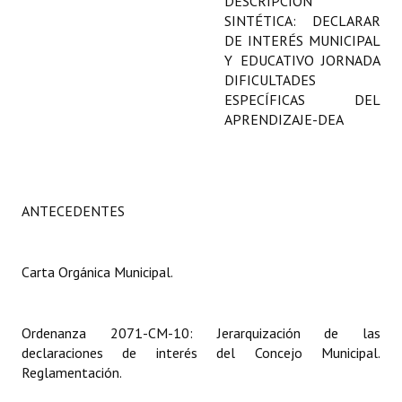
DESCRIPCIÓN
Programas
SINTÉTICA: DECLARAR
DE INTERÉS MUNICIPAL
LEGISLACIÓN
Y EDUCATIVO JORNADA
DIFICULTADES
ESPECÍFICAS DEL
Constitución Nacional
APRENDIZAJE-DEA
Constitución Provincial
Carta Orgánica 2007
ANTECEDENTES
Reglamento Interno
Digesto
Carta Orgánica Municipal.
Organigrama
DOCUMENTOS
Ordenanza 2071-CM-10: Jerarquización de las
declaraciones de interés del Concejo Municipal.
Informes de Gestión
Reglamentación.
Proyectos Presentados