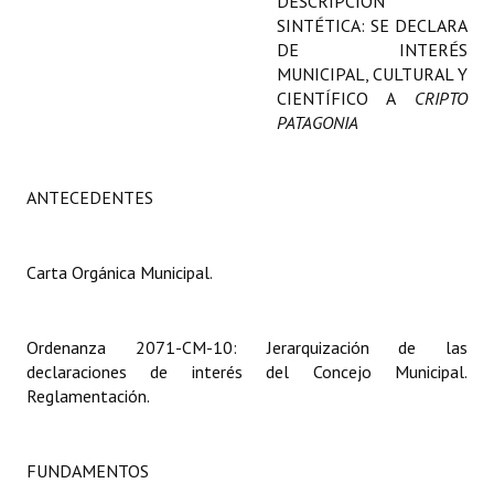
DESCRIPCIÓN
Programas
SINTÉTICA: SE DECLARA
DE INTERÉS
LEGISLACIÓN
MUNICIPAL, CULTURAL Y
CIENTÍFICO A
CRIPTO
PATAGONIA
Constitución Nacional
Constitución Provincial
ANTECEDENTES
Carta Orgánica 2007
Reglamento Interno
Carta Orgánica Municipal.
Digesto
Ordenanza 2071-CM-10: Jerarquización de las
Organigrama
declaraciones de interés del Concejo Municipal.
Reglamentación.
DOCUMENTOS
Informes de Gestión
FUNDAMENTOS
Proyectos Presentados