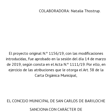
Huéspedes de Honor - Registro
COLABORADORA: Natalia Thostrup.
Antiguos Pobladores - Registro
Reconocimientos - Registro
Bariloche, Municipio intercultural
Entrega de distinciones
El proyecto original N.º 1156/19, con las modificaciones
REFORMA DE LA CARTA ORGÁNICA
introducidas, fue aprobado en la sesión del día 14 de marzo
de 2019, según consta en el Acta N.º 1111/19. Por ello, en
ejercicio de las atribuciones que le otorga el Art. 38 de la
Carta Orgánica Municipal,
EL CONCEJO MUNICIPAL DE SAN CARLOS DE BARILOCHE
SANCIONA CON CARÁCTER DE