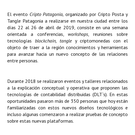
Dictámenes Asesoría Letrada
El evento
Cripto Patagonia,
organizado por Cripto Posta y
Tangle Patagonia a realizarse en nuestra ciudad entre los
Actas de Sesión
días 22 al 26 de abril de 2019, consiste en una semana
orientada a conferencias,
workshops
, reuniones sobre
Informes de Unidad Coordinadora
tecnologías
blockchain, tangle
y criptomonedas con el
objeto de traer a la región conocimientos y herramientas
Ejecución Presupuestaria
para avanzar hacia un nuevo concepto de las relaciones
entre personas.
Actas de Audiencias Públicas
NORMATIVA
Durante 2018 se realizaron eventos y talleres relacionados
a la explicación conceptual y operativa que proponen las
Comunicaciones
tecnologías de contabilidad distribuidas (DLT`s). En estas
oportunidades pasaron más de 350 personas que hoy están
Declaraciones
familiarizadas con estos nuevos diseños tecnológicos e
Resoluciones
incluso algunas comenzaron a realizar pruebas de concepto
sobre estas nuevas plataformas.
Resoluciones de Presidencia