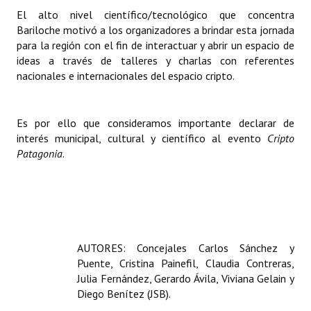
INSTITUCIONAL
El alto nivel científico/tecnológico que concentra
Bariloche motivó a los organizadores a brindar esta jornada
Antiguos Pobladores
para la región con el fin de interactuar y abrir un espacio de
ideas a través de talleres y charlas con referentes
Noticias Destacadas
nacionales e internacionales del espacio cripto.
Registros y Distinciones
Es por ello que consideramos importante declarar de
Datos Históricos
interés municipal, cultural y científico al evento
Cripto
Patagonia
.
Premio al Mérito - Registro
Audiencias Públicas - Registro
Mujeres que Dejaron Huellas - Registro
Periodistas Decanos - Registro
AUTORES: Concejales Carlos Sánchez y
Puente, Cristina Painefil, Claudia Contreras,
Ciudadano Ilustre - Registro
Julia Fernández, Gerardo Ávila, Viviana Gelain y
Diego Benítez (JSB).
Banca del Vecino - Registro