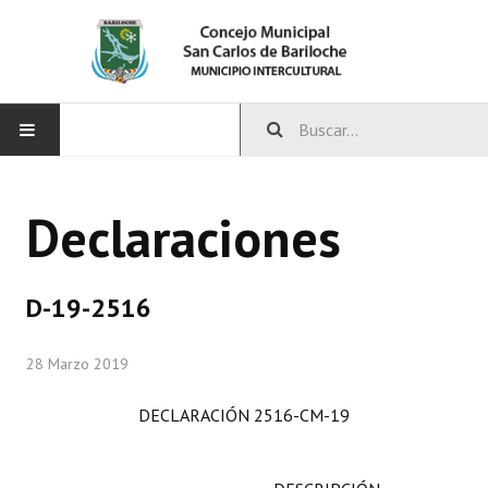
INICIO
Declaraciones
CONCEJO
Bloques Políticos
D-19-2516
Integrantes del Concejo
28 Marzo 2019
Comisiones Permanentes
DECLARACIÓN 2516-CM-19
Comisiones Especiales
Concejales Mandato Cumplido