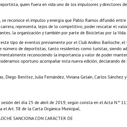
portista, quien fuera en vida uno de los impulsores y directores de
, se reconoce el impulso y energía que Pablo Ramos difundió entre
carrera, representa, lejos de lo competitivo, poder rescatar el valo
ntes, la organización y también por parte de Bicicletas por la Vida.
 este tipo de eventos previamente por el Club Andino Bariloche, el 
nte número de deportistas, tanto residentes como turistas, siendo 
damentalmente reconociendo la importancia y valor de poder manten
sideramos oportuno acompañar esta nueva edición, declarando de 
s, Diego Benítez, Julia Fernández, Viviana Gelain, Carlos Sánchez 
 sesión del día 25 de abril de 2019, según consta en el Acta N.º 1
ga el Art. 38 de la Carta Orgánica Municipal,
ILOCHE SANCIONA CON CARÁCTER DE