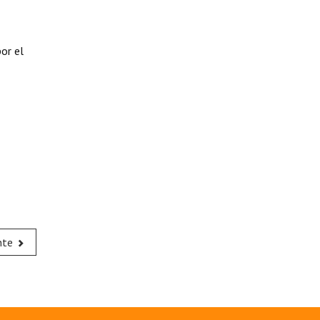
or el
nte