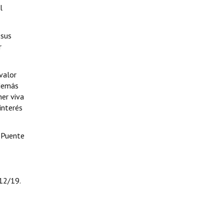
l
 sus
r
valor
además
er viva
interés
y Puente
112/19.