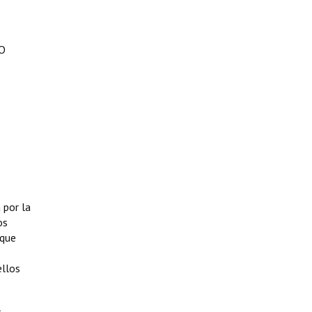
O
 por la
os
 que
ellos
l