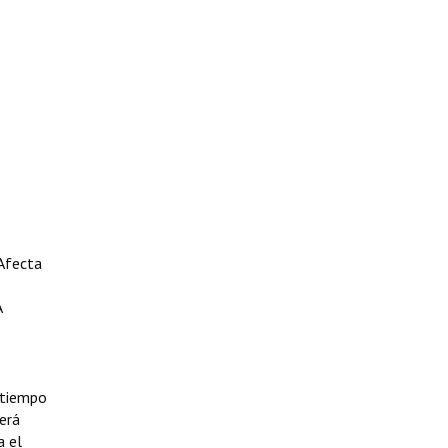
 Afecta
A
 tiempo
erá
a el