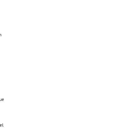
n
que
el