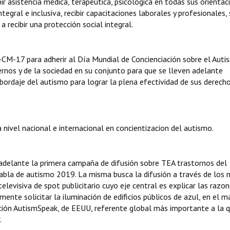
r asistencia médica, terapéutica, psicológica en todas sus orientac
ntegral e inclusiva, recibir capacitaciones laborales y profesionales, 
recibir una protección social integral.
-CM-17 para adherir al Día Mundial de Concienciación sobre el Auti
nos y de la sociedad en su conjunto para que se lleven adelante
bordaje del autismo para lograr la plena efectividad de sus derech
 nivel nacional e internacional en concientizacion del autismo.
 adelante la primera campaña de difusión sobre TEA trastornos del
abla de autismo 2019. La misma busca la difusión a través de los 
televisiva de spot publicitario cuyo eje central es explicar las razo
ente solicitar la iluminación de edificios públicos de azul, en el m
dación AutismSpeak, de EEUU, referente global más importante a la
.