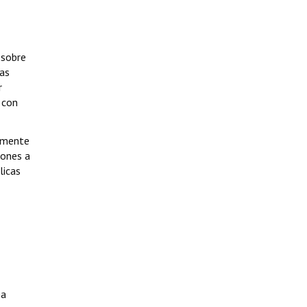
 sobre
ras
r
 con
almente
iones a
licas
ma