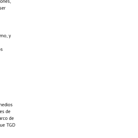
iones,
ser
smo, y
os
medios
nes de
arco de
 que TGD