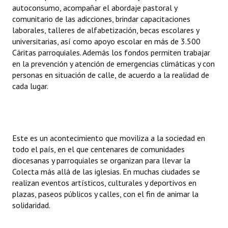
INSTITUCIONAL
autoconsumo, acompañar el abordaje pastoral y
comunitario de las adicciones, brindar capacitaciones
laborales, talleres de alfabetización, becas escolares y
Antiguos Pobladores
universitarias, así como apoyo escolar en más de 3.500
Noticias Destacadas
Cáritas parroquiales. Además los fondos permiten trabajar
en la prevención y atención de emergencias climáticas y con
Registros y Distinciones
personas en situación de calle, de acuerdo a la realidad de
cada lugar.
Datos Históricos
Premio al Mérito - Registro
Audiencias Públicas - Registro
Este es un acontecimiento que moviliza a la sociedad en
todo el país, en el que centenares de comunidades
Mujeres que Dejaron Huellas - Registro
diocesanas y parroquiales se organizan para llevar la
Colecta más allá de las iglesias. En muchas ciudades se
Periodistas Decanos - Registro
realizan eventos artísticos, culturales y deportivos en
plazas, paseos públicos y calles, con el fin de animar la
Ciudadano Ilustre - Registro
solidaridad.
Banca del Vecino - Registro