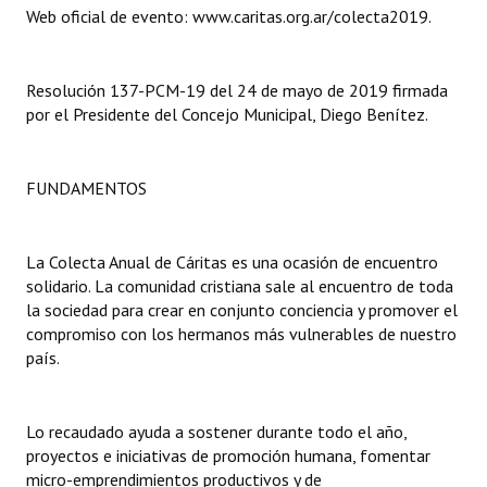
Web oficial de evento: www.caritas.org.ar/colecta2019.
Dictámenes Asesoría Letrada
Actas de Sesión
Resolución 137-PCM-19 del 24 de mayo de 2019 firmada
por el Presidente del Concejo Municipal, Diego Benítez.
Informes de Unidad Coordinadora
Ejecución Presupuestaria
FUNDAMENTOS
Actas de Audiencias Públicas
La Colecta Anual de Cáritas es una ocasión de encuentro
NORMATIVA
solidario. La comunidad cristiana sale al encuentro de toda
la sociedad para crear en conjunto conciencia y promover el
Comunicaciones
compromiso con los hermanos más vulnerables de nuestro
país.
Declaraciones
Resoluciones
Lo recaudado ayuda a sostener durante todo el año,
Resoluciones de Presidencia
proyectos e iniciativas de promoción humana, fomentar
micro-emprendimientos productivos y de