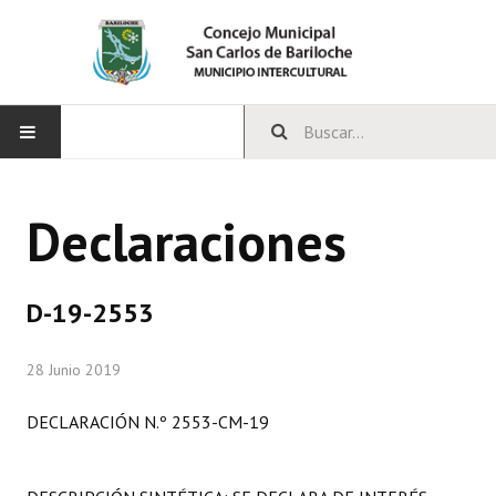
INICIO
Declaraciones
CONCEJO
Bloques Políticos
D-19-2553
Integrantes del Concejo
28 Junio 2019
Comisiones Permanentes
DECLARACIÓN N.º 2553-CM-19
Comisiones Especiales
Concejales Mandato Cumplido