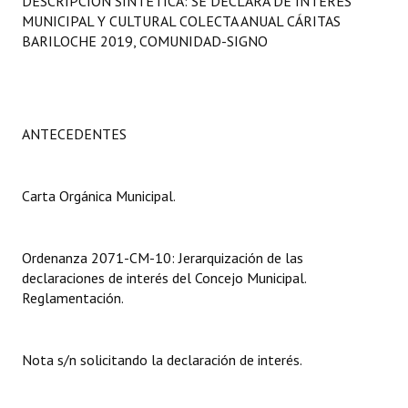
DESCRIPCIÓN SINTÉTICA: SE DECLARA DE INTERÉS
Programas
MUNICIPAL Y CULTURAL COLECTA ANUAL CÁRITAS
BARILOCHE 2019, COMUNIDAD-SIGNO
LEGISLACIÓN
Constitución Nacional
ANTECEDENTES
Constitución Provincial
Carta Orgánica 2007
Carta Orgánica Municipal.
Reglamento Interno
Digesto
Ordenanza 2071-CM-10: Jerarquización de las
declaraciones de interés del Concejo Municipal.
Organigrama
Reglamentación.
DOCUMENTOS
Nota s/n solicitando la declaración de interés.
Informes de Gestión
Proyectos Presentados