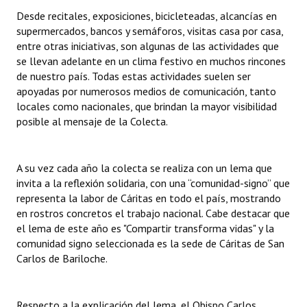
Huéspedes de Honor - Registro
Desde recitales, exposiciones, bicicleteadas, alcancías en
supermercados, bancos y semáforos, visitas casa por casa,
Antiguos Pobladores - Registro
entre otras iniciativas, son algunas de las actividades que
se llevan adelante en un clima festivo en muchos rincones
Reconocimientos - Registro
de nuestro país. Todas estas actividades suelen ser
apoyadas por numerosos medios de comunicación, tanto
Bariloche, Municipio intercultural
locales como nacionales, que brindan la mayor visibilidad
posible al mensaje de la Colecta.
Entrega de distinciones
REFORMA DE LA CARTA ORGÁNICA
A su vez cada año la colecta se realiza con un lema que
invita a la reflexión solidaria, con una “comunidad-signo” que
representa la labor de Cáritas en todo el país, mostrando
en rostros concretos el trabajo nacional. Cabe destacar que
el lema de este año es "Compartir transforma vidas" y la
comunidad signo seleccionada es la sede de Cáritas de San
Carlos de Bariloche.
Respecto a la explicación del lema, el Obispo Carlos