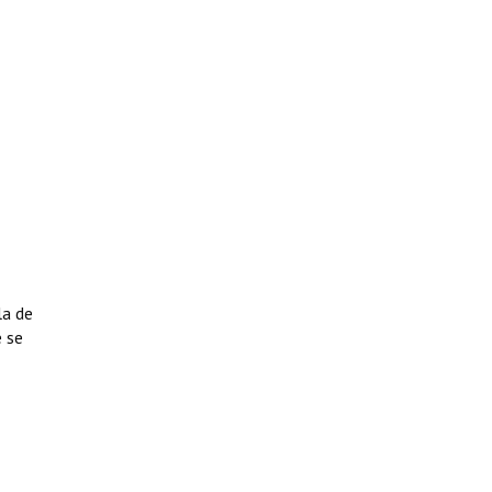
la de
e se