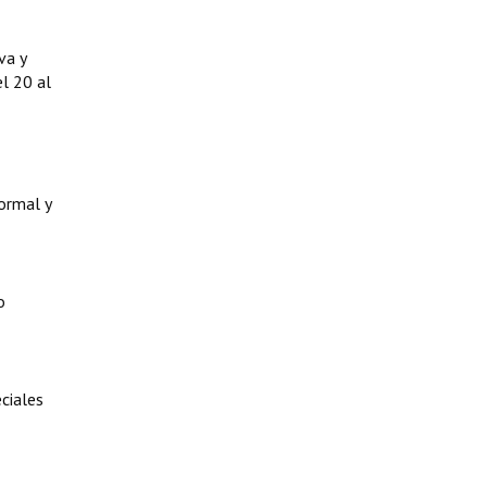
va y
l 20 al
ormal y
o
ciales