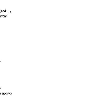
justa y
entar
l
s
de apoyo