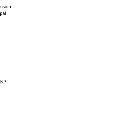
lusión
pal,
 N.º