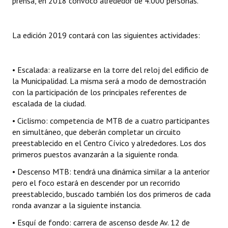
prensa, en 2018 convocó alrededor de 4.000 personas.
INSTITUCIONAL
Antiguos Pobladores
La edición 2019 contará con las siguientes actividades:
Noticias Destacadas
• Escalada: a realizarse en la torre del reloj del edificio de
Registros y Distinciones
la Municipalidad. La misma será a modo de demostración
con la participación de los principales referentes de
Datos Históricos
escalada de la ciudad.
Premio al Mérito - Registro
• Ciclismo: competencia de MTB de a cuatro participantes
en simultáneo, que deberán completar un circuito
Audiencias Públicas - Registro
preestablecido en el Centro Cívico y alrededores. Los dos
primeros puestos avanzarán a la siguiente ronda.
Mujeres que Dejaron Huellas - Registro
• Descenso MTB: tendrá una dinámica similar a la anterior
Periodistas Decanos - Registro
pero el foco estará en descender por un recorrido
preestablecido, buscado también los dos primeros de cada
Ciudadano Ilustre - Registro
ronda avanzar a la siguiente instancia.
Banca del Vecino - Registro
• Esquí de fondo: carrera de ascenso desde Av. 12 de