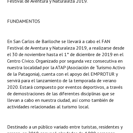
Festival de Aventura y Naturaleza 2019.
Dictámenes Asesoría Letrada
FUNDAMENTOS
Actas de Sesión
Informes de Unidad Coordinadora
En San Carlos de Bariloche se llevará a cabo el FAN
Festival de Aventura y Naturaleza 2019, a realizarse desde
Ejecución Presupuestaria
el 30 de noviembre hasta el 1° de diciembre de 2019 en el
Centro Cívico. Organizado por segunda vez consecutiva en
Actas de Audiencias Públicas
nuestra localidad por la ATAP (Asociación de Turismo Activo
de la Patagonia), cuenta con el apoyo del EMPROTUR y
NORMATIVA
servirá para el lanzamiento de la temporada de verano
2020. Estará compuesto por eventos deportivos, a través
Comunicaciones
de demostraciones de las diferentes disciplinas que se
Declaraciones
llevan a cabo en nuestra ciudad, así como también de
actividades relacionadas al turismo local.
Resoluciones
Resoluciones de Presidencia
Destinado a un público variado entre turistas, residentes y