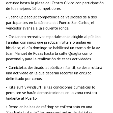
octubre hasta la plaza del Centro Cívico con participación
Huéspedes de Honor - Registro
de los mejores 16 competidores.
Antiguos Pobladores - Registro
• Stand up paddle: competencia de velocidad de a dos
participantes en la dársena del Puerto San Carlos, el
Reconocimientos - Registro
vencedor avanza a la siguiente ronda.
Bariloche, Municipio intercultural
• Costanera recreativa: especialmente dirigido al público
familiar con niños que practican rollers o andan en
Entrega de distinciones
bicicleta; el día domingo se habilitará un tramo de la Av.
Juan Manuel de Rosas hasta la calle Quaglia como
REFORMA DE LA CARTA ORGÁNICA
peatonal y para la realización de estas actividades.
• Camicleta: destinado al público infantil, se desarrollará
una actividad en la que deberán recorrer un circuito
delimitado por conos.
• Kite surf y windsurf: si las condiciones climáticas lo
permiten se harán demostraciones en la zona costera
lindante al Puerto.
• Remo en balsas de rafting: se enfrentarán en una
“Cinchada flotante” los representantes de distintas