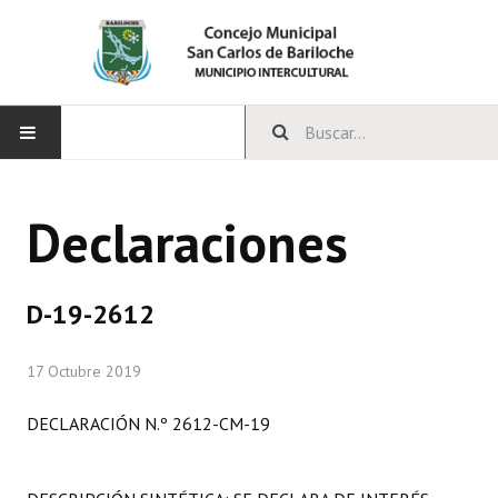
INICIO
Declaraciones
CONCEJO
Bloques Políticos
D-19-2612
Integrantes del Concejo
17 Octubre 2019
Comisiones Permanentes
DECLARACIÓN N.º 2612-CM-19
Comisiones Especiales
Concejales Mandato Cumplido