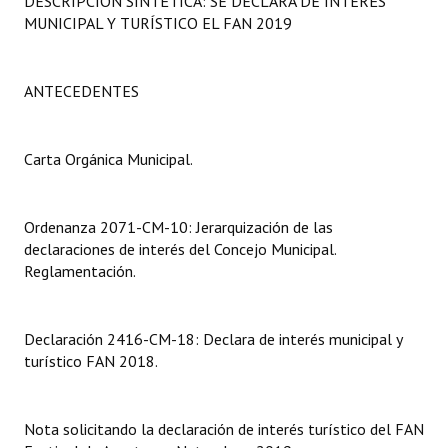
DESCRIPCIÓN SINTÉTICA: SE DECLARA DE INTERÉS
Programas
MUNICIPAL Y TURÍSTICO EL FAN 2019
LEGISLACIÓN
ANTECEDENTES
Constitución Nacional
Constitución Provincial
Carta Orgánica Municipal.
Carta Orgánica 2007
Ordenanza 2071-CM-10: Jerarquización de las
Reglamento Interno
declaraciones de interés del Concejo Municipal.
Reglamentación.
Digesto
Organigrama
Declaración 2416-CM-18: Declara de interés municipal y
turístico FAN 2018.
DOCUMENTOS
Informes de Gestión
Nota solicitando la declaración de interés turístico del FAN
Proyectos Presentados