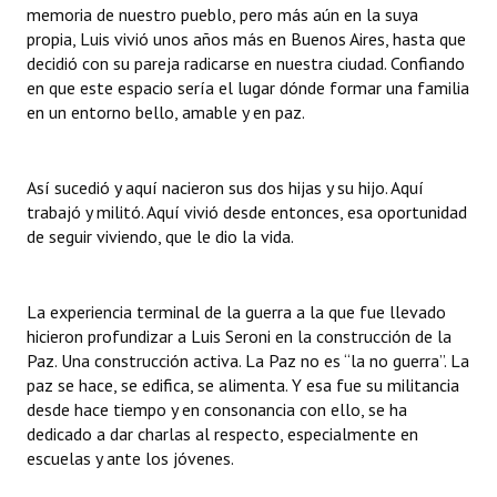
memoria de nuestro pueblo, pero más aún en la suya
INSTITUCIONAL
propia, Luis vivió unos años más en Buenos Aires, hasta que
decidió con su pareja radicarse en nuestra ciudad. Confiando
Antiguos Pobladores
en que este espacio sería el lugar dónde formar una familia
en un entorno bello, amable y en paz.
Noticias Destacadas
Registros y Distinciones
Así sucedió y aquí nacieron sus dos hijas y su hijo. Aquí
Datos Históricos
trabajó y militó. Aquí vivió desde entonces, esa oportunidad
de seguir viviendo, que le dio la vida.
Premio al Mérito - Registro
Audiencias Públicas - Registro
La experiencia terminal de la guerra a la que fue llevado
hicieron profundizar a Luis Seroni en la construcción de la
Mujeres que Dejaron Huellas - Registro
Paz. Una construcción activa. La Paz no es “la no guerra”. La
Periodistas Decanos - Registro
paz se hace, se edifica, se alimenta. Y esa fue su militancia
desde hace tiempo y en consonancia con ello, se ha
Ciudadano Ilustre - Registro
dedicado a dar charlas al respecto, especialmente en
escuelas y ante los jóvenes.
Banca del Vecino - Registro