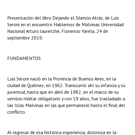
Dictámenes Asesoría Letrada
Presentación del libro Dejando el Silencio Atrás, de Luis
Seroni en el encuentro Hablemos de Malvinas Universidad
Actas de Sesión
Nacional Arturo Jauretche, Florencio Varela, 24 de
Informes de Unidad Coordinadora
septiembre 2019.
Ejecución Presupuestaria
FUNDAMENTOS
Actas de Audiencias Públicas
NORMATIVA
Luis Seroni nació en la Provincia de Buenos Aires, en la
ciudad de Quilmes, en 1962. Transcurrió ahí su infancia y su
Comunicaciones
juventud, hasta que en abril de 1982, en el marco de su
servicio militar obligatorio y con 19 años, fue trasladado a
Declaraciones
las Islas Malvinas en las que permaneció hasta el final del
conflicto.
Resoluciones
Resoluciones de Presidencia
Al regresar de esa histórica experiencia, dolorosa en la