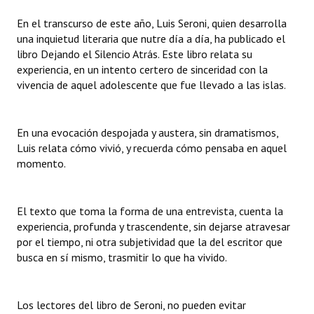
Huéspedes de Honor - Registro
En el transcurso de este año, Luis Seroni, quien desarrolla
una inquietud literaria que nutre día a día, ha publicado el
Antiguos Pobladores - Registro
libro Dejando el Silencio Atrás. Este libro relata su
experiencia, en un intento certero de sinceridad con la
Reconocimientos - Registro
vivencia de aquel adolescente que fue llevado a las islas.
Bariloche, Municipio intercultural
Entrega de distinciones
En una evocación despojada y austera, sin dramatismos,
Luis relata cómo vivió, y recuerda cómo pensaba en aquel
REFORMA DE LA CARTA ORGÁNICA
momento.
El texto que toma la forma de una entrevista, cuenta la
experiencia, profunda y trascendente, sin dejarse atravesar
por el tiempo, ni otra subjetividad que la del escritor que
busca en sí mismo, trasmitir lo que ha vivido.
Los lectores del libro de Seroni, no pueden evitar