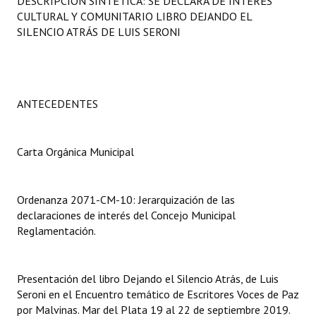
DESCRIPCIÓN SINTÉTICA: SE DECLARA DE INTERÉS
Programas
CULTURAL Y COMUNITARIO LIBRO DEJANDO EL
SILENCIO ATRÁS DE LUIS SERONI
LEGISLACIÓN
Constitución Nacional
ANTECEDENTES
Constitución Provincial
Carta Orgánica 2007
Carta Orgánica Municipal
Reglamento Interno
Digesto
Ordenanza 2071-CM-10: Jerarquización de las
declaraciones de interés del Concejo Municipal
Organigrama
Reglamentación.
DOCUMENTOS
Presentación del libro Dejando el Silencio Atrás, de Luis
Informes de Gestión
Seroni en el Encuentro temático de Escritores Voces de Paz
por Malvinas. Mar del Plata 19 al 22 de septiembre 2019.
Proyectos Presentados