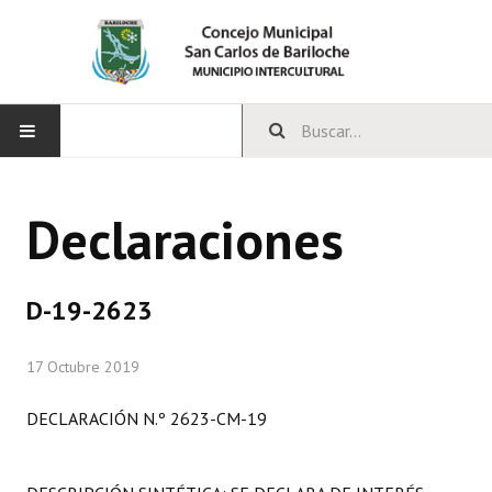
INICIO
Declaraciones
CONCEJO
Bloques Políticos
D-19-2623
Integrantes del Concejo
17 Octubre 2019
Comisiones Permanentes
DECLARACIÓN N.º 2623-CM-19
Comisiones Especiales
Concejales Mandato Cumplido