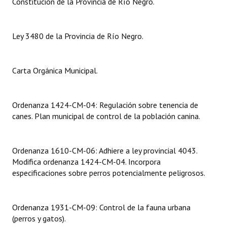
Constitución de la Provincia de Río Negro.
Dictámenes Asesoría Letrada
Ley 3480 de la Provincia de Río Negro.
Actas de Sesión
Informes de Unidad Coordinadora
Carta Orgánica Municipal.
Ejecución Presupuestaria
Actas de Audiencias Públicas
Ordenanza 1424-CM-04: Regulación sobre tenencia de
canes. Plan municipal de control de la población canina.
NORMATIVA
Comunicaciones
Ordenanza 1610-CM-06: Adhiere a ley provincial 4043.
Modifica ordenanza 1424-CM-04. Incorpora
Declaraciones
especificaciones sobre perros potencialmente peligrosos.
Resoluciones
Ordenanza 1931-CM-09: Control de la fauna urbana
Resoluciones de Presidencia
(perros y gatos).