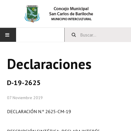
INICIO
Declaraciones
CONCEJO
Bloques Políticos
D-19-2625
Integrantes del Concejo
07 Noviembre 2019
Comisiones Permanentes
DECLARACIÓN N.º 2625-CM-19
Comisiones Especiales
Concejales Mandato Cumplido