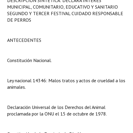
DESCRIPCIÓN SINTÉTICA: DECLARA INTERÉS
Programas
MUNICIPAL, COMUNITARIO, EDUCATIVO Y SANITARIO
SEGUNDO Y TERCER FESTIVAL CUIDADO RESPONSABLE
LEGISLACIÓN
DE PERROS
Constitución Nacional
ANTECEDENTES
Constitución Provincial
Carta Orgánica 2007
Constitución Nacional.
Reglamento Interno
Ley nacional 14346: Malos tratos y actos de crueldad a los
Digesto
animales.
Organigrama
Declaración Universal de los Derechos del Animal
DOCUMENTOS
proclamada por la ONU el 15 de octubre de 1978.
Informes de Gestión
Proyectos Presentados