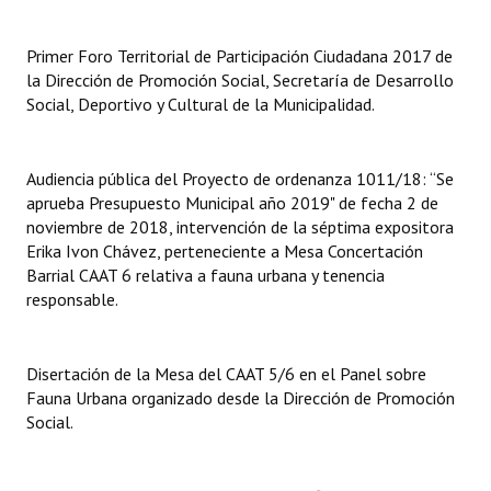
Huéspedes de Honor - Registro
Primer Foro Territorial de Participación Ciudadana 2017 de
Antiguos Pobladores - Registro
la Dirección de Promoción Social, Secretaría de Desarrollo
Social, Deportivo y Cultural de la Municipalidad.
Reconocimientos - Registro
Bariloche, Municipio intercultural
Audiencia pública del Proyecto de ordenanza 1011/18: “Se
Entrega de distinciones
aprueba Presupuesto Municipal año 2019" de fecha 2 de
noviembre de 2018, intervención de la séptima expositora
REFORMA DE LA CARTA ORGÁNICA
Erika Ivon Chávez, perteneciente a Mesa Concertación
Barrial CAAT 6 relativa a fauna urbana y tenencia
responsable.
Disertación de la Mesa del CAAT 5/6 en el Panel sobre
Fauna Urbana organizado desde la Dirección de Promoción
Social.