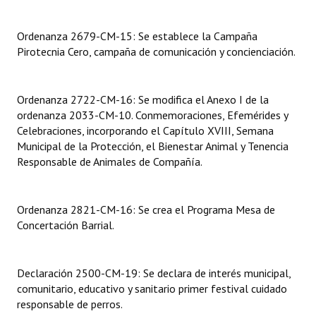
INSTITUCIONAL
Ordenanza 2679-CM-15: Se establece la Campaña
Antiguos Pobladores
Pirotecnia Cero, campaña de comunicación y concienciación.
Noticias Destacadas
Ordenanza 2722-CM-16: Se modifica el Anexo I de la
Registros y Distinciones
ordenanza 2033-CM-10. Conmemoraciones, Efemérides y
Datos Históricos
Celebraciones, incorporando el Capítulo XVIII, Semana
Municipal de la Protección, el Bienestar Animal y Tenencia
Premio al Mérito - Registro
Responsable de Animales de Compañía.
Audiencias Públicas - Registro
Ordenanza 2821-CM-16: Se crea el Programa Mesa de
Mujeres que Dejaron Huellas - Registro
Concertación Barrial.
Periodistas Decanos - Registro
Declaración 2500-CM-19: Se declara de interés municipal,
Ciudadano Ilustre - Registro
comunitario, educativo y sanitario primer festival cuidado
Banca del Vecino - Registro
responsable de perros.