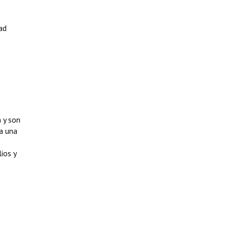
ad
n y son
 a una
ios y