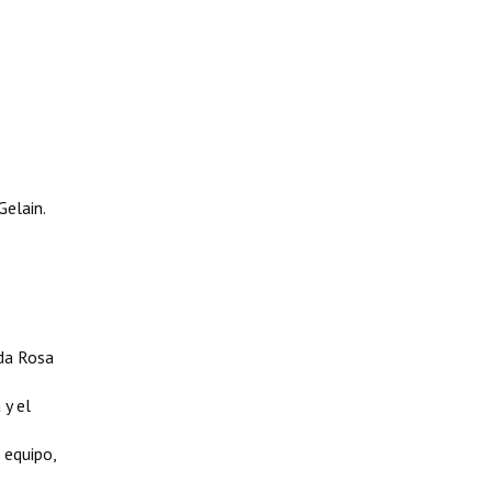
Gelain.
ada Rosa
 y el
 equipo,