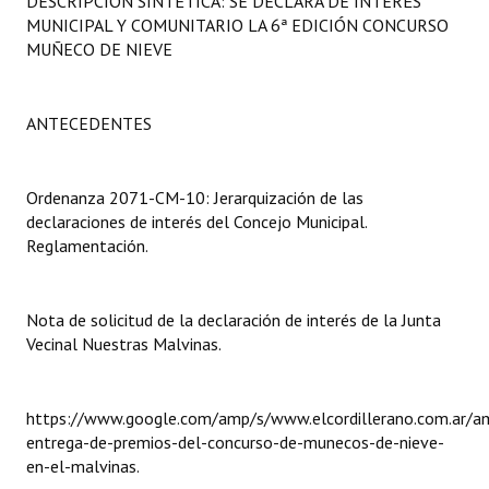
DESCRIPCIÓN SINTÉTICA: SE DECLARA DE INTERÉS
Programas
MUNICIPAL Y COMUNITARIO LA 6ª EDICIÓN CONCURSO
MUÑECO DE NIEVE
LEGISLACIÓN
Constitución Nacional
ANTECEDENTES
Constitución Provincial
Ordenanza 2071-CM-10: Jerarquización de las
Carta Orgánica 2007
declaraciones de interés del Concejo Municipal.
Reglamentación.
Reglamento Interno
Digesto
Nota de solicitud de la declaración de interés de la Junta
Vecinal Nuestras Malvinas.
Organigrama
DOCUMENTOS
https://www.google.com/amp/s/www.elcordillerano.com.ar/a
entrega-de-premios-del-concurso-de-munecos-de-nieve-
Informes de Gestión
en-el-malvinas.
Proyectos Presentados