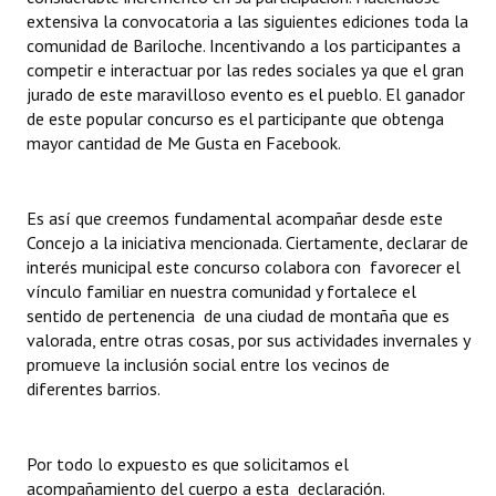
extensiva la convocatoria a las siguientes ediciones toda la
Huéspedes de Honor - Registro
comunidad de Bariloche. Incentivando a los participantes a
Antiguos Pobladores - Registro
competir e interactuar por las redes sociales ya que el gran
jurado de este maravilloso evento es el pueblo. El ganador
Reconocimientos - Registro
de este popular concurso es el participante que obtenga
mayor cantidad de Me Gusta en Facebook.
Bariloche, Municipio intercultural
Entrega de distinciones
Es así que creemos fundamental acompañar desde este
Concejo a la iniciativa mencionada. Ciertamente, declarar de
REFORMA DE LA CARTA ORGÁNICA
interés municipal este concurso colabora con favorecer el
vínculo familiar en nuestra comunidad y fortalece el
sentido de pertenencia de una ciudad de montaña que es
valorada, entre otras cosas, por sus actividades invernales y
promueve la inclusión social entre los vecinos de
diferentes barrios.
Por todo lo expuesto es que solicitamos el
acompañamiento del cuerpo a esta declaración.