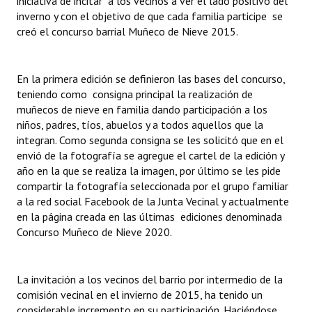
iniciativa de incitar a los vecinos a ver el lado positivo del
INSTITUCIONAL
inverno y con el objetivo de que cada familia participe se
creó el concurso barrial Muñeco de Nieve 2015.
Antiguos Pobladores
Noticias Destacadas
En la primera edición se definieron las bases del concurso,
teniendo como consigna principal la realización de
Registros y Distinciones
muñecos de nieve en familia dando participación a los
niños, padres, tíos, abuelos y a todos aquellos que la
Datos Históricos
integran. Como segunda consigna se les solicitó que en el
envió de la fotografía se agregue el cartel de la edición y
Premio al Mérito - Registro
año en la que se realiza la imagen, por último se les pide
Audiencias Públicas - Registro
compartir la fotografía seleccionada por el grupo familiar
a la red social Facebook de la Junta Vecinal y actualmente
Mujeres que Dejaron Huellas - Registro
en la página creada en las últimas ediciones denominada
Concurso Muñeco de Nieve 2020.
Periodistas Decanos - Registro
Ciudadano Ilustre - Registro
La invitación a los vecinos del barrio por intermedio de la
comisión vecinal en el invierno de 2015, ha tenido un
Banca del Vecino - Registro
considerable incremento en su participación. Haciéndose