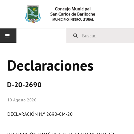
INICIO
Declaraciones
CONCEJO
Bloques Políticos
D-20-2690
Integrantes del Concejo
10 Agosto 2020
Comisiones Permanentes
DECLARACIÓN N.º 2690-CM-20
Comisiones Especiales
Concejales Mandato Cumplido