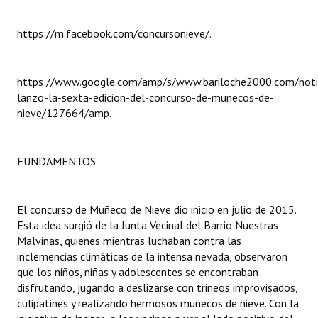
Dictámenes Asesoría Letrada
https://m.facebook.com/concursonieve/.
Actas de Sesión
https://www.google.com/amp/s/www.bariloche2000.com/notic
Informes de Unidad Coordinadora
lanzo-la-sexta-edicion-del-concurso-de-munecos-de-
nieve/127664/amp.
Ejecución Presupuestaria
Actas de Audiencias Públicas
FUNDAMENTOS
NORMATIVA
El concurso de Muñeco de Nieve dio inicio en julio de 2015.
Comunicaciones
Esta idea surgió de la Junta Vecinal del Barrio Nuestras
Declaraciones
Malvinas, quienes mientras luchaban contra las
inclemencias climáticas de la intensa nevada, observaron
Resoluciones
que los niños, niñas y adolescentes se encontraban
disfrutando, jugando a deslizarse con trineos improvisados,
Resoluciones de Presidencia
culipatines y realizando hermosos muñecos de nieve. Con la