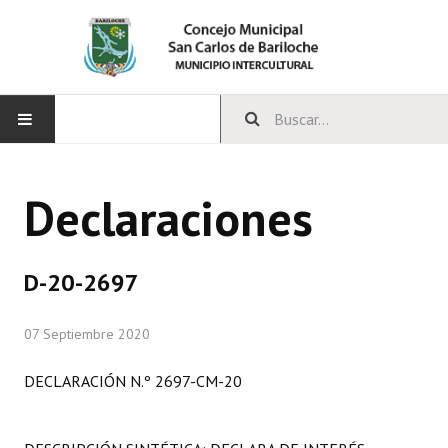
INICIO
Declaraciones
CONCEJO
Bloques Políticos
D-20-2697
Integrantes del Concejo
07 Septiembre 2020
Comisiones Permanentes
DECLARACIÓN N.º 2697-CM-20
Comisiones Especiales
Concejales Mandato Cumplido