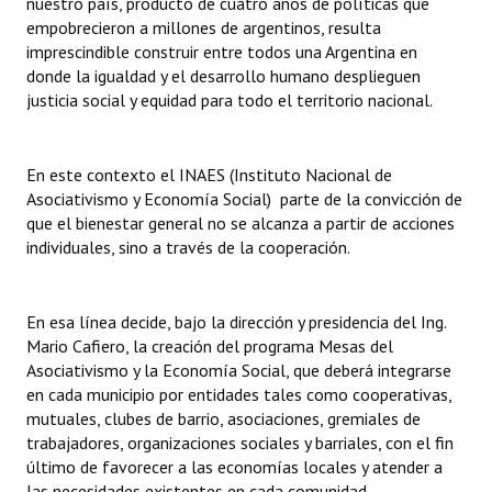
nuestro país, producto de cuatro años de políticas que
empobrecieron a millones de argentinos, resulta
Dictámenes Asesoría Letrada
imprescindible construir entre todos una Argentina en
donde la igualdad y el desarrollo humano desplieguen
Actas de Sesión
justicia social y equidad para todo el territorio nacional.
Informes de Unidad Coordinadora
En este contexto el INAES (Instituto Nacional de
Ejecución Presupuestaria
Asociativismo y Economía Social) parte de la convicción de
que el bienestar general no se alcanza a partir de acciones
Actas de Audiencias Públicas
individuales, sino a través de la cooperación.
NORMATIVA
En esa línea decide, bajo la dirección y presidencia del Ing.
Comunicaciones
Mario Cafiero, la creación del programa Mesas del
Declaraciones
Asociativismo y la Economía Social, que deberá integrarse
en cada municipio por entidades tales como cooperativas,
Resoluciones
mutuales, clubes de barrio, asociaciones, gremiales de
trabajadores, organizaciones sociales y barriales, con el fin
Resoluciones de Presidencia
último de favorecer a las economías locales y atender a
las necesidades existentes en cada comunidad.