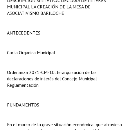
DESCRIPCIÓN SINTÉTICA: DECLARA DE INTERÉS
Programas
MUNICIPAL LA CREACIÓN DE LA MESA DE
ASOCIATIVISMO BARILOCHE
LEGISLACIÓN
Constitución Nacional
ANTECEDENTES
Constitución Provincial
Carta Orgánica Municipal.
Carta Orgánica 2007
Reglamento Interno
Ordenanza 2071-CM-10: Jerarquización de las
declaraciones de interés del Concejo Municipal
Digesto
Reglamentación.
Organigrama
FUNDAMENTOS
DOCUMENTOS
Informes de Gestión
En el marco de la grave situación económica que atraviesa
Proyectos Presentados