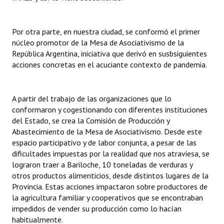
Huéspedes de Honor - Registro
Antiguos Pobladores - Registro
Por otra parte, en nuestra ciudad, se conformó el primer
núcleo promotor de la Mesa de Asociativismo de la
Reconocimientos - Registro
República Argentina, iniciativa que derivó en susbsiguientes
acciones concretas en el acuciante contexto de pandemia.
Bariloche, Municipio intercultural
Entrega de distinciones
A partir del trabajo de las organizaciones que lo
conformaron y cogestionando con diferentes instituciones
REFORMA DE LA CARTA ORGÁNICA
del Estado, se crea la Comisión de Producción y
Abastecimiento de la Mesa de Asociativismo. Desde este
espacio participativo y de labor conjunta, a pesar de las
dificultades impuestas por la realidad que nos atraviesa, se
lograron traer a Bariloche, 10 toneladas de verduras y
otros productos alimenticios, desde distintos lugares de la
Provincia. Estas acciones impactaron sobre productores de
la agricultura familiar y cooperativos que se encontraban
impedidos de vender su producción como lo hacían
habitualmente.