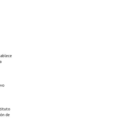
tablece
a
ivo
tituto
ión de