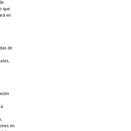
de
to que
ará en
ndas de
ales,
ación
tá
o,
iones en