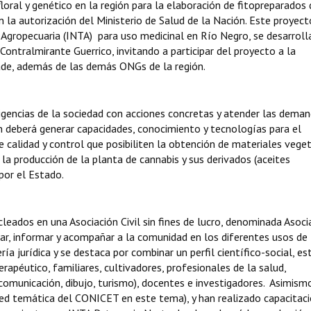
loral y genético en la región para la elaboración de fitopreparados 
 la autorización del Ministerio de Salud de la Nación. Este proyec
 Agropecuaria (INTA) para uso medicinal en Río Negro, se desarroll
Contralmirante Guerrico, invitando a participar del proyecto a la
de, además de las demás ONGs de la región.
igencias de la sociedad con acciones concretas y atender las dema
ón deberá generar capacidades, conocimiento y tecnologías para el
e calidad y control que posibiliten la obtención de materiales veget
a producción de la planta de cannabis y sus derivados (aceites
por el Estado.
cleados en una Asociación Civil sin fines de lucro, denominada Asoci
igar, informar y acompañar a la comunidad en los diferentes usos de
ía jurídica y se destaca por combinar un perfil científico-social, es
apéutico, familiares, cultivadores, profesionales de la salud,
comunicación, dibujo, turismo), docentes e investigadores. Asimism
red temática del CONICET en este tema), y han realizado capacitac