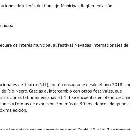
aciones de interés del Concejo Municipal. Reglamentación.
nicipal.
declare de interés municipal al festival Nevadas Internacionales de 
nacionales de Teatro (NIT), logró consagrarse desde el año 2018, c
a de Río Negro. Gracias al intercambio con otros festivales, que
nstituciones latinoamericanas, el NIT se encuentra en pleno crecimi
iones y formas de expresión. Son más de 30 los elencos de grupos
óxima edición.
a de los países se ven sometidos por el Covid-19, el NIT se presen