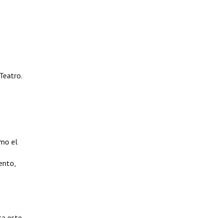
Teatro.
omo el
ento,
ta este