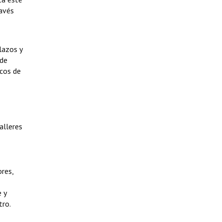
ravés
lazos y
 de
ncos de
alleres
ores,
 y
tro.