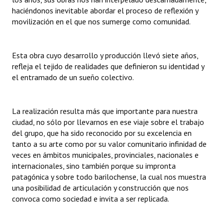
INSTITUCIONAL
haciéndonos inevitable abordar el proceso de reflexión y
movilización en el que nos sumerge como comunidad.
Antiguos Pobladores
Noticias Destacadas
Esta obra cuyo desarrollo y producción llevó siete años,
refleja el tejido de realidades que definieron su identidad y
Registros y Distinciones
el entramado de un sueño colectivo.
Datos Históricos
La realización resulta más que importante para nuestra
Premio al Mérito - Registro
ciudad, no sólo por llevarnos en ese viaje sobre el trabajo
Audiencias Públicas - Registro
del grupo, que ha sido reconocido por su excelencia en
tanto a su arte como por su valor comunitario infinidad de
Mujeres que Dejaron Huellas - Registro
veces en ámbitos municipales, provinciales, nacionales e
internacionales, sino también porque su impronta
Periodistas Decanos - Registro
patagónica y sobre todo barilochense, la cual nos muestra
una posibilidad de articulación y construcción que nos
Ciudadano Ilustre - Registro
convoca como sociedad e invita a ser replicada.
Banca del Vecino - Registro