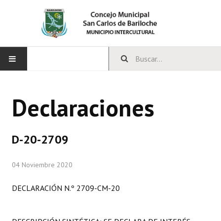
INICIO
Declaraciones
CONCEJO
Bloques Políticos
D-20-2709
Integrantes del Concejo
04 Noviembre 2020
Comisiones Permanentes
DECLARACIÓN N.º 2709-CM-20
Comisiones Especiales
Concejales Mandato Cumplido