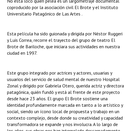
No está loco quien pelea es un largometraje documental
coproducido por la asociación civil El Brote y el Instituto
Dictámenes Asesoría Letrada
Universitario Patagónico de Las Artes .
Actas de Sesión
Esta película ha sido guionada y dirigida por Néstor Ruggeri
Informes de Unidad Coordinadora
y Luis Correa, recorre el trayecto del grupo de teatro El
Brote de Bariloche, que iniciara sus actividades en nuestra
Ejecución Presupuestaria
ciudad en 1997.
Actas de Audiencias Públicas
Este grupo integrado por actrices y actores, usuarias y
NORMATIVA
usuarios del servicio de salud mental de nuestro Hospital
Zonal y dirigido por Gabriela Otero, querida actriz y directora
Comunicaciones
patagónica, quién fundó y está al frente de este proyecto
Declaraciones
desde hace 23 años. El grupo El Brote sostiene una
identidad profundamente marcada en tanto a lo artístico y
Resoluciones
social, siendo un ícono local de propuesta y trabajo en un
contexto complejo, desde donde su creatividad y capacidad
Resoluciones de Presidencia
transformadora se expande y nos involucra. A lo largo de
los años, sus obras nos han interpelado descarnadamente,