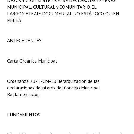
DESCRIPCIÓN SINTÉTICA: SE DECLARA DE INTERÉS
Programas
MUNICIPAL, CULTURAL y COMUNITARIO EL
LARGOMETRAJE DOCUMENTAL NO ESTÁ LOCO QUIEN
LEGISLACIÓN
PELEA
Constitución Nacional
ANTECEDENTES
Constitución Provincial
Carta Orgánica 2007
Carta Orgánica Municipal
Reglamento Interno
Ordenanza 2071-CM-10: Jerarquización de las
Digesto
declaraciones de interés del Concejo Municipal
Reglamentación.
Organigrama
DOCUMENTOS
FUNDAMENTOS
Informes de Gestión
Proyectos Presentados