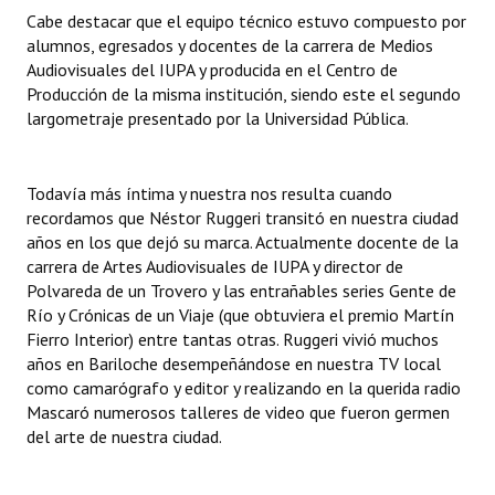
Cabe destacar que el equipo técnico estuvo compuesto por
Huéspedes de Honor - Registro
alumnos, egresados y docentes de la carrera de Medios
Antiguos Pobladores - Registro
Audiovisuales del IUPA y producida en el Centro de
Producción de la misma institución, siendo este el segundo
Reconocimientos - Registro
largometraje presentado por la Universidad Pública.
Bariloche, Municipio intercultural
Todavía más íntima y nuestra nos resulta cuando
Entrega de distinciones
recordamos que Néstor Ruggeri transitó en nuestra ciudad
años en los que dejó su marca. Actualmente docente de la
REFORMA DE LA CARTA ORGÁNICA
carrera de Artes Audiovisuales de IUPA y director de
Polvareda de un Trovero y las entrañables series Gente de
Río y Crónicas de un Viaje (que obtuviera el premio Martín
Fierro Interior) entre tantas otras. Ruggeri vivió muchos
años en Bariloche desempeñándose en nuestra TV local
como camarógrafo y editor y realizando en la querida radio
Mascaró numerosos talleres de video que fueron germen
del arte de nuestra ciudad.