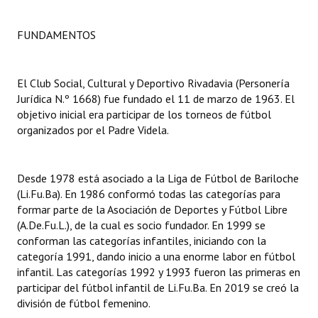
Dictámenes Asesoría Letrada
FUNDAMENTOS
Actas de Sesión
El Club Social, Cultural y Deportivo Rivadavia (Personería
Informes de Unidad Coordinadora
Jurídica N.º 1668) fue fundado el 11 de marzo de 1963. El
objetivo inicial era participar de los torneos de fútbol
Ejecución Presupuestaria
organizados por el Padre Videla.
Actas de Audiencias Públicas
NORMATIVA
Desde 1978 está asociado a la Liga de Fútbol de Bariloche
(Li.Fu.Ba). En 1986 conformó todas las categorías para
formar parte de la Asociación de Deportes y Fútbol Libre
Comunicaciones
(A.De.Fu.L.), de la cual es socio fundador. En 1999 se
Declaraciones
conforman las categorías infantiles, iniciando con la
categoría 1991, dando inicio a una enorme labor en fútbol
Resoluciones
infantil. Las categorías 1992 y 1993 fueron las primeras en
participar del fútbol infantil de Li.Fu.Ba. En 2019 se creó la
Resoluciones de Presidencia
división de fútbol femenino.