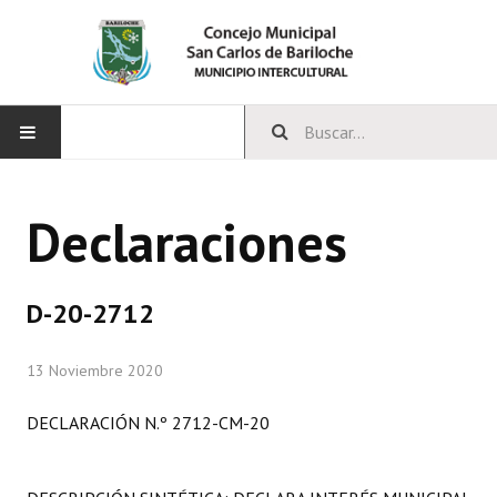
INICIO
Declaraciones
CONCEJO
Bloques Políticos
D-20-2712
Integrantes del Concejo
13 Noviembre 2020
Comisiones Permanentes
DECLARACIÓN N.º 2712-CM-20
Comisiones Especiales
Concejales Mandato Cumplido