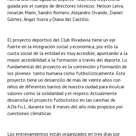
guiada por el cuerpo de directores técnicos: Nelson Leiva,
Huéspedes de Honor - Registro
Jonatán Marin, Sandro Romero, Alejandro Ovando, Daniel
Antiguos Pobladores - Registro
Gómez, Ángel Iturra y Diana del Castillo.
Reconocimientos - Registro
El proyecto deportivo del Club Rivadavia tiene un eje
Bariloche, Municipio intercultural
fuerte en la integración social y económica, por ello la
cuota social de la entidad es muy accesible, apuntando a la
Entrega de distinciones
mayor accesibilidad a la formación a través del deporte. Lo
fundamental del proyecto es la contención y formación de
REFORMA DE LA CARTA ORGÁNICA
los jóvenes tanto humana como futbolísticamente. Este
proyecto tiene un desarrollo de más de veinte años con
niños de diferentes barrios de nuestra ciudad para inculcar
valores como la solidaridad y el respeto. Actualmente
desarrolla el proyecto futbolístico en las canchas de
A.De.Fu.L. durante los 8 meses del año más propicios por
cuestiones climáticas.
Los entrenamientos están organizados en tres días por