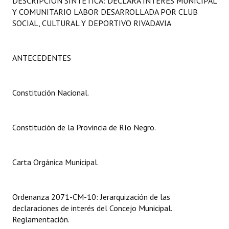
DESCRIPCIÓN SINTÉTICA: DECLARA INTERÉS MUNICIPAL
Programas
Y COMUNITARIO LABOR DESARROLLADA POR CLUB
SOCIAL, CULTURAL Y DEPORTIVO RIVADAVIA
LEGISLACIÓN
Constitución Nacional
ANTECEDENTES
Constitución Provincial
Constitución Nacional.
Carta Orgánica 2007
Reglamento Interno
Constitución de la Provincia de Río Negro.
Digesto
Carta Orgánica Municipal.
Organigrama
DOCUMENTOS
Ordenanza 2071-CM-10: Jerarquización de las
declaraciones de interés del Concejo Municipal.
Informes de Gestión
Reglamentación.
Proyectos Presentados