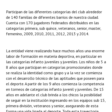
INSTITUCIONAL
Participan de las diferentes categorías del club alrededor
Antiguos Pobladores
de 140 familias de diferentes barrios de nuestra ciudad.
Cuenta con 170 jugadores federados distribuidos en las
Noticias Destacadas
categorías primera, sub quince, veteranos, senior, master,
femenino, 2009, 2010, 2011, 2012, 2013 y 2014.
Registros y Distinciones
Datos Históricos
La entidad viene realizando hace muchos años una enorme
Premio al Mérito - Registro
labor de formación en materia deportiva, en particular en
las categorías infanto juveniles y juveniles. Los niños de 5 a
Audiencias Públicas - Registro
8 años que participan en categorías promocionales donde
se realiza la identidad como grupo y a la vez se comienza
Mujeres que Dejaron Huellas - Registro
con el desarrollo técnico de las aptitudes que poseen para
el deporte. A partir de los 9 años comienza la competencia
Periodistas Decanos - Registro
en torneos de categorías infanto juvenil y juveniles. De 15
años en adelante el club brinda a los chicos la posibilidad
Ciudadano Ilustre - Registro
de seguir en la institución ingresando en los equipos sub 15,
primera división, veteranos y senior, asegurando de esta
Banca del Vecino - Registro
forma una vida ligada al deporte. Toda esta trayectoria