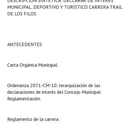
DESCRIPCIÓN SINTÉTICA: DECLARAR DE INTERÉS
Programas
MUNICIPAL, DEPORTIVO Y TURÍSTICO CARRERA TRAIL
DE LOS FILOS
LEGISLACIÓN
Constitución Nacional
ANTECEDENTES
Constitución Provincial
Carta Orgánica 2007
Carta Orgánica Municipal.
Reglamento Interno
Digesto
Ordenanza 2071-CM-10: Jerarquización de las
declaraciones de interés del Concejo Municipal.
Organigrama
Reglamentación.
DOCUMENTOS
Reglamento de la carrera.
Informes de Gestión
Proyectos Presentados