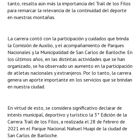
tanto, resalta aún más la importancia del Trail de los Filos
INSTITUCIONAL
para remarcar la relevancia de la continuidad del deporte
en nuestras montañas.
Antiguos Pobladores
Noticias Destacadas
La carrera contó con la participación y cuidados que brinda
Registros y Distinciones
la Comisión de Auxilio, y el acompañamiento de Parques
Nacionales y la Municipalidad de San Carlos de Bariloche. En
Datos Históricos
los últimos años, en las distintas actividades que se han
organizado, se ha observado un aumento en la participación
Premio al Mérito - Registro
de atletas nacionales y extranjeros. Por lo tanto, la carrera
genera un aporte importante en los servicios que se brindan
Audiencias Públicas - Registro
en nuestra ciudad.
Mujeres que Dejaron Huellas - Registro
En virtud de esto, se considera significativo declarar de
Periodistas Decanos - Registro
interés municipal, deportivo y turístico la 3° Edición de la
Ciudadano Ilustre - Registro
Carrera Trail de los Filos, a realizada el 28 de febrero de
2021 en el Parque Nacional Nahuel Huapi de la ciudad de
Banca del Vecino - Registro
San Carlos de Bariloche.