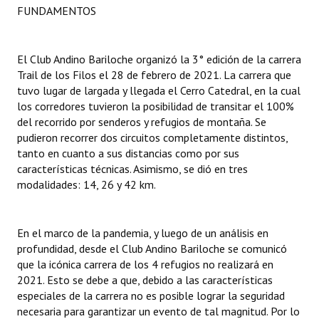
FUNDAMENTOS
Dictámenes Asesoría Letrada
Actas de Sesión
El Club Andino Bariloche organizó la 3° edición de la carrera
Trail de los Filos el 28 de febrero de 2021. La carrera que
Informes de Unidad Coordinadora
tuvo lugar de largada y llegada el Cerro Catedral, en la cual
los corredores tuvieron la posibilidad de transitar el 100%
Ejecución Presupuestaria
del recorrido por senderos y refugios de montaña. Se
pudieron recorrer dos circuitos completamente distintos,
Actas de Audiencias Públicas
tanto en cuanto a sus distancias como por sus
características técnicas. Asimismo, se dió en tres
NORMATIVA
modalidades: 14, 26 y 42 km.
Comunicaciones
En el marco de la pandemia, y luego de un análisis en
Declaraciones
profundidad, desde el Club Andino Bariloche se comunicó
que la icónica carrera de los 4 refugios no realizará en
Resoluciones
2021. Esto se debe a que, debido a las características
especiales de la carrera no es posible lograr la seguridad
Resoluciones de Presidencia
necesaria para garantizar un evento de tal magnitud. Por lo