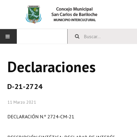
INICIO
Declaraciones
CONCEJO
Bloques Políticos
D-21-2724
Integrantes del Concejo
11 Marzo 2021
Comisiones Permanentes
DECLARACIÓN N.º 2724-CM-21
Comisiones Especiales
Concejales Mandato Cumplido