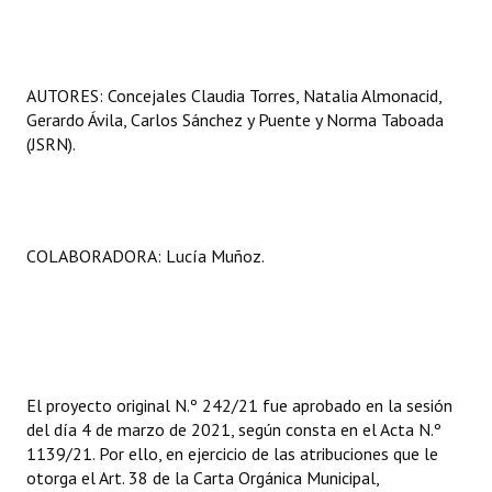
Huéspedes de Honor - Registro
Antiguos Pobladores - Registro
AUTORES: Concejales Claudia Torres, Natalia Almonacid,
Reconocimientos - Registro
Gerardo Ávila, Carlos Sánchez y Puente y Norma Taboada
(JSRN).
Bariloche, Municipio intercultural
Entrega de distinciones
REFORMA DE LA CARTA ORGÁNICA
COLABORADORA: Lucía Muñoz.
El proyecto original N.º 242/21 fue aprobado en la sesión
del día 4 de marzo de 2021, según consta en el Acta N.º
1139/21. Por ello, en ejercicio de las atribuciones que le
otorga el Art. 38 de la Carta Orgánica Municipal,