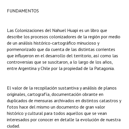
FUNDAMENTOS
Dictámenes Asesoría Letrada
Actas de Sesión
Las Colonizaciones del Nahuel Huapi es un libro que
Informes de Unidad Coordinadora
describe los procesos colonizadores de la región por medio
de un análisis histórico-cartográfico minucioso y
Ejecución Presupuestaria
pormenorizado que da cuenta de las distintas corrientes
que influyeron en el desarrollo del territorio, así como las
Actas de Audiencias Públicas
controversias que se suscitaron, a lo largo de los años,
entre Argentina y Chile por la propiedad de la Patagonia.
NORMATIVA
Comunicaciones
El valor de la recopilación sustantiva y análisis de planos
originales, cartografía, documentación obrante en
Declaraciones
duplicados de mensuras archivados en distintos catastros y
fotos hace del mismo un documento de gran valor
Resoluciones
histórico y cultural para todos aquellos que se vean
interesados por conocer en detalle la evolución de nuestra
Resoluciones de Presidencia
ciudad.