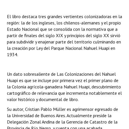
INSTITUCIONAL
El libro destaca tres grandes vertientes colonizadoras en la
Antiguos Pobladores
región: la de los ingleses, los chilenos-alemanes y el propio
Estado Nacional que se consolida con la normativa que a
Noticias Destacadas
partir de finales del siglo XIX y principios del siglo XX sirvió
Registros y Distinciones
para subdividir y enajenar parte del territorio culminando en
la creación por Ley del Parque Nacional Nahuel Huapi en
Datos Históricos
1934.
Premio al Mérito - Registro
Un dato sobresaliente de Las Colonizaciones del Nahuel
Audiencias Públicas - Registro
Huapi es que se incluye por primera vez el primer plano de
la Colonia agrícola-ganadera Nahuel Huapi, descubrimiento
Mujeres que Dejaron Huellas - Registro
cartográfico de relevancia que incrementa notablemente el
valor histórico y documental de libro.
Periodistas Decanos - Registro
Su autor, Cristian Pablo Müller es agrimensor egresado de
Ciudadano Ilustre - Registro
la Universidad de Buenos Aires. Actualmente preside la
Delegación Zonal Andina de la Gerencia de Catastro de la
Banca del Vecino - Registro
Provincia de Río Negro, y cuenta con una acabada