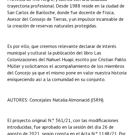
trayectoria profesional. Desde 1988 reside en la ciudad de
Huéspedes de Honor - Registro
San Carlos de Bariloche, donde fue docente de física,
Antiguos Pobladores - Registro
Asesor del Consejo de Tierras, y un impulsor incansable de
la creación de reservas naturales protegidas.
Reconocimientos - Registro
Bariloche, Municipio intercultural
Es por ello, que creemos relevante declarar de interés
municipal y cultural la publicación del libro Las
Entrega de distinciones
Colonizaciones del Nahuel Huapi, escrito por Cristian Pablo
Müller y solicitamos el acompañamiento de los miembros
REFORMA DE LA CARTA ORGÁNICA
del Concejo ya que el mismo pone en valor nuestra historia
enriqueciendo así a la comunidad en su conjunto.
AUTORES: Concejales Natalia Almonacid (JSRN).
El proyecto original N.º 361/21, con las modificaciones
introducidas, fue aprobado en la sesión del día 26 de
agosto de 2021, según consta en el Acta N.º 1148/21. Por