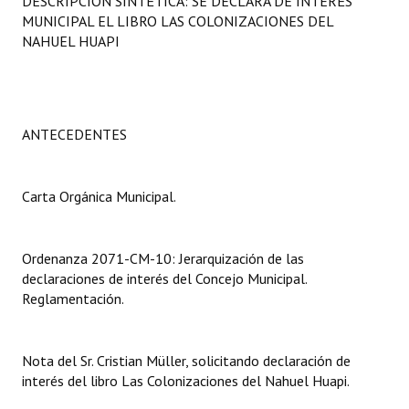
DESCRIPCIÓN SINTÉTICA: SE DECLARA DE INTERÉS
Programas
MUNICIPAL EL LIBRO LAS COLONIZACIONES DEL
NAHUEL HUAPI
LEGISLACIÓN
Constitución Nacional
ANTECEDENTES
Constitución Provincial
Carta Orgánica 2007
Carta Orgánica Municipal.
Reglamento Interno
Digesto
Ordenanza 2071-CM-10: Jerarquización de las
declaraciones de interés del Concejo Municipal.
Organigrama
Reglamentación.
DOCUMENTOS
Nota del Sr. Cristian Müller, solicitando declaración de
Informes de Gestión
interés del libro Las Colonizaciones del Nahuel Huapi.
Proyectos Presentados