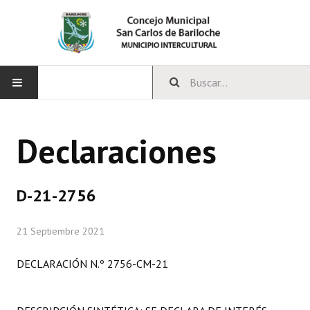
INICIO
Declaraciones
CONCEJO
Bloques Políticos
D-21-2756
Integrantes del Concejo
21 Septiembre 2021
Comisiones Permanentes
DECLARACIÓN N.º 2756-CM-21
Comisiones Especiales
Concejales Mandato Cumplido