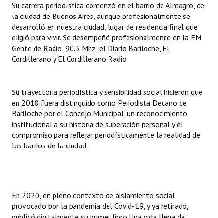
Su carrera periodística comenzó en el barrio de Almagro, de
INSTITUCIONAL
la ciudad de Buenos Aires, aunque profesionalmente se
desarrolló en nuestra ciudad, lugar de residencia final que
Antiguos Pobladores
eligió para vivir. Se desempeñó profesionalmente en la FM
Gente de Radio, 90.3 Mhz, el Diario Bariloche, El
Noticias Destacadas
Cordillerano y El Cordillerano Radio.
Registros y Distinciones
Datos Históricos
Su trayectoria periodística y sensibilidad social hicieron que
en 2018 fuera distinguido como Periodista Decano de
Premio al Mérito - Registro
Bariloche por el Concejo Municipal, un reconocimiento
institucional a su historia de superación personal y el
Audiencias Públicas - Registro
compromiso para reflejar periodísticamente la realidad de
los barrios de la ciudad.
Mujeres que Dejaron Huellas - Registro
Periodistas Decanos - Registro
Ciudadano Ilustre - Registro
En 2020, en pleno contexto de aislamiento social
provocado por la pandemia del Covid-19, y ya retirado,
Banca del Vecino - Registro
publicó digitalmente su primer libro Una vida llena de