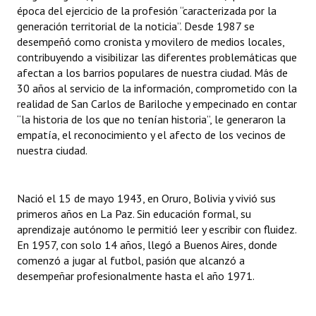
época del ejercicio de la profesión “caracterizada por la
generación territorial de la noticia”. Desde 1987 se
Dictámenes Asesoría Letrada
desempeñó como cronista y movilero de medios locales,
contribuyendo a visibilizar las diferentes problemáticas que
Actas de Sesión
afectan a los barrios populares de nuestra ciudad. Más de
Informes de Unidad Coordinadora
30 años al servicio de la información, comprometido con la
realidad de San Carlos de Bariloche y empecinado en contar
Ejecución Presupuestaria
“la historia de los que no tenían historia”, le generaron la
empatía, el reconocimiento y el afecto de los vecinos de
Actas de Audiencias Públicas
nuestra ciudad.
NORMATIVA
Nació el 15 de mayo 1943, en Oruro, Bolivia y vivió sus
Comunicaciones
primeros años en La Paz. Sin educación formal, su
aprendizaje autónomo le permitió leer y escribir con fluidez.
Declaraciones
En 1957, con solo 14 años, llegó a Buenos Aires, donde
comenzó a jugar al futbol, pasión que alcanzó a
Resoluciones
desempeñar profesionalmente hasta el año 1971.
Resoluciones de Presidencia