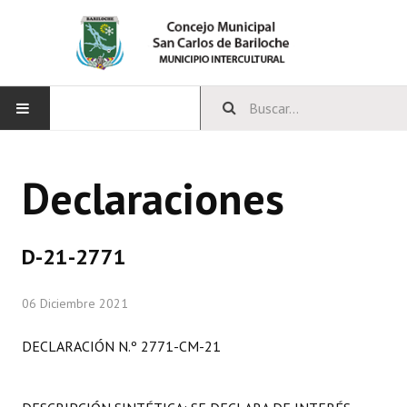
INICIO
Declaraciones
CONCEJO
Bloques Políticos
D-21-2771
Integrantes del Concejo
06 Diciembre 2021
Comisiones Permanentes
DECLARACIÓN N.º 2771-CM-21
Comisiones Especiales
Concejales Mandato Cumplido