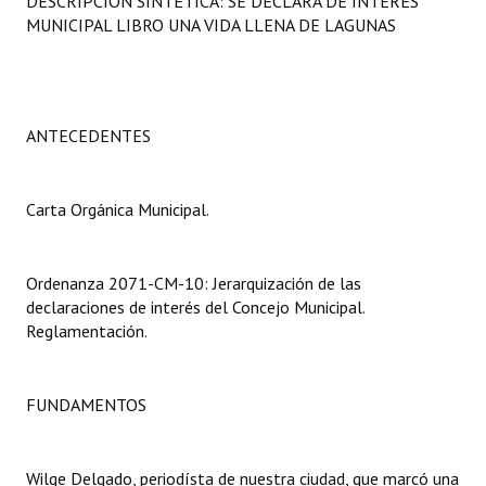
DESCRIPCIÓN SINTÉTICA: SE DECLARA DE INTERÉS
Programas
MUNICIPAL LIBRO UNA VIDA LLENA DE LAGUNAS
LEGISLACIÓN
Constitución Nacional
ANTECEDENTES
Constitución Provincial
Carta Orgánica Municipal.
Carta Orgánica 2007
Reglamento Interno
Ordenanza 2071-CM-10: Jerarquización de las
Digesto
declaraciones de interés del Concejo Municipal.
Reglamentación.
Organigrama
DOCUMENTOS
FUNDAMENTOS
Informes de Gestión
Wilge Delgado, periodísta de nuestra ciudad, que marcó una
Proyectos Presentados