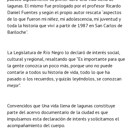
lagunas. El mismo fue prologado por el profesor Ricardo
Huéspedes de Honor - Registro
Daniel Fuentes y según el propio autor rescata “aspectos
Antiguos Pobladores - Registro
de lo que fueron mi niñez, mi adolescencia, mi juventud y
toda la historia que viví a partir de 1987 en San Carlos de
Reconocimientos - Registro
Bariloche”.
Bariloche, Municipio intercultural
La Legislatura de Río Negro lo declaró de interés social,
Entrega de distinciones
cultural y regional, resaltando que "Es importante para que
la gente conozca un poco más, porque uno no puede
REFORMA DE LA CARTA ORGÁNICA
contarle a todos su historia de vida, todo lo que ha
pasado o los recuerdos, y quizás leyéndolos, se conozcan
mejor".
Convencidos que Una vida llena de lagunas constituye
parte del acervo documentario de la ciudad es que
impulsamos esta declaración de interés y solicitamos el
acompañamiento del cuerpo.