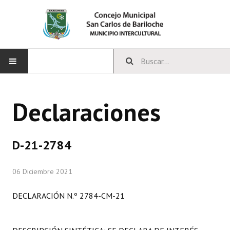
INICIO
Declaraciones
CONCEJO
Bloques Políticos
D-21-2784
Integrantes del Concejo
06 Diciembre 2021
Comisiones Permanentes
DECLARACIÓN N.º 2784-CM-21
Comisiones Especiales
Concejales Mandato Cumplido