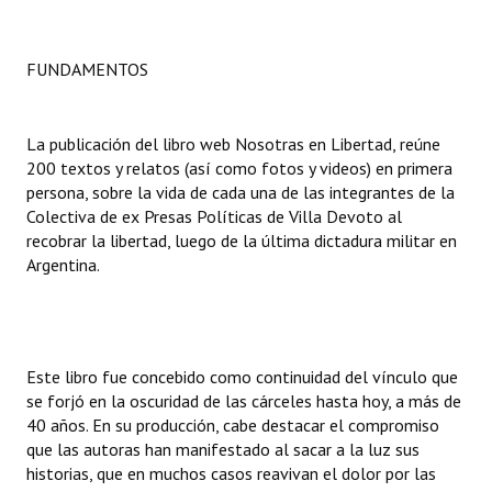
INSTITUCIONAL
Antiguos Pobladores
FUNDAMENTOS
Noticias Destacadas
La publicación del libro web Nosotras en Libertad, reúne
Registros y Distinciones
200 textos y relatos (así como fotos y videos) en primera
persona, sobre la vida de cada una de las integrantes de la
Datos Históricos
Colectiva de ex Presas Políticas de Villa Devoto al
recobrar la libertad, luego de la última dictadura militar en
Premio al Mérito - Registro
Argentina.
Audiencias Públicas - Registro
Mujeres que Dejaron Huellas - Registro
Este libro fue concebido como continuidad del vínculo que
Periodistas Decanos - Registro
se forjó en la oscuridad de las cárceles hasta hoy, a más de
40 años. En su producción, cabe destacar el compromiso
Ciudadano Ilustre - Registro
que las autoras han manifestado al sacar a la luz sus
Banca del Vecino - Registro
historias, que en muchos casos reavivan el dolor por las