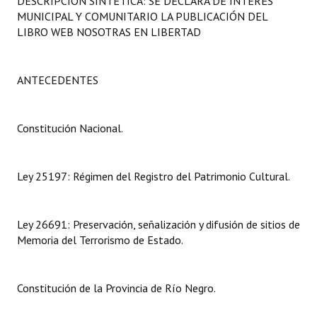
DESCRIPCIÓN SINTÉTICA: SE DECLARA DE INTERÉS
Programas
MUNICIPAL Y COMUNITARIO LA PUBLICACIÓN DEL
LIBRO WEB NOSOTRAS EN LIBERTAD
LEGISLACIÓN
Constitución Nacional
ANTECEDENTES
Constitución Provincial
Constitución Nacional.
Carta Orgánica 2007
Reglamento Interno
Ley 25197: Régimen del Registro del Patrimonio Cultural.
Digesto
Ley 26691: Preservación, señalización y difusión de sitios de
Organigrama
Memoria del Terrorismo de Estado.
DOCUMENTOS
Constitución de la Provincia de Río Negro.
Informes de Gestión
Proyectos Presentados