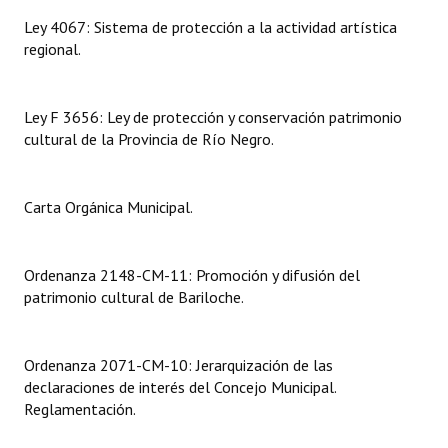
Ley 4067: Sistema de protección a la actividad artística
Dictámenes Asesoría Letrada
regional.
Actas de Sesión
Ley F 3656: Ley de protección y conservación patrimonio
Informes de Unidad Coordinadora
cultural de la Provincia de Río Negro.
Ejecución Presupuestaria
Actas de Audiencias Públicas
Carta Orgánica Municipal.
NORMATIVA
Ordenanza 2148-CM-11: Promoción y difusión del
Comunicaciones
patrimonio cultural de Bariloche.
Declaraciones
Ordenanza 2071-CM-10: Jerarquización de las
Resoluciones
declaraciones de interés del Concejo Municipal.
Reglamentación.
Resoluciones de Presidencia