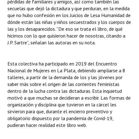
pérdidas de familiares y amigos, así como también las
Huéspedes de Honor - Registro
secuelas que dejó la dictadura y que perduran, en la medida
que no hubo confesión en los Juicios de Lesa Humanidad de
Antiguos Pobladores - Registro
dónde están las niñas y niños secuestrados y los cuerpos de
las y los desaparecidos. “De eso se trata el libro, de qué
Reconocimientos - Registro
hicimos con lo que quisieron hacer de nosotras, citando a
J.P. Sartre”, señalan las autoras en su nota.
Bariloche, Municipio intercultural
Entrega de distinciones
Esta colectiva ha participado en 2019 del Encuentro
Nacional de Mujeres en La Plata, debiendo ampliarse a 8
REFORMA DE LA CARTA ORGÁNICA
talleres, a partir de la demanda de los y las jóvenes por
saber más sobre el origen de las corrientes feministas
dentro de la lucha contra las dictaduras. Esta inquietud
motivó a que muchas se decidieran a escribir. Las formas de
organización y disciplina que tuvieron en la cárcel les
sirvieron para que, durante el encierro preventivo y
obligatorio dispuesto por la pandemia de Covid-19,
pudieran hacer realidad este libro web.