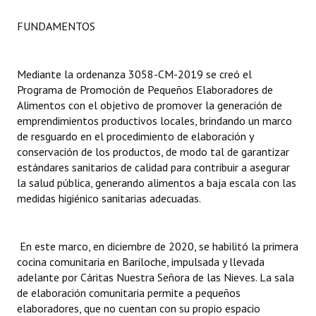
FUNDAMENTOS
Dictámenes Asesoría Letrada
Actas de Sesión
Mediante la ordenanza 3058-CM-2019 se creó el
Informes de Unidad Coordinadora
Programa de Promoción de Pequeños Elaboradores de
Alimentos con el objetivo de promover la generación de
Ejecución Presupuestaria
emprendimientos productivos locales, brindando un marco
de resguardo en el procedimiento de elaboración y
Actas de Audiencias Públicas
conservación de los productos, de modo tal de garantizar
estándares sanitarios de calidad para contribuir a asegurar
NORMATIVA
la salud pública, generando alimentos a baja escala con las
medidas higiénico sanitarias adecuadas.
Comunicaciones
Declaraciones
En este marco, en diciembre de 2020, se habilitó la primera
cocina comunitaria en Bariloche, impulsada y llevada
Resoluciones
adelante por Cáritas Nuestra Señora de las Nieves. La sala
de elaboración comunitaria permite a pequeños
Resoluciones de Presidencia
elaboradores, que no cuentan con su propio espacio