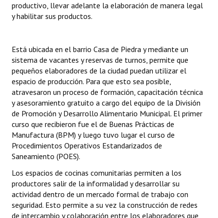
productivo, llevar adelante la elaboración de manera legal
INSTITUCIONAL
y habilitar sus productos.
Antiguos Pobladores
Está ubicada en el barrio Casa de Piedra y mediante un
Noticias Destacadas
sistema de vacantes y reservas de turnos, permite que
Registros y Distinciones
pequeños elaboradores de la ciudad puedan utilizar el
espacio de producción. Para que esto sea posible,
Datos Históricos
atravesaron un proceso de formación, capacitación técnica
y asesoramiento gratuito a cargo del equipo de la División
Premio al Mérito - Registro
de Promoción y Desarrollo Alimentario Municipal. El primer
curso que recibieron fue el de Buenas Prácticas de
Audiencias Públicas - Registro
Manufactura (BPM) y luego tuvo lugar el curso de
Procedimientos Operativos Estandarizados de
Mujeres que Dejaron Huellas - Registro
Saneamiento (POES).
Periodistas Decanos - Registro
Los espacios de cocinas comunitarias permiten a los
productores salir de la informalidad y desarrollar su
Ciudadano Ilustre - Registro
actividad dentro de un mercado formal de trabajo con
seguridad. Esto permite a su vez la construcción de redes
Banca del Vecino - Registro
de intercambio y colaboración entre los elaboradores que