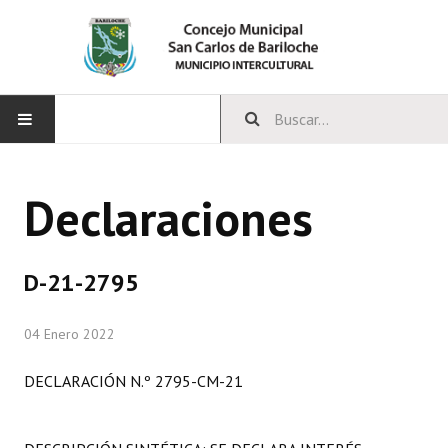
INICIO
Declaraciones
CONCEJO
Bloques Políticos
D-21-2795
Integrantes del Concejo
04 Enero 2022
Comisiones Permanentes
DECLARACIÓN N.º 2795-CM-21
Comisiones Especiales
Concejales Mandato Cumplido