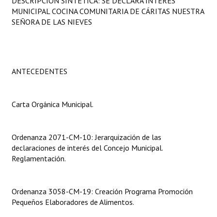
DESCRIPCIÓN SINTÉTICA: SE DECLARA INTERÉS
Programas
MUNICIPAL COCINA COMUNITARIA DE CÁRITAS NUESTRA
SEÑORA DE LAS NIEVES
LEGISLACIÓN
Constitución Nacional
ANTECEDENTES
Constitución Provincial
Carta Orgánica 2007
Carta Orgánica Municipal.
Reglamento Interno
Digesto
Ordenanza 2071-CM-10: Jerarquización de las
declaraciones de interés del Concejo Municipal.
Organigrama
Reglamentación.
DOCUMENTOS
Ordenanza 3058-CM-19: Creación Programa Promoción
Informes de Gestión
Pequeños Elaboradores de Alimentos.
Proyectos Presentados