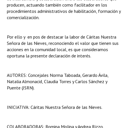
producen, actuando también como facilitador en los
Huéspedes de Honor - Registro
procedimientos administrativos de habilitación, formación y
comercialización.
Antiguos Pobladores - Registro
Reconocimientos - Registro
Por ello y en pos de destacar la labor de Cáritas Nuestra
Bariloche, Municipio intercultural
Señora de las Nieves, reconociendo el valor que tienen sus
acciones en la comunidad local, es que consideramos
Entrega de distinciones
oportuna la presente declaración de interés.
REFORMA DE LA CARTA ORGÁNICA
AUTORES: Concejales Norma Taboada, Gerardo Ávila,
Natalia Almonacid, Claudia Torres y Carlos Sánchez y
Puente (JSRN).
INICIATIVA: Cáritas Nuestra Señora de las Nieves.
COLABORADORAS: Romina Molina y Andrea Rizzo.