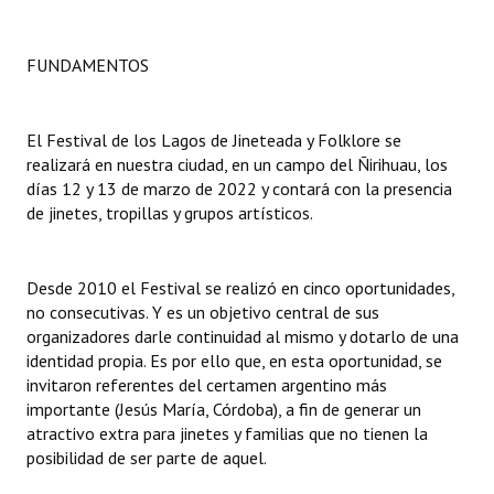
Dictámenes Asesoría Letrada
FUNDAMENTOS
Actas de Sesión
Informes de Unidad Coordinadora
El Festival de los Lagos de Jineteada y Folklore se
realizará en nuestra ciudad, en un campo del Ñirihuau, los
Ejecución Presupuestaria
días 12 y 13 de marzo de 2022 y contará con la presencia
de jinetes, tropillas y grupos artísticos.
Actas de Audiencias Públicas
NORMATIVA
Desde 2010 el Festival se realizó en cinco oportunidades,
no consecutivas. Y es un objetivo central de sus
Comunicaciones
organizadores darle continuidad al mismo y dotarlo de una
identidad propia. Es por ello que, en esta oportunidad, se
Declaraciones
invitaron referentes del certamen argentino más
importante (Jesús María, Córdoba), a fin de generar un
Resoluciones
atractivo extra para jinetes y familias que no tienen la
posibilidad de ser parte de aquel.
Resoluciones de Presidencia