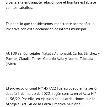
urbana a la entrañable relación que el hombre establece
Huéspedes de Honor - Registro
con los caballos.
Antiguos Pobladores - Registro
Es por ello que consideramos importante acompañar la
Reconocimientos - Registro
iniciativa con esta declaración de interés municipal.
Bariloche, Municipio intercultural
Entrega de distinciones
AUTORES: Concejales Natalia Almonacid, Carlos Sánchez y
REFORMA DE LA CARTA ORGÁNICA
Puente, Claudia Torres, Gerardo Ávila y Norma Taboada
(JSRN).
El proyecto original N.º 457/22 fue aprobado en la sesión
del día 3 de marzo de 2022, según consta en el Acta N.º
1156/22. Por ello, en ejercicio de las atribuciones que le
otorga el Art. 38 de la Carta Orgánica Municipal,