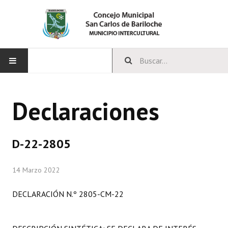
INICIO
Declaraciones
CONCEJO
Bloques Políticos
D-22-2805
Integrantes del Concejo
14 Marzo 2022
Comisiones Permanentes
DECLARACIÓN N.º 2805-CM-22
Comisiones Especiales
Concejales Mandato Cumplido