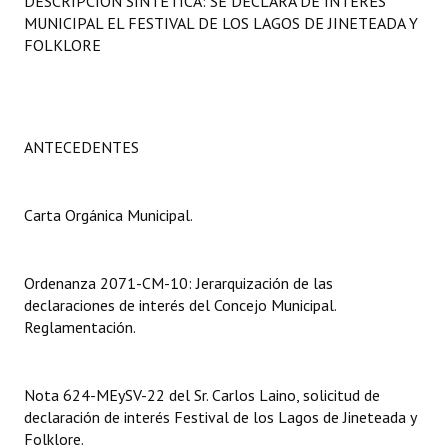
DESCRIPCIÓN SINTÉTICA: SE DECLARA DE INTERÉS
Programas
MUNICIPAL EL FESTIVAL DE LOS LAGOS DE JINETEADA Y
FOLKLORE
LEGISLACIÓN
Constitución Nacional
ANTECEDENTES
Constitución Provincial
Carta Orgánica 2007
Carta Orgánica Municipal.
Reglamento Interno
Digesto
Ordenanza 2071-CM-10: Jerarquización de las
declaraciones de interés del Concejo Municipal.
Organigrama
Reglamentación.
DOCUMENTOS
Nota 624-MEySV-22 del Sr. Carlos Laino, solicitud de
Informes de Gestión
declaración de interés Festival de los Lagos de Jineteada y
Folklore.
Proyectos Presentados