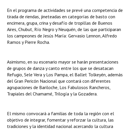
INSTITUCIONAL
En el programa de actividades se prevé una competencia de
tirada de riendas, jineteadas en categorías de basto con
Antiguos Pobladores
encimera, grupa, crina y desafío de tropillas de Buenos
Aires, Chubut, Río Negro y Neuquén, de las que participaran
Noticias Destacadas
los campeones de Jesús María: Gervasio Lennon, Alfredo
Registros y Distinciones
Ramos y Pierre Rocha.
Datos Históricos
Asimismo, en su escenario mayor se harán presentaciones
Premio al Mérito - Registro
de grupos de danza y canto entre los que se desatacan
Refugio, Sele Vera y Los Pampa, el Ballet Tolkeyén, además
Audiencias Públicas - Registro
del Gran Pericón Nacional que contará con diferentes
agrupaciones de Bariloche, Los Fabulosos Rancheros,
Mujeres que Dejaron Huellas - Registro
Trapiales del Chamamé, Trilogía y la Gozadera.
Periodistas Decanos - Registro
Ciudadano Ilustre - Registro
El mismo convocará a familias de toda la región con el
objetivo de integrar, fomentar y reforzar la cultura, las
Banca del Vecino - Registro
tradiciones y la identidad nacional acercando la cultura