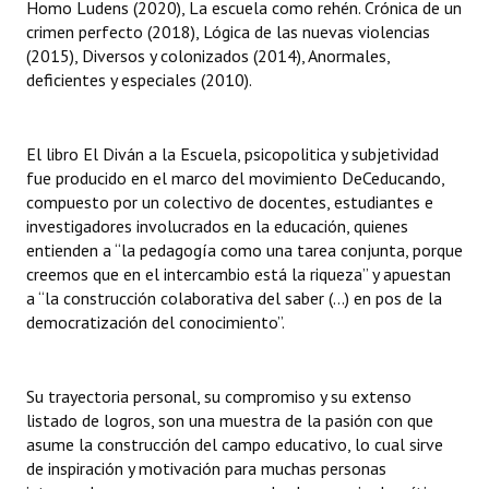
Homo Ludens (2020), La escuela como rehén. Crónica de un
Huéspedes de Honor - Registro
crimen perfecto (2018), Lógica de las nuevas violencias
(2015), Diversos y colonizados (2014), Anormales,
Antiguos Pobladores - Registro
deficientes y especiales (2010).
Reconocimientos - Registro
El libro El Diván a la Escuela, psicopolitica y subjetividad
Bariloche, Municipio intercultural
fue producido en el marco del movimiento DeCeducando,
Entrega de distinciones
compuesto por un colectivo de docentes, estudiantes e
investigadores involucrados en la educación, quienes
REFORMA DE LA CARTA ORGÁNICA
entienden a “la pedagogía como una tarea conjunta, porque
creemos que en el intercambio está la riqueza” y apuestan
a “la construcción colaborativa del saber (...) en pos de la
democratización del conocimiento”.
Su trayectoria personal, su compromiso y su extenso
listado de logros, son una muestra de la pasión con que
asume la construcción del campo educativo, lo cual sirve
de inspiración y motivación para muchas personas