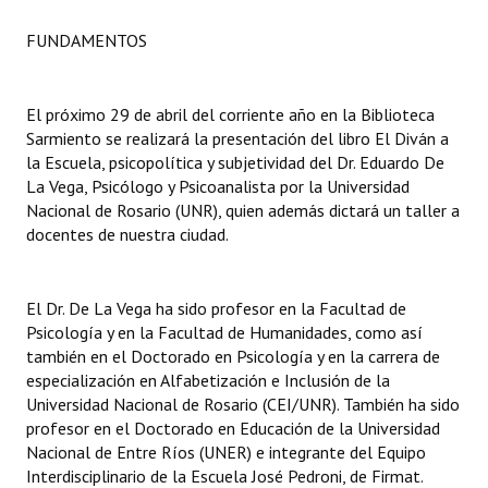
FUNDAMENTOS
Dictámenes Asesoría Letrada
Actas de Sesión
El próximo 29 de abril del corriente año en la Biblioteca
Informes de Unidad Coordinadora
Sarmiento se realizará la presentación del libro El Diván a
la Escuela, psicopolítica y subjetividad del Dr. Eduardo De
Ejecución Presupuestaria
La Vega, Psicólogo y Psicoanalista por la Universidad
Nacional de Rosario (UNR), quien además dictará un taller a
Actas de Audiencias Públicas
docentes de nuestra ciudad.
NORMATIVA
El Dr. De La Vega ha sido profesor en la Facultad de
Comunicaciones
Psicología y en la Facultad de Humanidades, como así
también en el Doctorado en Psicología y en la carrera de
Declaraciones
especialización en Alfabetización e Inclusión de la
Universidad Nacional de Rosario (CEI/UNR). También ha sido
Resoluciones
profesor en el Doctorado en Educación de la Universidad
Nacional de Entre Ríos (UNER) e integrante del Equipo
Resoluciones de Presidencia
Interdisciplinario de la Escuela José Pedroni, de Firmat.