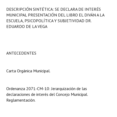
Programas
DESCRIPCIÓN SINTÉTICA: SE DECLARA DE INTERÉS
MUNICIPAL PRESENTACIÓN DEL LIBRO EL DIVÁN A LA
LEGISLACIÓN
ESCUELA, PSICOPOLÍTICA Y SUBJETIVIDAD DR.
EDUARDO DE LA VEGA
Constitución Nacional
Constitución Provincial
Carta Orgánica 2007
ANTECEDENTES
Reglamento Interno
Carta Orgánica Municipal.
Digesto
Organigrama
Ordenanza 2071-CM-10: Jerarquización de las
declaraciones de interés del Concejo Municipal.
DOCUMENTOS
Reglamentación.
Informes de Gestión
Proyectos Presentados