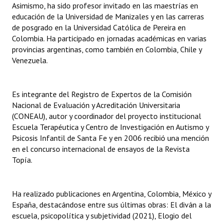
Asimismo, ha sido profesor invitado en las maestrías en
INSTITUCIONAL
educación de la Universidad de Manizales y en las carreras
de posgrado en la Universidad Católica de Pereira en
Antiguos Pobladores
Colombia. Ha participado en jornadas académicas en varias
provincias argentinas, como también en Colombia, Chile y
Noticias Destacadas
Venezuela.
Registros y Distinciones
Datos Históricos
Es integrante del Registro de Expertos de la Comisión
Nacional de Evaluación y Acreditación Universitaria
Premio al Mérito - Registro
(CONEAU), autor y coordinador del proyecto institucional
Escuela Terapéutica y Centro de Investigación en Autismo y
Audiencias Públicas - Registro
Psicosis Infantil de Santa Fe y en 2006 recibió una mención
en el concurso internacional de ensayos de la Revista
Mujeres que Dejaron Huellas - Registro
Topía.
Periodistas Decanos - Registro
Ciudadano Ilustre - Registro
Ha realizado publicaciones en Argentina, Colombia, México y
España, destacándose entre sus últimas obras: El diván a la
Banca del Vecino - Registro
escuela, psicopolítica y subjetividad (2021), Elogio del