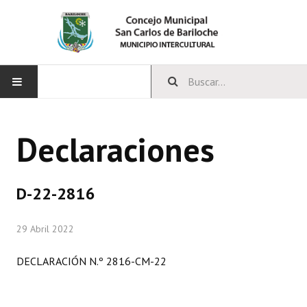
INICIO
Declaraciones
CONCEJO
Bloques Políticos
D-22-2816
Integrantes del Concejo
29 Abril 2022
Comisiones Permanentes
DECLARACIÓN N.º 2816-CM-22
Comisiones Especiales
Concejales Mandato Cumplido