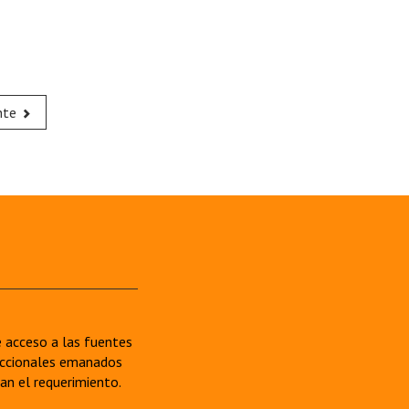
nte
re acceso a las fuentes
sdiccionales emanados
van el requerimiento.