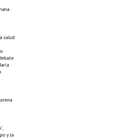
emana
la salud
́o
 debate
aría
o
 Lorena
”,
po y la