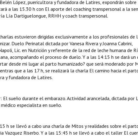
Belén López, puericultora y fundadora de Latires, expondrán sobre
zará a las 15.30 h con El aporte del coaching transpersonal a la s
ía Lía Dartiguelongue, RRHH y coach transpersonal.
charlas estuvieron dirigidas exclusivamente a los profesionales de 
nizar. Duelo Perinatal dictada por Vanesa Rivera y Joanna Cabrini,
Napoli, Lic. en Nutrición y referente de la red de leche humana de Ri
mana, acompañando el proceso de duelo. Y a las 14:15 h se dará un
ortar desde mi lugar al parto humanizado? que será moderado por M
ntras que a las 17 h, se realizará la charla El camino hacia el part
ra y fundadora de Latires.
ler: El sueño durante el embarazo. Actividad arancelada, dictada por
, médico especialista en sueño.
15 h se llevó a cabo una charla de Mitos y realidades sobre el parto
ia Vazquez Riserbo. Y a las 15:45 h se llevó a cabo el taller El cuer