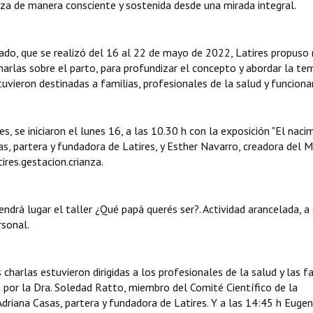
anza de manera consciente y sostenida desde una mirada integral.
do, que se realizó del 16 al 22 de mayo de 2022, Latires propuso r
harlas sobre el parto, para profundizar el concepto y abordar la te
uvieron destinadas a familias, profesionales de la salud y funcionar
s, se iniciaron el lunes 16, a las 10.30 h con la exposición "El naci
as, partera y fundadora de Latires, y Esther Navarro, creadora del
ires.gestacion.crianza.
ndrá lugar el taller ¿Qué papá querés ser?. Actividad arancelada, a
sonal.
charlas estuvieron dirigidas a los profesionales de la salud y las fa
por la Dra. Soledad Ratto, miembro del Comité Científico de la
Adriana Casas, partera y fundadora de Latires. Y a las 14:45 h Eugen