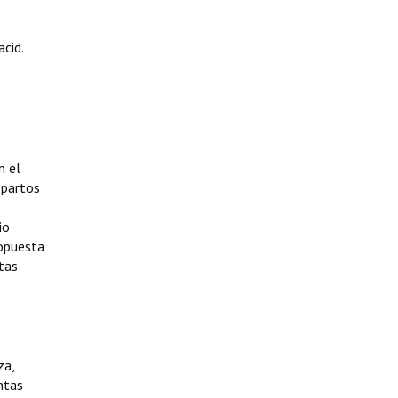
cid.
n el
 partos
io
ropuesta
etas
za,
ntas