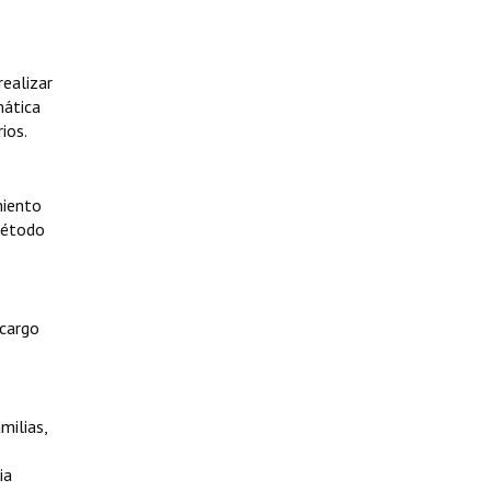
ealizar
mática
ios.
miento
 Método
 cargo
milias,
ia