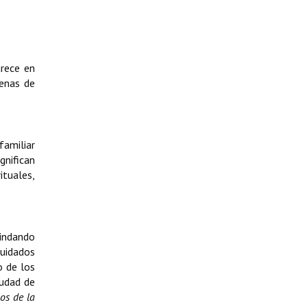
arece en
cenas de
familiar
gnifican
ituales,
rindando
Cuidados
o de los
iudad de
os de la