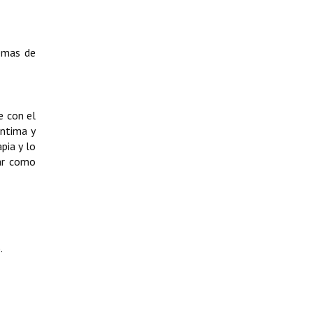
temas de
e con el
íntima y
pia y lo
dar como
.