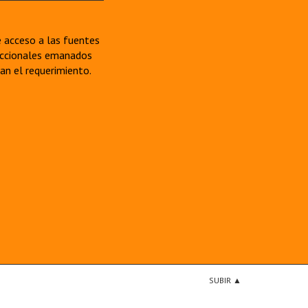
re acceso a las fuentes
sdiccionales emanados
van el requerimiento.
SUBIR ▲