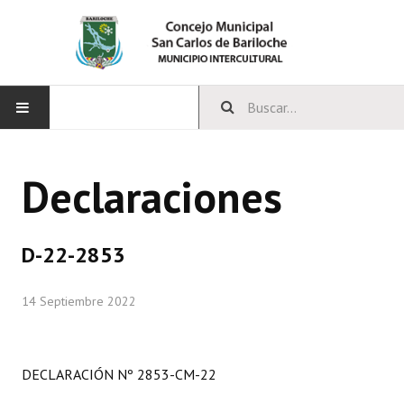
INICIO
Declaraciones
CONCEJO
Bloques Políticos
D-22-2853
Integrantes del Concejo
14 Septiembre 2022
Comisiones Permanentes
Comisiones Especiales
DECLARACIÓN Nº 2853-CM-22
Concejales Mandato Cumplido