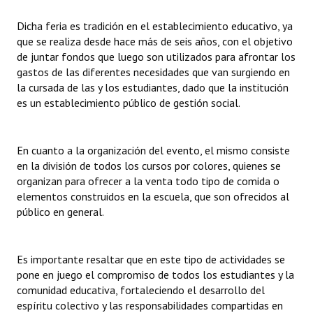
INSTITUCIONAL
Dicha feria es tradición en el establecimiento educativo, ya
que se realiza desde hace más de seis años, con el objetivo
Antiguos Pobladores
de juntar fondos que luego son utilizados para afrontar los
Noticias Destacadas
gastos de las diferentes necesidades que van surgiendo en
la cursada de las y los estudiantes, dado que la institución
Registros y Distinciones
es un establecimiento público de gestión social.
Datos Históricos
En cuanto a la organización del evento, el mismo consiste
Premio al Mérito - Registro
en la división de todos los cursos por colores, quienes se
organizan para ofrecer a la venta todo tipo de comida o
Audiencias Públicas - Registro
elementos construidos en la escuela, que son ofrecidos al
público en general.
Mujeres que Dejaron Huellas - Registro
Periodistas Decanos - Registro
Es importante resaltar que en este tipo de actividades se
Ciudadano Ilustre - Registro
pone en juego el compromiso de todos los estudiantes y la
comunidad educativa, fortaleciendo el desarrollo del
Banca del Vecino - Registro
espíritu colectivo y las responsabilidades compartidas en