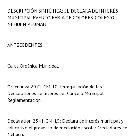
Programas
DESCRIPCIÓN SINTÉTICA: SE DECLARA DE INTERÉS
MUNICIPAL EVENTO FERIA DE COLORES. COLEGIO
LEGISLACIÓN
NEHUEN PEUMAN
Constitución Nacional
ANTECEDENTES
Constitución Provincial
Carta Orgánica 2007
Carta Orgánica Municipal.
Reglamento Interno
Digesto
Ordenanza 2071-CM-10: Jerarquización de las
Declaraciones de Interés del Concejo Municipal.
Organigrama
Reglamentación.
DOCUMENTOS
Declaración 2541-CM-19: Declara de interés municipal y
Informes de Gestión
educativo el proyecto de mediación escolar Mediadores del
Nehuen.
Proyectos Presentados