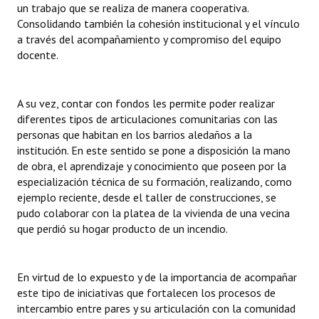
un trabajo que se realiza de manera cooperativa.
Huéspedes de Honor - Registro
Consolidando también la cohesión institucional y el vínculo
a través del acompañamiento y compromiso del equipo
Antiguos Pobladores - Registro
docente.
Reconocimientos - Registro
Bariloche, Municipio intercultural
A su vez, contar con fondos les permite poder realizar
diferentes tipos de articulaciones comunitarias con las
Entrega de distinciones
personas que habitan en los barrios aledaños a la
institución. En este sentido se pone a disposición la mano
REFORMA DE LA CARTA ORGÁNICA
de obra, el aprendizaje y conocimiento que poseen por la
especialización técnica de su formación, realizando, como
ejemplo reciente, desde el taller de construcciones, se
pudo colaborar con la platea de la vivienda de una vecina
que perdió su hogar producto de un incendio.
En virtud de lo expuesto y de la importancia de acompañar
este tipo de iniciativas que fortalecen los procesos de
intercambio entre pares y su articulación con la comunidad