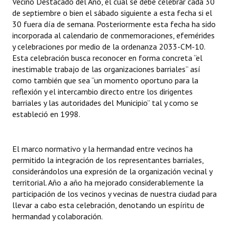
Vecino Destacado del Año, el cual se debe celebrar cada 30
Huéspedes de Honor - Registro
de septiembre o bien el sábado siguiente a esta fecha si el
30 fuera día de semana. Posteriormente esta fecha ha sido
Antiguos Pobladores - Registro
incorporada al calendario de conmemoraciones, efemérides
y celebraciones por medio de la ordenanza 2033-CM-10.
Reconocimientos - Registro
Esta celebración busca reconocer en forma concreta “el
inestimable trabajo de las organizaciones barriales” así
Bariloche, Municipio intercultural
como también que sea “un momento oportuno para la
reflexión y el intercambio directo entre los dirigentes
Entrega de distinciones
barriales y las autoridades del Municipio” tal y como se
estableció en 1998.
REFORMA DE LA CARTA ORGÁNICA
El marco normativo y la hermandad entre vecinos ha
permitido la integración de los representantes barriales,
considerándolos una expresión de la organización vecinal y
territorial. Año a año ha mejorado considerablemente la
participación de los vecinos y vecinas de nuestra ciudad para
llevar a cabo esta celebración, denotando un espíritu de
hermandad y colaboración.