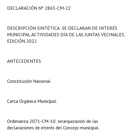
Programas
DECLARACIÓN Nº 2865-CM-22
LEGISLACIÓN
DESCRIPCIÓN SINTÉTICA: SE DECLARAN DE INTERÉS
Constitución Nacional
MUNICIPAL ACTIVIDADES DÍA DE LAS JUNTAS VECINALES,
EDICIÓN 2022
Constitución Provincial
Carta Orgánica 2007
ANTECEDENTES
Reglamento Interno
Constitución Nacional.
Digesto
Organigrama
Carta Orgánica Municipal.
DOCUMENTOS
Informes de Gestión
Ordenanza 2071-CM-10: Jerarquización de las
declaraciones de interés del Concejo municipal.
Proyectos Presentados