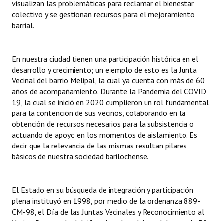
visualizan las problemáticas para reclamar el bienestar
INSTITUCIONAL
colectivo y se gestionan recursos para el mejoramiento
barrial.
Antiguos Pobladores
Noticias Destacadas
En nuestra ciudad tienen una participación histórica en el
desarrollo y crecimiento; un ejemplo de esto es la Junta
Registros y Distinciones
Vecinal del barrio Melipal, la cual ya cuenta con más de 60
Datos Históricos
años de acompañamiento. Durante la Pandemia del COVID
19, la cual se inició en 2020 cumplieron un rol fundamental
Premio al Mérito - Registro
para la contención de sus vecinos, colaborando en la
obtención de recursos necesarios para la subsistencia o
Audiencias Públicas - Registro
actuando de apoyo en los momentos de aislamiento. Es
decir que la relevancia de las mismas resultan pilares
Mujeres que Dejaron Huellas - Registro
básicos de nuestra sociedad barilochense.
Periodistas Decanos - Registro
El Estado en su búsqueda de integración y participación
Ciudadano Ilustre - Registro
plena instituyó en 1998, por medio de la ordenanza 889-
Banca del Vecino - Registro
CM-98, el Día de las Juntas Vecinales y Reconocimiento al