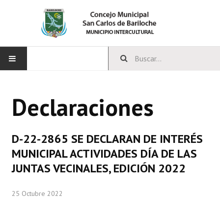
INICIO
Declaraciones
CONCEJO
Bloques Políticos
D-22-2865 SE DECLARAN DE INTERÉS
Integrantes del Concejo
MUNICIPAL ACTIVIDADES DÍA DE LAS
JUNTAS VECINALES, EDICIÓN 2022
Comisiones Permanentes
Comisiones Especiales
25 Octubre 2022
Concejales Mandato Cumplido