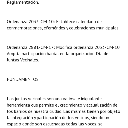
Reglamentación.
Dictámenes Asesoría Letrada
Ordenanza 2033-CM-10: Establece calendario de
Actas de Sesión
conmemoraciones, efemérides y celebraciones municipales.
Informes de Unidad Coordinadora
Ejecución Presupuestaria
Ordenanza 2881-CM-17: Modifica ordenanza 2033-CM-10.
Amplía participación barrial en la organización Día de
Actas de Audiencias Públicas
Juntas Vecinales.
NORMATIVA
FUNDAMENTOS
Comunicaciones
Declaraciones
Las juntas vecinales son una valiosa e inigualable
herramienta que permite el crecimiento y actualización de
Resoluciones
los barrios de nuestra ciudad. Las mismas tienen por objeto
la integración y participación de los vecinos, siendo un
Resoluciones de Presidencia
espacio donde son escuchadas todas las voces, se