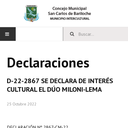
INICIO
Declaraciones
CONCEJO
Bloques Políticos
D-22-2867 SE DECLARA DE INTERÉS
Integrantes del Concejo
CULTURAL EL DÚO MILONI-LEMA
Comisiones Permanentes
25 Octubre 2022
Comisiones Especiales
Concejales Mandato Cumplido
DECLARACIÓN Nº 2867-CM-22