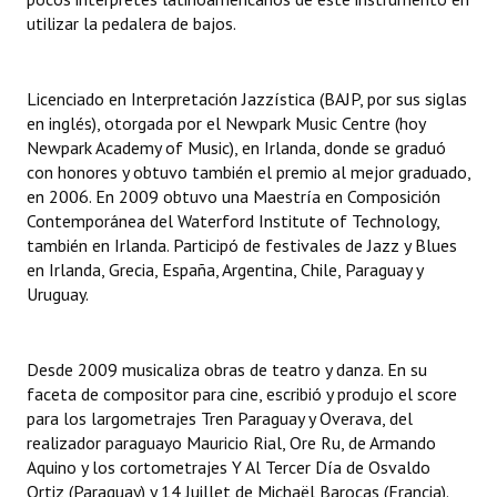
utilizar la pedalera de bajos.
Huéspedes de Honor - Registro
Antiguos Pobladores - Registro
Licenciado en Interpretación Jazzística (BAJP, por sus siglas
Reconocimientos - Registro
en inglés), otorgada por el Newpark Music Centre (hoy
Newpark Academy of Music), en Irlanda, donde se graduó
Bariloche, Municipio intercultural
con honores y obtuvo también el premio al mejor graduado,
en 2006. En 2009 obtuvo una Maestría en Composición
Entrega de distinciones
Contemporánea del Waterford Institute of Technology,
también en Irlanda. Participó de festivales de Jazz y Blues
REFORMA DE LA CARTA ORGÁNICA
en Irlanda, Grecia, España, Argentina, Chile, Paraguay y
Uruguay.
Desde 2009 musicaliza obras de teatro y danza. En su
faceta de compositor para cine, escribió y produjo el score
para los largometrajes Tren Paraguay y Overava, del
realizador paraguayo Mauricio Rial, Ore Ru, de Armando
Aquino y los cortometrajes Y Al Tercer Día de Osvaldo
Ortiz (Paraguay) y 14 Juillet de Michaël Barocas (Francia).