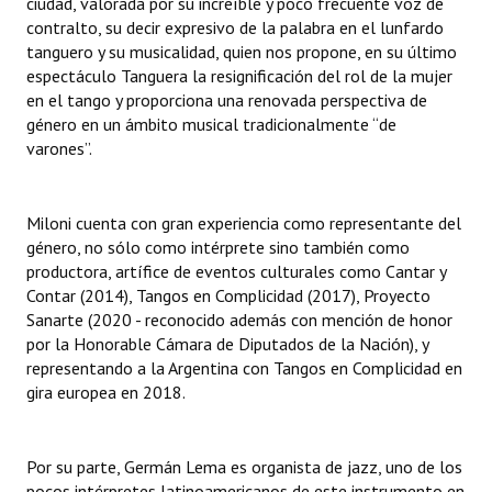
ciudad, valorada por su increíble y poco frecuente voz de
INSTITUCIONAL
contralto, su decir expresivo de la palabra en el lunfardo
tanguero y su musicalidad, quien nos propone, en su último
Antiguos Pobladores
espectáculo Tanguera la resignificación del rol de la mujer
en el tango y proporciona una renovada perspectiva de
Noticias Destacadas
género en un ámbito musical tradicionalmente “de
varones”.
Registros y Distinciones
Datos Históricos
Miloni cuenta con gran experiencia como representante del
Premio al Mérito - Registro
género, no sólo como intérprete sino también como
productora, artífice de eventos culturales como Cantar y
Audiencias Públicas - Registro
Contar (2014), Tangos en Complicidad (2017), Proyecto
Sanarte (2020 - reconocido además con mención de honor
Mujeres que Dejaron Huellas - Registro
por la Honorable Cámara de Diputados de la Nación), y
representando a la Argentina con Tangos en Complicidad en
Periodistas Decanos - Registro
gira europea en 2018.
Ciudadano Ilustre - Registro
Por su parte, Germán Lema es organista de jazz, uno de los
Banca del Vecino - Registro
pocos intérpretes latinoamericanos de este instrumento en