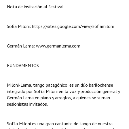
Nota de invitación al festival.
Dictámenes Asesoría Letrada
Actas de Sesión
Sofia Miloni: https://sites.google.com/view/sofiamiloni
Informes de Unidad Coordinadora
Germán Lema: www.germanlema.com
Ejecución Presupuestaria
Actas de Audiencias Públicas
FUNDAMENTOS
NORMATIVA
Miloni-Lema, tango patagónico, es un dúo barilochense
Comunicaciones
integrado por Sofía Miloni en la voz y producción general y
Declaraciones
Germán Lema en piano y arreglos, a quienes se suman
sesionistas invitados.
Resoluciones
Resoluciones de Presidencia
Sofìa Miloni es una gran cantante de tango de nuestra