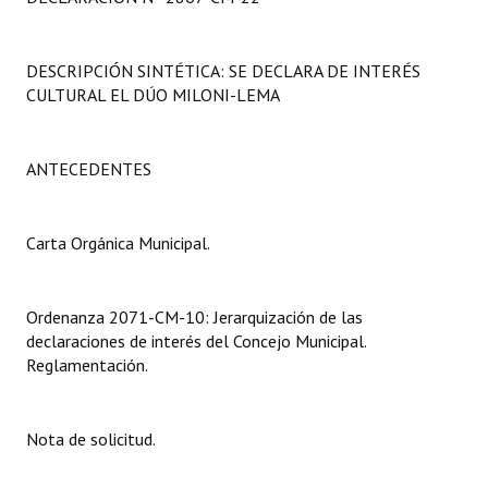
Programas
DESCRIPCIÓN SINTÉTICA: SE DECLARA DE INTERÉS
LEGISLACIÓN
CULTURAL EL DÚO MILONI-LEMA
Constitución Nacional
Constitución Provincial
ANTECEDENTES
Carta Orgánica 2007
Carta Orgánica Municipal.
Reglamento Interno
Digesto
Ordenanza 2071-CM-10: Jerarquización de las
declaraciones de interés del Concejo Municipal.
Organigrama
Reglamentación.
DOCUMENTOS
Nota de solicitud.
Informes de Gestión
Proyectos Presentados