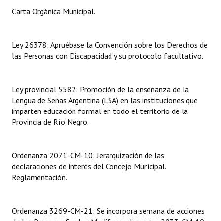
Carta Orgánica Municipal.
Dictámenes Asesoría Letrada
Actas de Sesión
Ley 26378: Apruébase la Convención sobre los Derechos de
las Personas con Discapacidad y su protocolo facultativo.
Informes de Unidad Coordinadora
Ejecución Presupuestaria
Ley provincial 5582: Promoción de la enseñanza de la
Lengua de Señas Argentina (LSA) en las instituciones que
Actas de Audiencias Públicas
imparten educación formal en todo el territorio de la
Provincia de Río Negro.
NORMATIVA
Comunicaciones
Ordenanza 2071-CM-10: Jerarquización de las
Declaraciones
declaraciones de interés del Concejo Municipal.
Reglamentación.
Resoluciones
Resoluciones de Presidencia
Ordenanza 3269-CM-21: Se incorpora semana de acciones