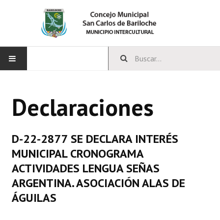
INICIO
Declaraciones
CONCEJO
Bloques Políticos
D-22-2877 SE DECLARA INTERÉS
Integrantes del Concejo
MUNICIPAL CRONOGRAMA
ACTIVIDADES LENGUA SEÑAS
Comisiones Permanentes
ARGENTINA. ASOCIACIÓN ALAS DE
Comisiones Especiales
ÁGUILAS
Concejales Mandato Cumplido