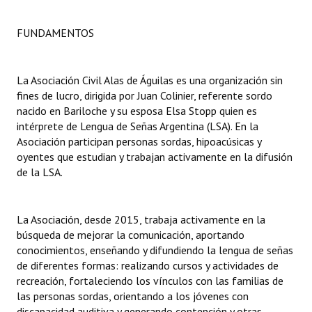
Huéspedes de Honor - Registro
FUNDAMENTOS
Antiguos Pobladores - Registro
Reconocimientos - Registro
La Asociación Civil Alas de Águilas es una organización sin
fines de lucro, dirigida por Juan Colinier, referente sordo
Bariloche, Municipio intercultural
nacido en Bariloche y su esposa Elsa Stopp quien es
intérprete de Lengua de Señas Argentina (LSA). En la
Entrega de distinciones
Asociación participan personas sordas, hipoacúsicas y
oyentes que estudian y trabajan activamente en la difusión
REFORMA DE LA CARTA ORGÁNICA
de la LSA.
La Asociación, desde 2015, trabaja activamente en la
búsqueda de mejorar la comunicación, aportando
conocimientos, enseñando y difundiendo la lengua de señas
de diferentes formas: realizando cursos y actividades de
recreación, fortaleciendo los vínculos con las familias de
las personas sordas, orientando a los jóvenes con
discapacidad auditiva y generando contención y otras