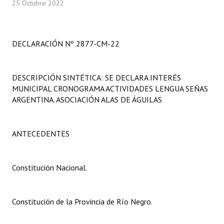
25 Octubre 2022
Programas
LEGISLACIÓN
DECLARACIÓN Nº 2877-CM-22
Constitución Nacional
Constitución Provincial
DESCRIPCIÓN SINTÉTICA: SE DECLARA INTERÉS
MUNICIPAL CRONOGRAMA ACTIVIDADES LENGUA SEÑAS
Carta Orgánica 2007
ARGENTINA. ASOCIACIÓN ALAS DE ÁGUILAS
Reglamento Interno
ANTECEDENTES
Digesto
Organigrama
Constitución Nacional.
DOCUMENTOS
Constitución de la Provincia de Río Negro.
Informes de Gestión
Proyectos Presentados