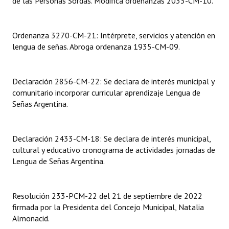
de las Personas Sordas. Modifica ordenanzas 2033-CM-10.
INSTITUCIONAL
Antiguos Pobladores
Ordenanza 3270-CM-21: Intérprete, servicios y atención en
lengua de señas. Abroga ordenanza 1935-CM-09.
Noticias Destacadas
Registros y Distinciones
Declaración 2856-CM-22: Se declara de interés municipal y
comunitario incorporar curricular aprendizaje Lengua de
Datos Históricos
Señas Argentina.
Premio al Mérito - Registro
Audiencias Públicas - Registro
Declaración 2433-CM-18: Se declara de interés municipal,
cultural y educativo cronograma de actividades jornadas de
Mujeres que Dejaron Huellas - Registro
Lengua de Señas Argentina.
Periodistas Decanos - Registro
Resolución 233-PCM-22 del 21 de septiembre de 2022
Ciudadano Ilustre - Registro
firmada por la Presidenta del Concejo Municipal, Natalia
Almonacid.
Banca del Vecino - Registro