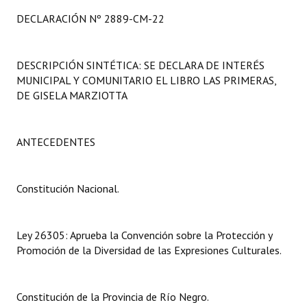
Programas
DECLARACIÓN Nº 2889-CM-22
LEGISLACIÓN
DESCRIPCIÓN SINTÉTICA: SE DECLARA DE INTERÉS
Constitución Nacional
MUNICIPAL Y COMUNITARIO EL LIBRO LAS PRIMERAS,
DE GISELA MARZIOTTA
Constitución Provincial
Carta Orgánica 2007
ANTECEDENTES
Reglamento Interno
Constitución Nacional.
Digesto
Organigrama
Ley 26305: Aprueba la Convención sobre la Protección y
DOCUMENTOS
Promoción de la Diversidad de las Expresiones Culturales.
Informes de Gestión
Constitución de la Provincia de Río Negro.
Proyectos Presentados