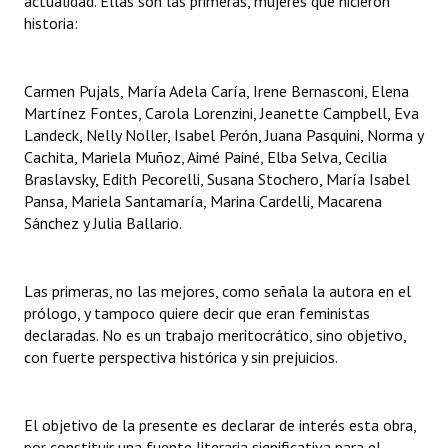
actualidad. Ellas son las primeras, mujeres que hicieron
historia:
Carmen Pujals, María Adela Caría, Irene Bernasconi, Elena
Martínez Fontes, Carola Lorenzini, Jeanette Campbell, Eva
Landeck, Nelly Noller, Isabel Perón, Juana Pasquini, Norma y
Cachita, Mariela Muñoz, Aimé Painé, Elba Selva, Cecilia
Braslavsky, Edith Pecorelli, Susana Stochero, María Isabel
Pansa, Mariela Santamaría, Marina Cardelli, Macarena
Sánchez y Julia Ballario.
Las primeras, no las mejores, como señala la autora en el
prólogo, y tampoco quiere decir que eran feministas
declaradas. No es un trabajo meritocrático, sino objetivo,
con fuerte perspectiva histórica y sin prejuicios.
El objetivo de la presente es declarar de interés esta obra,
por constituir una fuente literaria significativa para el