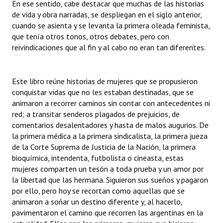
En ese sentido, cabe destacar que muchas de las historias
Huéspedes de Honor - Registro
de vida y obra narradas, se despliegan en el siglo anterior,
cuando se asienta y se levanta la primera oleada feminista,
Antiguos Pobladores - Registro
que tenía otros tonos, otros debates, pero con
reivindicaciones que al fin y al cabo no eran tan diferentes.
Reconocimientos - Registro
Bariloche, Municipio intercultural
Este libro reúne historias de mujeres que se propusieron
Entrega de distinciones
conquistar vidas que no les estaban destinadas, que se
animaron a recorrer caminos sin contar con antecedentes ni
REFORMA DE LA CARTA ORGÁNICA
red; a transitar senderos plagados de prejuicios, de
comentarios desalentadores y hasta de malos augurios. De
la primera médica a la primera sindicalista, la primera jueza
de la Corte Suprema de Justicia de la Nación, la primera
bioquímica, intendenta, futbolista o cineasta, estas
mujeres comparten un tesón a toda prueba y un amor por
la libertad que las hermana. Siguieron sus sueños y pagaron
por ello, pero hoy se recortan como aquellas que se
animaron a soñar un destino diferente y, al hacerlo,
pavimentaron el camino que recorren las argentinas en la