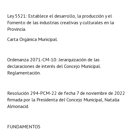
Dictámenes Asesoría Letrada
Ley 5521: Establece el desarrollo, la producción y el
fomento de las industrias creativas y culturales en la
Actas de Sesión
Provincia.
Informes de Unidad Coordinadora
Carta Orgánica Municipal.
Ejecución Presupuestaria
Ordenanza 2071-CM-10: Jerarquización de las
Actas de Audiencias Públicas
declaraciones de interés del Concejo Municipal.
Reglamentación.
NORMATIVA
Comunicaciones
Resolución 294-PCM-22 de fecha 7 de noviembre de 2022
firmada por la Presidenta del Concejo Municipal, Natalia
Declaraciones
Almonacid.
Resoluciones
Resoluciones de Presidencia
FUNDAMENTOS