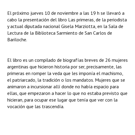
INSTITUCIONAL
El próximo jueves 10 de noviembre a las 19 h se llevaró a
Antiguos Pobladores
cabo la presentación del libro Las primeras, de la periodista
y actual diputada nacional Gisela Marziotta, en la Sala de
Noticias Destacadas
Lectura de la Biblioteca Sarmiento de San Carlos de
Bariloche.
Registros y Distinciones
Datos Históricos
El libro es un compilado de biografías breves de 26 mujeres
argentinas que hicieron historia por ser, precisamente, las
Premio al Mérito - Registro
primeras en romper la veda que les imponía el machismo,
Audiencias Públicas - Registro
el patriarcado, la tradición o los mandatos. Mujeres que se
animaron a incursionar allí donde no había espacio para
Mujeres que Dejaron Huellas - Registro
ellas, que empezaron a hacer lo que no estaba previsto que
hicieran, para ocupar ese lugar que tenía que ver con la
Periodistas Decanos - Registro
vocación que las trascendía.
Ciudadano Ilustre - Registro
Banca del Vecino - Registro