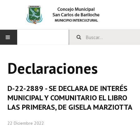
INICIO
Declaraciones
CONCEJO
Bloques Políticos
D-22-2889 - SE DECLARA DE INTERÉS
Integrantes del Concejo
MUNICIPAL Y COMUNITARIO EL LIBRO
LAS PRIMERAS, DE GISELA MARZIOTTA
Comisiones Permanentes
Comisiones Especiales
22 Diciembre 2022
Concejales Mandato Cumplido