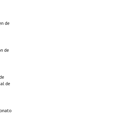
en de
ón de
 de
nal de
eonato