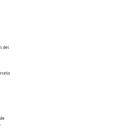
l del
rcelo
 de
o