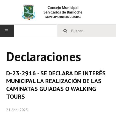
INICIO
Declaraciones
CONCEJO
Bloques Políticos
D-23-2916 - SE DECLARA DE INTERÉS
Integrantes del Concejo
MUNICIPAL LA REALIZACIÓN DE LAS
CAMINATAS GUIADAS O WALKING
Comisiones Permanentes
TOURS
Comisiones Especiales
21 Abril 2023
Concejales Mandato Cumplido