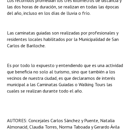
Los recorridos promedian los tres kilómetros de distancia y
Huéspedes de Honor - Registro
las dos horas de duración, se realizan en todas las épocas
del año, incluso en los días de lluvia o frío.
Antiguos Pobladores - Registro
Reconocimientos - Registro
Las caminatas guiadas son realizadas por profesionales y
residentes locales habilitados por la Municipalidad de San
Bariloche, Municipio intercultural
Carlos de Bariloche.
Entrega de distinciones
Es por todo lo expuesto y entendiendo que es una actividad
REFORMA DE LA CARTA ORGÁNICA
que beneficia no solo al turismo, sino que también a los
vecinos de nuestra ciudad, es que declaramos de interés
municipal a las Caminatas Guiadas o Walking Tours las
cuales se realizan durante todo el año.
AUTORES: Concejales Carlos Sánchez y Puente, Natalia
Almonacid, Claudia Torres, Norma Taboada y Gerardo Ávila