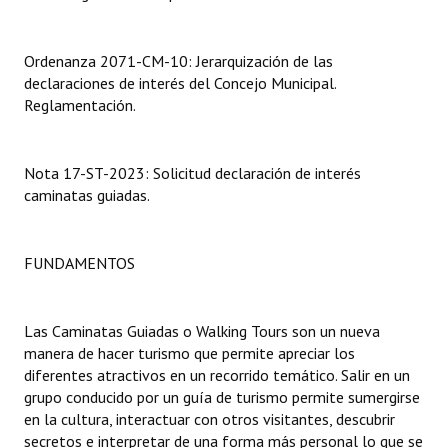
Dictámenes Asesoría Letrada
Ordenanza 2071-CM-10: Jerarquización de las
Actas de Sesión
declaraciones de interés del Concejo Municipal.
Reglamentación.
Informes de Unidad Coordinadora
Ejecución Presupuestaria
Nota 17-ST-2023: Solicitud declaración de interés
caminatas guiadas.
Actas de Audiencias Públicas
NORMATIVA
FUNDAMENTOS
Comunicaciones
Las Caminatas Guiadas o Walking Tours son un nueva
Declaraciones
manera de hacer turismo que permite apreciar los
diferentes atractivos en un recorrido temático. Salir en un
Resoluciones
grupo conducido por un guía de turismo permite sumergirse
Resoluciones de Presidencia
en la cultura, interactuar con otros visitantes, descubrir
secretos e interpretar de una forma más personal lo que se