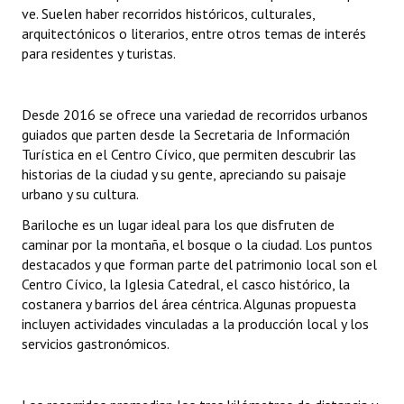
INSTITUCIONAL
ve. Suelen haber recorridos históricos, culturales,
arquitectónicos o literarios, entre otros temas de interés
para residentes y turistas.
Antiguos Pobladores
Noticias Destacadas
Desde 2016 se ofrece una variedad de recorridos urbanos
Registros y Distinciones
guiados que parten desde la Secretaria de Información
Turística en el Centro Cívico, que permiten descubrir las
Datos Históricos
historias de la ciudad y su gente, apreciando su paisaje
urbano y su cultura.
Premio al Mérito - Registro
Bariloche es un lugar ideal para los que disfruten de
Audiencias Públicas - Registro
caminar por la montaña, el bosque o la ciudad. Los puntos
destacados y que forman parte del patrimonio local son el
Mujeres que Dejaron Huellas - Registro
Centro Cívico, la Iglesia Catedral, el casco histórico, la
costanera y barrios del área céntrica. Algunas propuesta
Periodistas Decanos - Registro
incluyen actividades vinculadas a la producción local y los
servicios gastronómicos.
Ciudadano Ilustre - Registro
Banca del Vecino - Registro