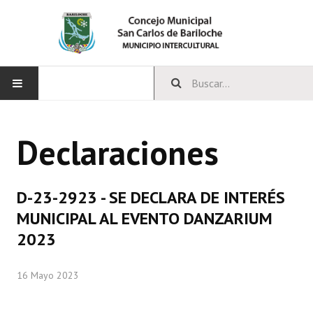
INICIO
Declaraciones
CONCEJO
Bloques Políticos
D-23-2923 - SE DECLARA DE INTERÉS
Integrantes del Concejo
MUNICIPAL AL EVENTO DANZARIUM
2023
Comisiones Permanentes
Comisiones Especiales
16 Mayo 2023
Concejales Mandato Cumplido