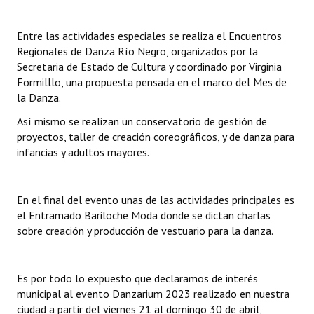
INSTITUCIONAL
Entre las actividades especiales se realiza el Encuentros
Antiguos Pobladores
Regionales de Danza Río Negro, organizados por la
Secretaria de Estado de Cultura y coordinado por Virginia
Noticias Destacadas
Formilllo, una propuesta pensada en el marco del Mes de
la Danza.
Registros y Distinciones
Así mismo se realizan un conservatorio de gestión de
Datos Históricos
proyectos, taller de creación coreográficos, y de danza para
infancias y adultos mayores.
Premio al Mérito - Registro
Audiencias Públicas - Registro
En el final del evento unas de las actividades principales es
Mujeres que Dejaron Huellas - Registro
el Entramado Bariloche Moda donde se dictan charlas
sobre creación y producción de vestuario para la danza.
Periodistas Decanos - Registro
Ciudadano Ilustre - Registro
Es por todo lo expuesto que declaramos de interés
municipal al evento Danzarium 2023 realizado en nuestra
Banca del Vecino - Registro
ciudad a partir del viernes 21 al domingo 30 de abril,