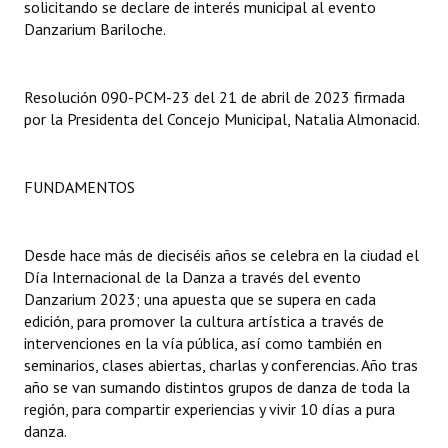
solicitando se declare de interés municipal al evento
Danzarium Bariloche.
Dictámenes Asesoría Letrada
Actas de Sesión
Resolución 090-PCM-23 del 21 de abril de 2023 firmada
por la Presidenta del Concejo Municipal, Natalia Almonacid.
Informes de Unidad Coordinadora
Ejecución Presupuestaria
FUNDAMENTOS
Actas de Audiencias Públicas
NORMATIVA
Desde hace más de dieciséis años se celebra en la ciudad el
Día Internacional de la Danza a través del evento
Comunicaciones
Danzarium 2023; una apuesta que se supera en cada
edición, para promover la cultura artística a través de
Declaraciones
intervenciones en la vía pública, así como también en
seminarios, clases abiertas, charlas y conferencias. Año tras
Resoluciones
año se van sumando distintos grupos de danza de toda la
región, para compartir experiencias y vivir 10 días a pura
Resoluciones de Presidencia
danza.