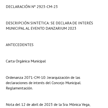
Programas
DECLARACIÓN Nº 2923-CM-23
LEGISLACIÓN
DESCRIPCIÓN SINTÉTICA: SE DECLARA DE INTERÉS
Constitución Nacional
MUNICIPAL AL EVENTO DANZARIUM 2023
Constitución Provincial
ANTECEDENTES
Carta Orgánica 2007
Reglamento Interno
Carta Orgánica Municipal
Digesto
Organigrama
Ordenanza 2071-CM-10: Jerarquización de las
declaraciones de interés del Concejo Municipal.
DOCUMENTOS
Reglamentación.
Informes de Gestión
Nota del 12 de abril de 2023 de la Sra. Mónica Vega,
Proyectos Presentados