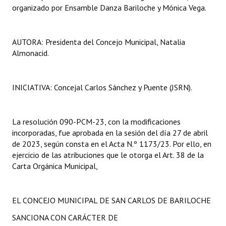
organizado por Ensamble Danza Bariloche y Mónica Vega.
Huéspedes de Honor - Registro
Antiguos Pobladores - Registro
AUTORA: Presidenta del Concejo Municipal, Natalia
Reconocimientos - Registro
Almonacid.
Bariloche, Municipio intercultural
INICIATIVA: Concejal Carlos Sánchez y Puente (JSRN).
Entrega de distinciones
REFORMA DE LA CARTA ORGÁNICA
La resolución 090-PCM-23, con la modificaciones
incorporadas, fue aprobada en la sesión del día 27 de abril
de 2023, según consta en el Acta N.º 1173/23. Por ello, en
ejercicio de las atribuciones que le otorga el Art. 38 de la
Carta Orgánica Municipal,
EL CONCEJO MUNICIPAL DE SAN CARLOS DE BARILOCHE
SANCIONA CON CARÁCTER DE