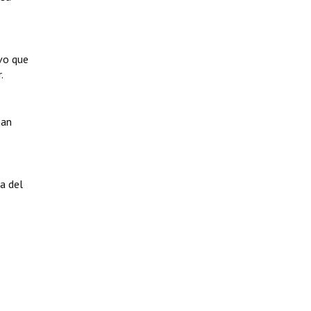
ivo que
.
man
a del