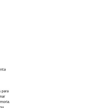
enta
s para
mar
moria.
 su