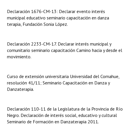
INSTITUCIONAL
Declaración 1676-CM-13: Declarar evento interés
Antiguos Pobladores
municipal educativo seminario capacitación en danza
terapia, Fundación Sonia López.
Noticias Destacadas
Registros y Distinciones
Declaración 2233-CM-17. Declarar interés municipal y
comunitario seminario capacitación Camino hacia y desde el
Datos Históricos
movimiento.
Premio al Mérito - Registro
Curso de extensión universitaria Universidad del Comahue,
Audiencias Públicas - Registro
resolución 41/11; Seminario Capacitación en Danza y
Mujeres que Dejaron Huellas - Registro
Danzaterapia.
Periodistas Decanos - Registro
Declaración 110-11 de la Legislatura de la Provincia de Río
Ciudadano Ilustre - Registro
Negro. Declaración de interés social, educativo y cultural
Seminario de Formación en Danzaterapia 2011.
Banca del Vecino - Registro