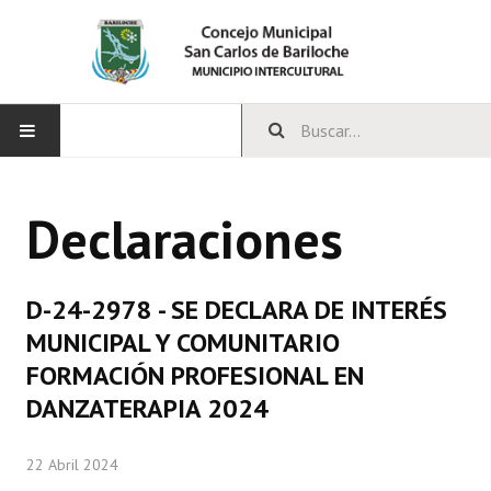
INICIO
Declaraciones
CONCEJO
Bloques Políticos
D-24-2978 - SE DECLARA DE INTERÉS
Integrantes del Concejo
MUNICIPAL Y COMUNITARIO
FORMACIÓN PROFESIONAL EN
Comisiones Permanentes
DANZATERAPIA 2024
Comisiones Especiales
22 Abril 2024
Concejales Mandato Cumplido