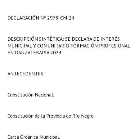
Programas
DECLARACIÓN Nº 2978-CM-24
LEGISLACIÓN
Constitución Nacional
DESCRIPCIÓN SINTÉTICA: SE DECLARA DE INTERÉS
MUNICIPAL Y COMUNITARIO FORMACIÓN PROFESIONAL
Constitución Provincial
EN DANZATERAPIA 2024
Carta Orgánica 2007
Reglamento Interno
ANTECEDENTES
Digesto
Constitución Nacional.
Organigrama
DOCUMENTOS
Constitución de la Provincia de Río Negro.
Informes de Gestión
Carta Orgánica Municipal.
Proyectos Presentados