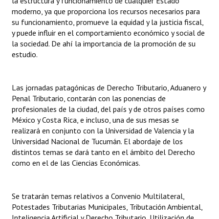
la estructura y funcionamiento de cualquier Estado
INSTITUCIONAL
moderno, ya que proporciona los recursos necesarios para
su funcionamiento, promueve la equidad y la justicia fiscal,
Antiguos Pobladores
y puede influir en el comportamiento económico y social de
la sociedad. De ahí la importancia de la promoción de su
Noticias Destacadas
estudio.
Registros y Distinciones
Las jornadas patagónicas de Derecho Tributario, Aduanero y
Datos Históricos
Penal Tributario, contarán con las ponencias de
profesionales de la ciudad, del país y de otros países como
Premio al Mérito - Registro
México y Costa Rica, e incluso, una de sus mesas se
Audiencias Públicas - Registro
realizará en conjunto con la Universidad de Valencia y la
Universidad Nacional de Tucumán. El abordaje de los
Mujeres que Dejaron Huellas - Registro
distintos temas se dará tanto en el ámbito del Derecho
como en el de las Ciencias Económicas.
Periodistas Decanos - Registro
Ciudadano Ilustre - Registro
Se tratarán temas relativos a Convenio Multilateral,
Potestades Tributarias Municipales, Tributación Ambiental,
Banca del Vecino - Registro
Inteligencia Artificial y Derecho Tributario, Utilización de