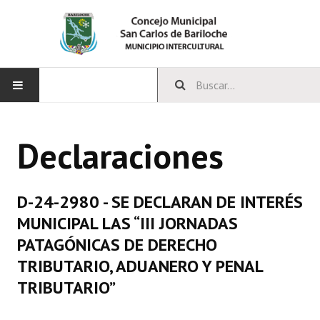
INICIO
Declaraciones
CONCEJO
Bloques Políticos
D-24-2980 - SE DECLARAN DE INTERÉS
Integrantes del Concejo
MUNICIPAL LAS “III JORNADAS
PATAGÓNICAS DE DERECHO
Comisiones Permanentes
TRIBUTARIO, ADUANERO Y PENAL
Comisiones Especiales
TRIBUTARIO”
Concejales Mandato Cumplido