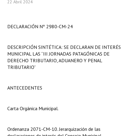
22 Abril 2024
Programas
LEGISLACIÓN
DECLARACIÓN Nº 2980-CM-24
Constitución Nacional
Constitución Provincial
DESCRIPCIÓN SINTÉTICA: SE DECLARAN DE INTERÉS
MUNICIPAL LAS “III JORNADAS PATAGÓNICAS DE
Carta Orgánica 2007
DERECHO TRIBUTARIO, ADUANERO Y PENAL
TRIBUTARIO”
Reglamento Interno
Digesto
ANTECEDENTES
Organigrama
Carta Orgánica Municipal.
DOCUMENTOS
Informes de Gestión
Ordenanza 2071-CM-10. Jerarquización de las
declaraciones de interés del Concejo Municipal.
Proyectos Presentados