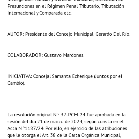
Presunciones en el Régimen Penal Tributario, Tributación
Huéspedes de Honor - Registro
Internacional y Comparada etc.
Antiguos Pobladores - Registro
Reconocimientos - Registro
AUTOR: Presidente del Concejo Municipal, Gerardo Del Río.
Bariloche, Municipio intercultural
COLABORADOR: Gustavo Mardones.
Entrega de distinciones
REFORMA DE LA CARTA ORGÁNICA
INICIATIVA: Concejal Samanta Echenique (Juntos por el
Cambio).
La resolución original N.º 37-PCM-24 fue aprobada en la
sesión del día 21 de marzo de 2024, según consta en el
Acta N.º1187/24. Por ello, en ejercicio de las atribuciones
que le otorga el Art. 38 de la Carta Orgánica Municipal,