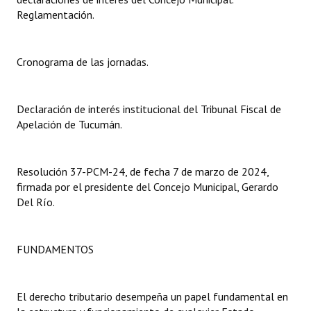
Reglamentación.
Dictámenes Asesoría Letrada
Actas de Sesión
Cronograma de las jornadas.
Informes de Unidad Coordinadora
Declaración de interés institucional del Tribunal Fiscal de
Ejecución Presupuestaria
Apelación de Tucumán.
Actas de Audiencias Públicas
Resolución 37-PCM-24, de fecha 7 de marzo de 2024,
NORMATIVA
firmada por el presidente del Concejo Municipal, Gerardo
Del Río.
Comunicaciones
Declaraciones
FUNDAMENTOS
Resoluciones
Resoluciones de Presidencia
El derecho tributario desempeña un papel fundamental en