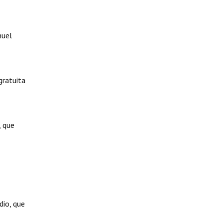
huel
gratuita
, que
dio, que