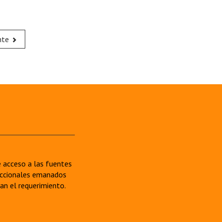
nte
re acceso a las fuentes
sdiccionales emanados
van el requerimiento.