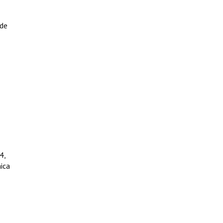
 de
4,
nica