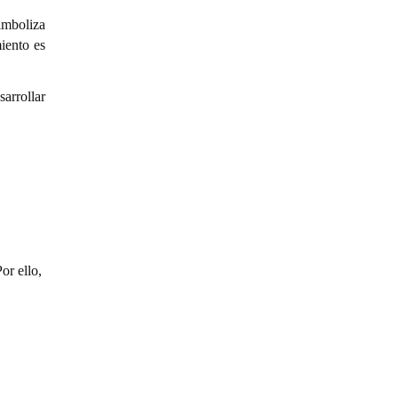
imboliza
iento es
sarrollar
or ello,