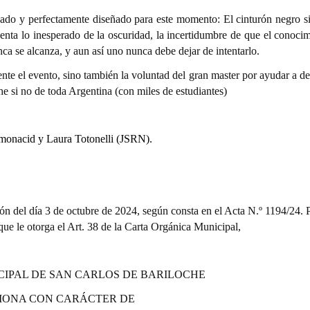
nado y perfectamente diseñado para este momento: El cinturón negro s
nta lo inesperado de la oscuridad, la incertidumbre de que el conocim
nca se alcanza, y aun así uno nunca debe dejar de intentarlo.
nte el evento, sino también la voluntad del gran master por ayudar a de
he si no de toda Argentina (con miles de estudiantes)
lmonacid y Laura Totonelli (JSRN).
ón del día 3 de octubre de 2024, según consta en el Acta N.º 1194/24. P
 que le otorga el Art. 38 de la Carta Orgánica Municipal,
CIPAL DE SAN CARLOS DE BARILOCHE
IONA CON CARÁCTER DE