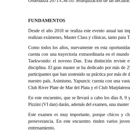
Ordenanza 2071-CM-10: Jerarquización de las declarac
FUNDAMENTOS
Desde el año 2018 se realiza este evento anual tan im
realizan exámenes, Master Class y clínicas, tanto para 
Como todos los años, nuevamente en esta oportunidad
cuenta con una trayectoria extraordinaria en el mund
Taekwondo: el noveno Dan. Esta distinción reviste es
disciplina. El gran master se ha dedicado por más de 
participantes que han sostenido su práctica por más de 
nuestro país. Asimismo, Yapuncic cuenta con una vasta
Club River Plate de Mar del Plata y el Club Marplatens
En este encuentro, que se llevará a cabo los días 8, 
Pizzini (VI dan) darán, además del examen, una master 
Este examen es muy importante, porque chicos y chi
perseverancia. En este encuentro rinden varios juve
entrenamiento.