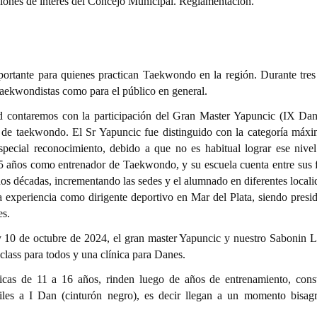
iones de interés del Concejo Municipal. Reglamentación.
portante para quienes practican Taekwondo en la región. Durante tres 
Taekwondistas como para el público en general.
 contaremos con la participación del Gran Master Yapuncic (IX Dan
o de taekwondo. El Sr Yapuncic fue distinguido con la categoría máxi
pecial reconocimiento, debido a que no es habitual lograr ese nivel
25 años como entrenador de Taekwondo, y su escuela cuenta entre sus f
dos décadas, incrementando las sedes y el alumnado en diferentes local
 experiencia como dirigente deportivo en Mar del Plata, siendo presid
es.
9 y 10 de octubre de 2024, el gran master Yapuncic y nuestro Sabonin 
class para todos y una clínica para Danes.
cas de 11 a 16 años, rinden luego de años de entrenamiento, cons
niles a I Dan (cinturón negro), es decir llegan a un momento bisag