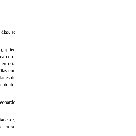
días, se
), quien
ma en el
 en esta
ilas con
idades de
ente del
Leonardo
tancia y
ra en su