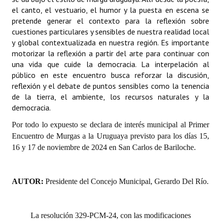
INSTITUCIONAL
el canto, el vestuario, el humor y la puesta en escena se
pretende generar el contexto para la reflexión sobre
Antiguos Pobladores
cuestiones particulares y sensibles de nuestra realidad local
y global contextualizada en nuestra región. Es importante
Noticias Destacadas
motorizar la reflexión a partir del arte para continuar con
una vida que cuide la democracia. La interpelación al
Registros y Distinciones
público en este encuentro busca reforzar la discusión,
reflexión y el debate de puntos sensibles como la tenencia
Datos Históricos
de la tierra, el ambiente, los recursos naturales y la
democracia.
Premio al Mérito - Registro
Por todo lo expuesto se declara de interés municipal al Primer
Audiencias Públicas - Registro
Encuentro de Murgas a la Uruguaya previsto para los días 15,
16 y 17 de noviembre de 2024 en San Carlos de Bariloche.
Mujeres que Dejaron Huellas - Registro
Periodistas Decanos - Registro
AUTOR:
Presidente del Concejo Municipal, Gerardo Del Río.
Ciudadano Ilustre - Registro
Banca del Vecino - Registro
La resolución 329-PCM-24, con las modificaciones