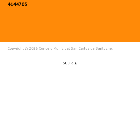
4144703
Copyright © 2026 Concejo Municipal San Carlos de Bariloche.
SUBIR ▲