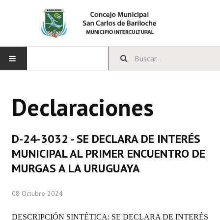
INICIO
Declaraciones
CONCEJO
Bloques Políticos
D-24-3032 - SE DECLARA DE INTERÉS
Integrantes del Concejo
MUNICIPAL AL PRIMER ENCUENTRO DE
MURGAS A LA URUGUAYA
Comisiones Permanentes
Comisiones Especiales
08 Octubre 2024
Concejales Mandato Cumplido
DESCRIPCIÓN SINTÉTICA: SE DECLARA DE INTERÉS