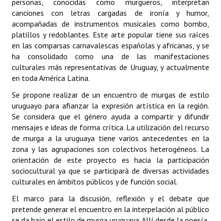
personas, conocidas como murgueros, interpretan
canciones con letras cargadas de ironía y humor,
Dictámenes Asesoría Letrada
acompañadas de instrumentos musicales como bombo,
platillos y redoblantes. Este arte popular tiene sus raíces
Actas de Sesión
en las comparsas carnavalescas españolas y africanas, y se
ha consolidado como una de las manifestaciones
Informes de Unidad Coordinadora
culturales más representativas de Uruguay, y actualmente
en toda América Latina.
Ejecución Presupuestaria
Se propone realizar de un encuentro de murgas de estilo
Actas de Audiencias Públicas
uruguayo para afianzar la expresión artística en la región.
Se considera que el género ayuda a compartir y difundir
NORMATIVA
mensajes e ideas de forma crítica. La utilización del recurso
de murga a la uruguaya tiene varios antecedentes en la
Comunicaciones
zona y las agrupaciones son colectivos heterogéneos. La
orientación de este proyecto es hacia la participación
Declaraciones
sociocultural ya que se participará de diversas actividades
culturales en ámbitos públicos y de función social.
Resoluciones
El marco para la discusión, reflexión y el debate que
Resoluciones de Presidencia
pretende generar el encuentro en la interpelación al público
se da bajo el estilo de murga uruguaya. Allí desde la poesía,