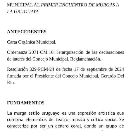
MUNICIPAL AL
PRIMER ENCUENTRO DE MURGAS A
Programas
LA URUGUAYA
LEGISLACIÓN
ANTECEDENTES
Constitución Nacional
Carta Orgánica Municipal.
Constitución Provincial
Ordenanza 2071-CM-10: Jerarquización de las declaraciones
Carta Orgánica 2007
de interés del Concejo Municipal. Reglamentación.
Reglamento Interno
Resolución 329-PCM-24 de fecha 17 de septiembre de 2024
firmada por el Presidente del Concejo Municipal, Gerardo Del
Digesto
Río.
Organigrama
FUNDAMENTOS
DOCUMENTOS
La murga estilo uruguayo es una expresión artística que
Informes de Gestión
combina elementos de teatro, música y crítica social. Se
caracteriza por ser un género coral, donde un grupo de
Proyectos Presentados