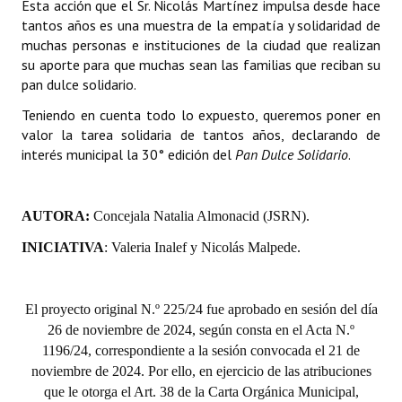
Esta acción que el Sr. Nicolás Martínez impulsa desde hace
INSTITUCIONAL
tantos años es una muestra de la empatía y solidaridad de
muchas personas e instituciones de la ciudad que realizan
Antiguos Pobladores
su aporte para que muchas sean las familias que reciban su
pan dulce solidario.
Noticias Destacadas
Teniendo en cuenta todo lo expuesto, queremos poner en
Registros y Distinciones
valor la tarea solidaria de tantos años, declarando de
interés municipal la 30° edición del
Pan Dulce Solidario
.
Datos Históricos
Premio al Mérito - Registro
AUTORA:
Concejala Natalia Almonacid (JSRN).
Audiencias Públicas - Registro
INICIATIVA
: Valeria Inalef y Nicolás Malpede.
Mujeres que Dejaron Huellas - Registro
El proyecto original N.º 225/24 fue aprobado en sesión del día
Periodistas Decanos - Registro
26 de noviembre de 2024, según consta en el Acta N.º
Ciudadano Ilustre - Registro
1196/24, correspondiente a la sesión convocada el 21 de
noviembre de 2024. Por ello, en ejercicio de las atribuciones
Banca del Vecino - Registro
que le otorga el Art. 38 de la Carta Orgánica Municipal,