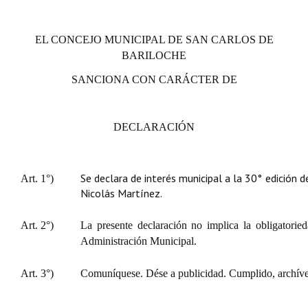
Huéspedes de Honor - Registro
EL CONCEJO MUNICIPAL DE SAN CARLOS DE
Antiguos Pobladores - Registro
BARILOCHE
Reconocimientos - Registro
SANCIONA CON CARÁCTER DE
Bariloche, Municipio intercultural
Entrega de distinciones
DECLARACIÓN
REFORMA DE LA CARTA ORGÁNICA
Se declara de interés municipal a la 30° edición d
Art. 1°)
Nicolás Martínez.
Art. 2°)
La presente declaración no implica la obligatorie
Administración Municipal.
Art. 3°)
Comuníquese. Dése a publicidad. Cumplido, archíve