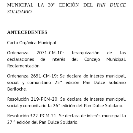
MUNICIPAL LA 30° EDICIÓN DEL
PAN DULCE
Programas
SOLIDARIO
LEGISLACIÓN
ANTECEDENTES
Constitución Nacional
Carta Orgánica Municipal.
Constitución Provincial
Ordenanza 2071-CM-10: Jerarquización de las
Carta Orgánica 2007
declaraciones de interés del Concejo Municipal.
Reglamentación.
Reglamento Interno
Ordenanza 2651-CM-19: Se declara de interés municipal,
Digesto
social y comunitario 25° edición Pan Dulce Solidario
Bariloche.
Organigrama
Resolución 219-PCM-20: Se declara de interés municipal,
social y comunitario la 26° edición del Pan Dulce Solidario.
DOCUMENTOS
Resolución 322-PCM-21: Se declara de interés municipal la
Informes de Gestión
27 º edición del Pan Dulce Solidario.
Proyectos Presentados