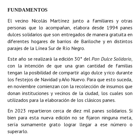
FUNDAMENTOS
Dictámenes Asesoría Letrada
El vecino Nicolás Martínez junto a familiares y otras
Actas de Sesión
personas que lo acompañan, elabora desde 1994 panes
dulces solidarios que son entregados de manera gratuita en
Informes de Unidad Coordinadora
diferentes hogares de barrios de Bariloche y en distintos
parajes de la Línea Sur de Río Negro.
Ejecución Presupuestaria
Este año se realizará la edición 30° del
Pan Dulce Solidario
,
Actas de Audiencias Públicas
con la intención de que una gran cantidad de familias
tengan la posibilidad de compartir algo dulce y rico durante
NORMATIVA
los festejos de Navidad y Año Nuevo. Para que esto suceda,
en noviembre comienzan con la recolección de insumos que
Comunicaciones
donan instituciones y vecinos de la ciudad, los cuales son
utilizados para la elaboración de los clásicos panes.
Declaraciones
En 2023 repartieron cerca de diez mil panes solidarios. Si
bien para esta nueva edición no se fijaron ninguna meta,
Resoluciones
sería sumamente grato lograr llegar a ese número o
Resoluciones de Presidencia
superarlo.