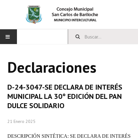
INICIO
Declaraciones
CONCEJO
Bloques Políticos
D-24-3047-SE DECLARA DE INTERÉS
Integrantes del Concejo
MUNICIPAL LA 30° EDICIÓN DEL PAN
DULCE SOLIDARIO
Comisiones Permanentes
Comisiones Especiales
21 Enero 2025
Concejales Mandato Cumplido
DESCRIPCIÓN SINTÉTICA: SE DECLARA DE INTERÉS