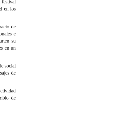
festival
d en los
pacio de
onales e
arten su
res en un
de social
isajes de
actividad
ambio de