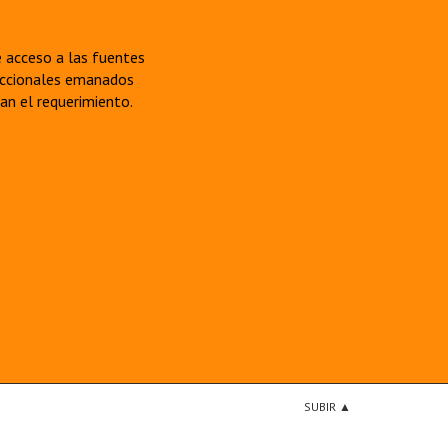
re acceso a las fuentes
sdiccionales emanados
van el requerimiento.
SUBIR ▲