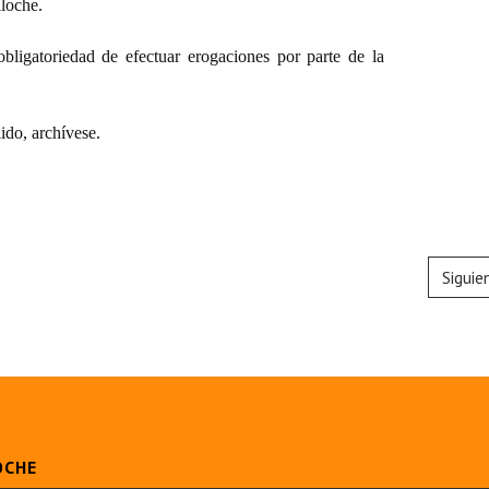
loche.
obligatoriedad de efectuar erogaciones por parte de la
do, archívese.
Siguie
OCHE