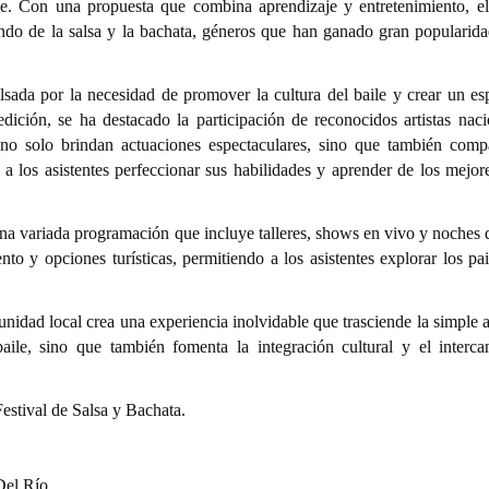
e. Con una propuesta que combina aprendizaje y entretenimiento, el 
ndo de la salsa y la bachata, géneros que han ganado gran popularida
ulsada por la necesidad de promover la cultura del baile y crear un es
dición, se ha destacado la participación de reconocidos artistas naci
no solo brindan actuaciones espectaculares, sino que también comp
en a los asistentes perfeccionar sus habilidades y aprender de los mejo
 una variada programación que incluye talleres, shows en vivo y noches 
to y opciones turísticas, permitiendo a los asistentes explorar los pa
nidad local crea una experiencia inolvidable que trasciende la simple 
 baile, sino que también fomenta la integración cultural y el interc
Festival de Salsa y Bachata.
Del Río.