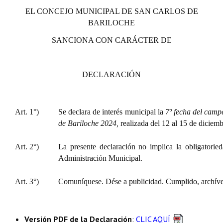
Huéspedes de Honor - Registro
EL CONCEJO MUNICIPAL DE SAN CARLOS DE
BARILOCHE
Antiguos Pobladores - Registro
SANCIONA CON CARÁCTER DE
Reconocimientos - Registro
Bariloche, Municipio intercultural
DECLARACIÓN
Entrega de distinciones
Art. 1°)
Se declara de interés municipal la
7º fecha del camp
REFORMA DE LA CARTA ORGÁNICA
de Bariloche 2024,
realizada del 12 al 15 de diciemb
Art. 2°)
La presente declaración no implica la obligatorie
Administración Municipal.
Art. 3°)
Comuníquese. Dése a publicidad. Cumplido, archíve
Versión PDF de la Declaración
:
CLIC AQUÍ