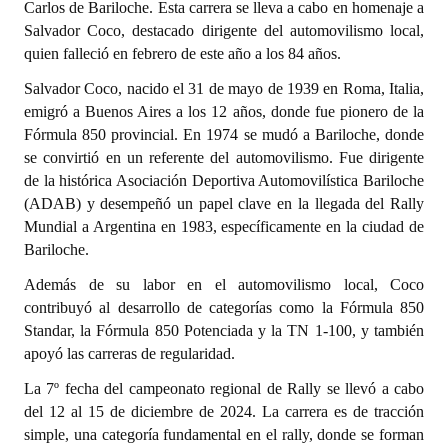
Carlos de Bariloche. Esta carrera se lleva a cabo en homenaje a
Salvador Coco, destacado dirigente del automovilismo local,
Dictámenes Asesoría Letrada
quien falleció en febrero de este año a los 84 años.
Actas de Sesión
Salvador Coco, nacido el 31 de mayo de 1939 en Roma, Italia,
emigró a Buenos Aires a los 12 años, donde fue pionero de la
Informes de Unidad Coordinadora
Fórmula 850 provincial. En 1974 se mudó a Bariloche, donde
se convirtió en un referente del automovilismo. Fue dirigente
Ejecución Presupuestaria
de la histórica Asociación Deportiva Automovilística Bariloche
(ADAB) y desempeñó un papel clave en la llegada del Rally
Actas de Audiencias Públicas
Mundial a Argentina en 1983, específicamente en la ciudad de
NORMATIVA
Bariloche.
Además de su labor en el automovilismo local, Coco
Comunicaciones
contribuyó al desarrollo de categorías como la Fórmula 850
Standar, la Fórmula 850 Potenciada y la TN 1-100, y también
Declaraciones
apoyó las carreras de regularidad.
Resoluciones
La 7º fecha del campeonato regional de Rally se llevó a cabo
del 12 al 15 de diciembre de 2024. La carrera es de tracción
Resoluciones de Presidencia
simple, una categoría fundamental en el rally, donde se forman