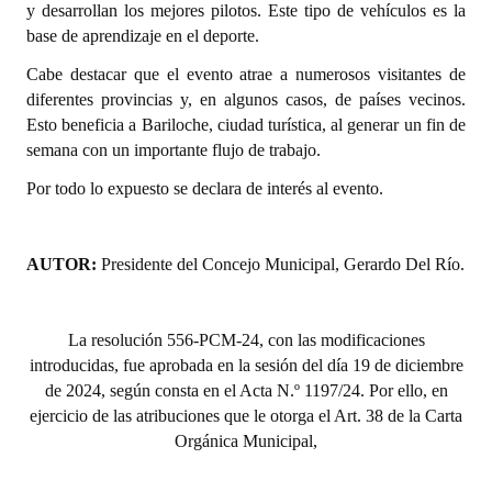
y desarrollan los mejores pilotos. Este tipo de vehículos es la
INSTITUCIONAL
base de aprendizaje en el deporte.
Antiguos Pobladores
Cabe destacar que el evento atrae a numerosos visitantes de
diferentes provincias y, en algunos casos, de países vecinos.
Noticias Destacadas
Esto beneficia a Bariloche, ciudad turística, al generar un fin de
semana con un importante flujo de trabajo.
Registros y Distinciones
Por todo lo expuesto se declara de interés al evento.
Datos Históricos
Premio al Mérito - Registro
AUTOR:
Presidente del Concejo Municipal, Gerardo Del Río.
Audiencias Públicas - Registro
Mujeres que Dejaron Huellas - Registro
La resolución 556-PCM-24, con las modificaciones
introducidas, fue aprobada en la sesión del día 19 de diciembre
Periodistas Decanos - Registro
de 2024, según consta en el Acta N.º 1197/24. Por ello, en
ejercicio de las atribuciones que le otorga el Art. 38 de la Carta
Ciudadano Ilustre - Registro
Orgánica Municipal,
Banca del Vecino - Registro