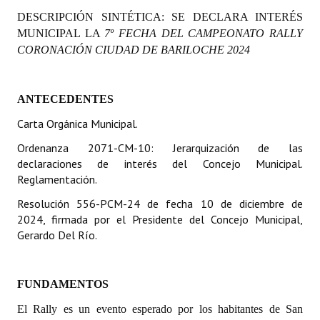
Programas
DESCRIPCIÓN SINTÉTICA: SE DECLARA INTERÉS
MUNICIPAL LA
7º FECHA DEL CAMPEONATO RALLY
LEGISLACIÓN
CORONACIÓN CIUDAD DE BARILOCHE 2024
Constitución Nacional
ANTECEDENTES
Constitución Provincial
Carta Orgánica Municipal.
Carta Orgánica 2007
Ordenanza 2071-CM-10: Jerarquización de las
declaraciones de interés del Concejo Municipal.
Reglamento Interno
Reglamentación.
Digesto
Resolución 556-PCM-24 de fecha 10 de diciembre de
2024, firmada por el Presidente del Concejo Municipal,
Organigrama
Gerardo Del Río.
DOCUMENTOS
FUNDAMENTOS
Informes de Gestión
El Rally es un evento esperado por los habitantes de San
Proyectos Presentados