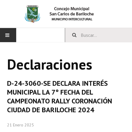
INICIO
Declaraciones
CONCEJO
Bloques Políticos
D-24-3060-SE DECLARA INTERÉS
Integrantes del Concejo
MUNICIPAL LA 7º FECHA DEL
CAMPEONATO RALLY CORONACIÓN
Comisiones Permanentes
CIUDAD DE BARILOCHE 2024
Comisiones Especiales
21 Enero 2025
Concejales Mandato Cumplido