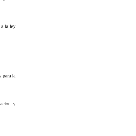
a la ley
 para la
cación y