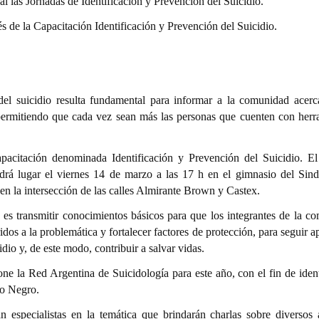
 las Jornadas de Identificación y Prevención del Suicidio.
 de la Capacitación Identificación y Prevención del Suicidio.
el suicidio resulta fundamental para informar a la comunidad acerc
, permitiendo que cada vez sean más las personas que cuenten con herr
apacitación denominada Identificación y Prevención del Suicidio. El
drá lugar el viernes 14 de marzo a las 17 h en el gimnasio del Sind
la intersección de las calles Almirante Brown y Castex.
ta es transmitir conocimientos básicos para que los integrantes de la c
ridos a la problemática y fortalecer factores de protección, para seguir 
idio y, de este modo, contribuir a salvar vidas.
ne la Red Argentina de Suicidología para este año, con el fin de ident
ío Negro.
n especialistas en la temática que brindarán charlas sobre diversos 