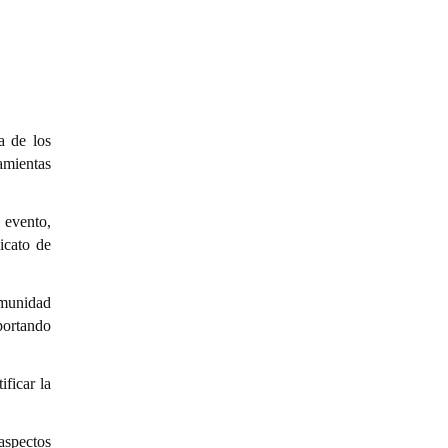
a de los
amientas
 evento,
icato de
omunidad
aportando
ificar la
aspectos