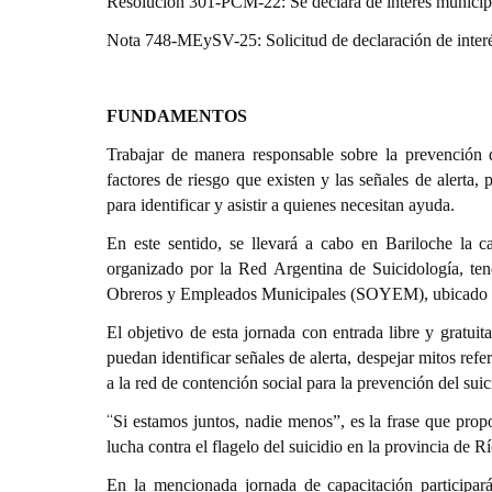
Resolución 301-PCM-22: Se declara de interés municipal
Nota 748-MEySV-25: Solicitud de declaración de interés
FUNDAMENTOS
Trabajar de manera responsable sobre la prevención d
factores de riesgo que existen y las señales de alerta
para identificar y asistir a quienes necesitan ayuda.
En este sentido, se llevará a cabo en Bariloche la c
organizado por la Red Argentina de Suicidología, ten
Obreros y Empleados Municipales (SOYEM), ubicado en 
El objetivo de esta jornada con entrada libre y gratui
puedan identificar señales de alerta, despejar mitos refe
a la red de contención social para la prevención del suic
“
Si estamos juntos, nadie menos”, es la frase que propo
lucha contra el flagelo del suicidio en la provincia de R
En la mencionada jornada de capacitación participará