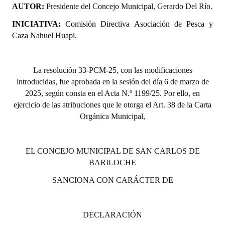
AUTOR:
INSTITUCIONAL
Presidente del Concejo Municipal, Gerardo Del Río.
INICIATIVA:
Comisión Directiva Asociación de Pesca y
Antiguos Pobladores
Caza Nahuel Huapi.
Noticias Destacadas
La resolución 33-PCM-25, con las modificaciones
Registros y Distinciones
introducidas, fue aprobada en la sesión del día 6 de marzo de
Datos Históricos
2025, según consta en el Acta N.º 1199/25. Por ello, en
ejercicio de las atribuciones que le otorga el Art. 38 de la Carta
Premio al Mérito - Registro
Orgánica Municipal,
Audiencias Públicas - Registro
EL CONCEJO MUNICIPAL DE SAN CARLOS DE
Mujeres que Dejaron Huellas - Registro
BARILOCHE
Periodistas Decanos - Registro
SANCIONA CON CARÁCTER DE
Ciudadano Ilustre - Registro
Banca del Vecino - Registro
DECLARACIÓN