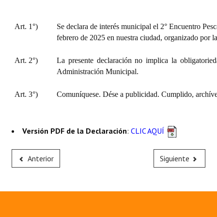
Huéspedes de Honor - Registro
Art. 1°)
Se declara de interés municipal el 2°
Encuentro Pesc
Antiguos Pobladores - Registro
febrero de 2025 en nuestra ciudad, organizado por 
Reconocimientos - Registro
Art. 2°)
La presente declaración no implica la obligatorie
Bariloche, Municipio intercultural
Administración Municipal.
Entrega de distinciones
Art. 3°)
Comuníquese. Dése a publicidad. Cumplido, archíve
REFORMA DE LA CARTA ORGÁNICA
Versión PDF de la Declaración
:
CLIC AQUÍ
Anterior
Siguiente