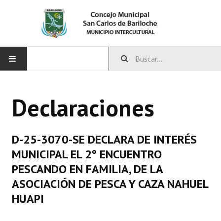
INICIO
Declaraciones
CONCEJO
Bloques Políticos
D-25-3070-SE DECLARA DE INTERÉS
Integrantes del Concejo
MUNICIPAL EL 2° ENCUENTRO
PESCANDO EN FAMILIA, DE LA
Comisiones Permanentes
ASOCIACIÓN DE PESCA Y CAZA NAHUEL
Comisiones Especiales
HUAPI
Concejales Mandato Cumplido