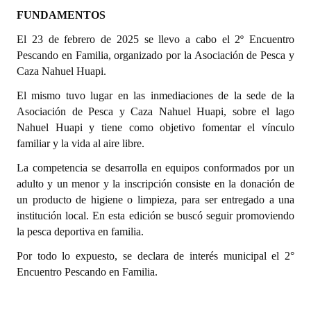
FUNDAMENTOS
Dictámenes Asesoría Letrada
El 23 de febrero de 2025 se llevo a cabo el 2º Encuentro
Pescando en Familia, organizado por la Asociación de Pesca y
Actas de Sesión
Caza Nahuel Huapi.
Informes de Unidad Coordinadora
El mismo tuvo lugar en las inmediaciones de la sede de la
Asociación de Pesca y Caza Nahuel Huapi, sobre el lago
Ejecución Presupuestaria
Nahuel Huapi y tiene como objetivo fomentar el vínculo
Actas de Audiencias Públicas
familiar y la vida al aire libre.
La competencia se desarrolla en equipos conformados por un
NORMATIVA
adulto y un menor y la inscripción consiste en la donación de
un producto de higiene o limpieza, para ser entregado a una
Comunicaciones
institución local. En esta edición se buscó seguir promoviendo
la pesca deportiva en familia.
Declaraciones
Por todo lo expuesto, se declara de interés municipal el 2°
Resoluciones
Encuentro Pescando en Familia.
Resoluciones de Presidencia