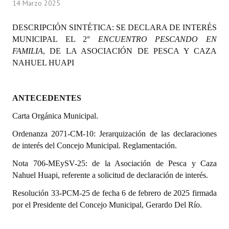
14 Marzo 2025
Programas
DESCRIPCIÓN SINTÉTICA:
SE DECLARA DE INTERÉS
LEGISLACIÓN
MUNICIPAL EL 2°
ENCUENTRO PESCANDO EN
FAMILIA
, DE LA ASOCIACIÓN DE PESCA Y CAZA
Constitución Nacional
NAHUEL HUAPI
Constitución Provincial
ANTECEDENTES
Carta Orgánica 2007
Carta Orgánica Municipal.
Reglamento Interno
Ordenanza 2071-CM-10: Jerarquización de las declaraciones
Digesto
de interés del Concejo Municipal. Reglamentación.
Organigrama
Nota 706-MEySV-25: de la Asociación de Pesca y Caza
Nahuel Huapi, referente a solicitud de declaración de interés.
DOCUMENTOS
Resolución 33-PCM-25 de fecha 6 de febrero de 2025 firmada
por el Presidente del Concejo Municipal, Gerardo Del Río.
Informes de Gestión
Proyectos Presentados